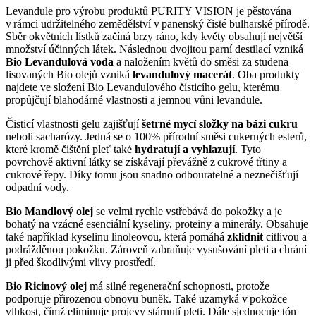
Levandule pro výrobu produktů PURITY VISION je pěstována
v rámci udržitelného zemědělství v panenský čisté bulharské přírodě.
Sběr okvětních lístků začíná brzy ráno, kdy květy obsahují největší
množství účinných látek. Následnou dvojitou parní destilací vzniká
Bio Levandulová voda
a naložením květů do směsi za studena
lisovaných Bio olejů vzniká
levandulový macerát
. Oba produkty
najdete ve složení Bio Levandulového čisticího gelu, kterému
propůjčují blahodárné vlastnosti a jemnou vůni levandule.
Čisticí vlastnosti gelu zajišťují
šetrné mycí složky na bázi cukru
neboli sacharózy. Jedná se o 100% přírodní směsi cukerných esterů,
které kromě čištění pleť také
hydratují a vyhlazují
. Tyto
povrchově aktivní látky se získávají převážně z cukrové třtiny a
cukrové řepy. Díky tomu jsou snadno odbouratelné a neznečišťují
odpadní vody.
Bio Mandlový olej
se velmi rychle vstřebává do pokožky a je
bohatý na vzácné esenciální kyseliny, proteiny a minerály. Obsahuje
také například kyselinu linoleovou, která pomáhá
zklidnit
citlivou a
podrážděnou pokožku. Zároveň zabraňuje vysušování pleti a chrání
ji před škodlivými vlivy prostředí.
Bio Ricinový olej
má silné regenerační schopnosti, protože
podporuje přirozenou obnovu buněk. Také uzamyká v pokožce
vlhkost, čímž eliminuje projevy stárnutí pleti. Dále sjednocuje tón