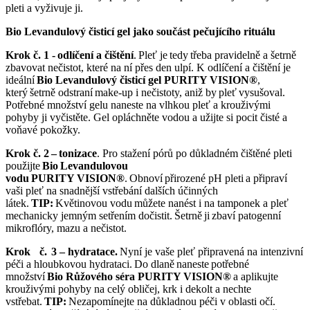
pleti a vyživuje ji.
Bio Levandulový čisticí gel jako součást pečujícího rituálu
Krok č. 1 - odlíčení a čištění
. Pleť je tedy třeba pravidelně a šetrně
zbavovat nečistot, které na ní přes den ulpí. K odlíčení a čištění je
ideální
Bio Levandulový čisticí gel PURITY VISION®
,
který šetrně odstraní make-up i nečistoty, aniž by pleť vysušoval.
Potřebné množství gelu naneste na vlhkou pleť a krouživými
pohyby ji vyčistěte. Gel opláchněte vodou a užijte si pocit čisté a
voňavé pokožky.
Krok č. 2 – tonizace
. Pro stažení pórů po důkladném čištěné pleti
použijte
Bio Levandulovou
vodu PURITY VISION®
. Obnoví přirozené pH pleti a připraví
vaši pleť na snadnější vstřebání dalších účinných
látek.
TIP:
Květinovou vodu můžete nanést i na tamponek a pleť
mechanicky jemným setřením dočistit. Šetrně ji zbaví patogenní
mikroflóry, mazu a nečistot.
Krok č. 3 – hydratace.
Nyní je vaše pleť připravená na intenzivní
péči a hloubkovou hydrataci. Do dlaně naneste potřebné
množství
Bio Růžového séra PURITY VISION®
a aplikujte
krouživými pohyby na celý obličej, krk i dekolt a nechte
vstřebat.
TIP:
Nezapomínejte na důkladnou péči v oblasti očí.