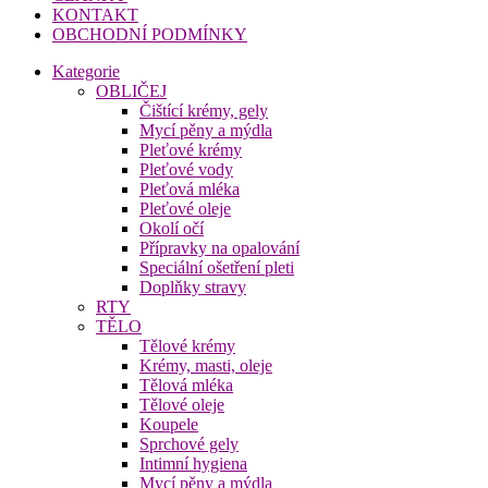
KONTAKT
OBCHODNÍ PODMÍNKY
Kategorie
OBLIČEJ
Čištící krémy, gely
Mycí pěny a mýdla
Pleťové krémy
Pleťové vody
Pleťová mléka
Pleťové oleje
Okolí očí
Přípravky na opalování
Speciální ošetření pleti
Doplňky stravy
RTY
TĚLO
Tělové krémy
Krémy, masti, oleje
Tělová mléka
Tělové oleje
Koupele
Sprchové gely
Intimní hygiena
Mycí pěny a mýdla