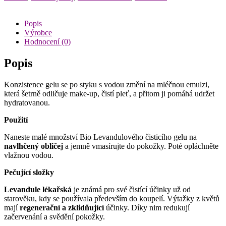
Popis
Výrobce
Hodnocení (0)
Popis
Konzistence gelu se po styku s vodou změní na mléčnou emulzi,
která šetrně odličuje make-up, čistí pleť, a přitom ji pomáhá udržet
hydratovanou.
Použití
Naneste malé množství Bio Levandulového čisticího gelu na
navlhčený obličej
a jemně vmasírujte do pokožky. Poté opláchněte
vlažnou vodou.
Pečující složky
Levandule lékařská
je známá pro své čistící účinky už od
starověku, kdy se používala především do koupelí. Výtažky z květů
mají
regenerační a zklidňující
účinky. Díky nim redukují
začervenání a svědění pokožky.