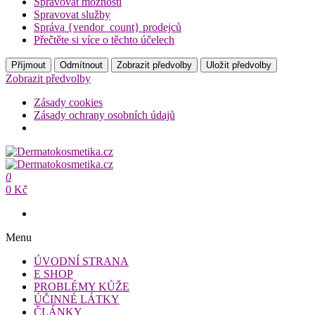
Spravovat možnosti
Spravovat služby
Správa {vendor_count} prodejců
Přečtěte si více o těchto účelech
Příjmout
Odmítnout
Zobrazit předvolby
Uložit předvolby
Zobrazit předvolby
Zásady cookies
Zásady ochrany osobních údajů
Přeskočit
na
Dermatokosmetika.cz
obsah
0
Dermatokosmetika.cz
0 Kč
Menu
ÚVODNÍ STRANA
E SHOP
PROBLÉMY KŮŽE
ÚČINNÉ LÁTKY
ČLÁNKY