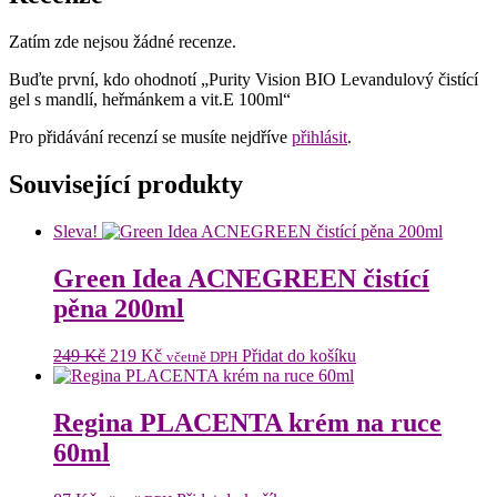
Zatím zde nejsou žádné recenze.
Buďte první, kdo ohodnotí „Purity Vision BIO Levandulový čistící
gel s mandlí, heřmánkem a vit.E 100ml“
Pro přidávání recenzí se musíte nejdříve
přihlásit
.
Související produkty
Sleva!
Green Idea ACNEGREEN čistící
pěna 200ml
Původní
Aktuální
249
Kč
219
Kč
Přidat do košíku
včetně DPH
cena
cena
byla:
je:
249 Kč.
219 Kč.
Regina PLACENTA krém na ruce
60ml