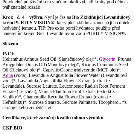
Pravidelné používání séra v očním okolí vyhladí kruhy pod očima a
tvář znatelně rozzáří.
Krok č. 4 – výživa.
Nyní je čas na
Bio Zklidňující Levandulový
krém PURITY VISION®
, který pleť zklidní a zanechá ji na dotek
hedvábně jemnou. TIP: Pro extra porci hydratace použijte před
nanesením krému Bio Levandulovou vodu PURITY VISION®.
Složení:
INCI:
Helianthus Annuus Seed Oil (Slunečnicový olej)*,
Glycerin
, Prunus
Amygdalus Dulcis Oil (Mandlový olej)*, Ricinus Communis Seed
Oil (Ricinový olej)*, Caprylic/Capric triglyceride (MCT olej)*,
Aqua
(voda), Lavandula Angustifolia Flower Water (Levandulová
voda)*, Lavandula Angustifolia Flower Extract (extrakt z
Levandule), Sucrose Laurate, Leuconostoc Radish Root Ferment
Filtrate (Leucidal), Vanilla Planifolia Fruit Extract (extrakt z
Vanilky)*, Chamomilla Recutita Flower Extract (extrakt z
Heřmánku)*, Sucrose Stearate, Sucrose Palmitate, Tocopherol, *z
ekologického zemědělství
Certifikace, které zaručují kvalitu tohoto výrobku
CKP BIO