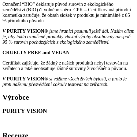
Označení “BIO” deklaruje původ surovin z ekologického
zemědělství (BIO) či volného sběru. CPK – Certifikovaná přírodní
kosmetika zaručuje, že obsah složek v produktu je minimálně z 85
% přírodního původu.
V
PURITY VISION®
jsme hranici posunuli ještě dál. Naším cílem
je, aby takto označené produkty vlastní výroby obsahovaly alespoň
95 % surovin pocházejících z ekologického zemědělství.
CRUELTY FREE and VEGAN
Certifikát zajišťuje, že žádný z našich produktů nebyl testován na
zvířatech a také neobsahuje žádné suroviny živočišného původu.
V
PURITY VISION®
si vážíme všech živých bytostí, a proto je
proti našemu přesvědčení cokoliv testovat na zvířatech.
Výrobce
PURITY VISION
Recenze