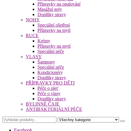
Přípravky na opalování
Masážní gely
Doplňky stravy
NOHY
Speciální ošetření
Přípravky na mytí
RUCE
Krémy
Přípravky na mytí
Speciální péče
VLASY
Šampony
Speciální péče
Kondicionéry
Doplňky stravy
PŘÍPRAVKY PRO DĚTI
Péče o pleť
Péče o vlasy
Doplňky stravy
BYLINNÉ ČAJE
ANTIBAKTERIÁLNÍ PÉČE
Facebook