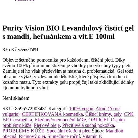
Purity Vision BIO Levandulový čistící gel
s mandlí, heřmánkem a vit.E 100ml
336
Kč
včetně DPH
Objevte šetrného pomocníka pro každodenní čištění pleti. Díky
svému 100% přírodnímu složení je vhodný pro všechny typy pleti.
Zamiluje si ho však především ta mastná či problematická. Gel totiž
obsahuje výtažky z levandule lékařské, které přispívají k redukci
kožního mazu. Tyto extrakty gelu propůjčují také zklidňující účinky
i jemnou bylinnou vůni.
Není skladem
SKU:
8595572903481
Kategorií:
100% vegan
,
Akné (Acne
vulgaris)
,
CERTIFIKOVANÁ kosmetika
,
Čištící krémy, gely
,
CPK
BIO kosmetika
,
Ekzémy/onemocnění kůže
,
OBLIČEJ
,
Ostatní
problémy kůže
,
Pleťové oleje
,
Přecitlivělá suchá pokožka
,
PROBLÉMY KŮŽE
,
Speciální ošetření pleti
Štítky:
Mandloň
obecná
,
Ricinový olej
,
Slunečnice roční
,
Vitamín E