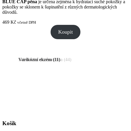
BLUE CAP pěna
je určena zejména k hydrataci suché pokožky a
pokožky se sklonem k šupinatění z různých dermatologických
důvodů.
469
Kč
včetně DPH
Koupit
Akné (Acne vulgaris)
Atopický ekzém
Bradavice
Kontaktní dermatitida
Lupénka
Opar na rtu
Opruzeniny
Plíseň, mycóza
Rosacea
Seborická dermatitida
Varikózní ekzém
(5)
(40)
(2)
(4)
(3)
(11)
(46)
(11)
(31)
(44)
(38)
Košík