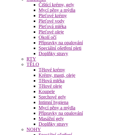
Čištící krémy, gely
Mycí pěny a mýdla
Pleťové krémy
Pleťové vody
Pleťová mléka
Pleťové oleje
Okolí očí
Přípravky na opalování
Speciální ošetření pleti
Doplňky stravy
RTY
TĚLO
Tělové krémy
Krémy, masti, oleje
Tělová mléka
Tělové oleje
Koupele
Sprchové gely
Intimní hygiena
Mycí pěny a mýdla
Přípravky na opalování
Masážní gely
Doplňky stravy
NOHY
Speciální ošetření