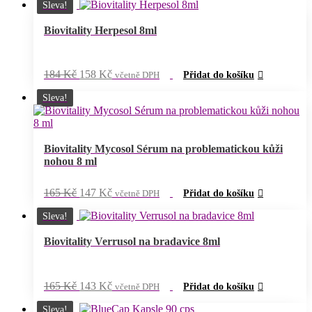
Sleva!
Biovitality Herpesol 8ml
Původní
Aktuální
184
Kč
158
Kč
včetně DPH
Přidat do košíku
cena
cena
byla:
je:
Sleva!
184 Kč.
158 Kč.
Biovitality Mycosol Sérum na problematickou kůži
nohou 8 ml
Původní
Aktuální
165
Kč
147
Kč
včetně DPH
Přidat do košíku
cena
cena
byla:
je:
Sleva!
165 Kč.
147 Kč.
Biovitality Verrusol na bradavice 8ml
Původní
Aktuální
165
Kč
143
Kč
včetně DPH
Přidat do košíku
cena
cena
byla:
je:
Sleva!