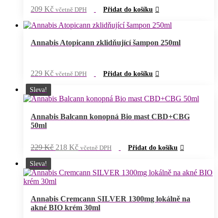
209
Kč
včetně DPH
Přidat do košíku
Annabis Atopicann zklidňující šampon 250ml
229
Kč
včetně DPH
Přidat do košíku
Sleva!
Annabis Balcann konopná Bio mast CBD+CBG
50ml
Původní
Aktuální
229
Kč
218
Kč
včetně DPH
Přidat do košíku
cena
cena
byla:
je:
Sleva!
229 Kč.
218 Kč.
Annabis Cremcann SILVER 1300mg lokálně na
akné BIO krém 30ml