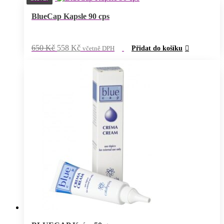
165 Kč.
143 Kč.
BlueCap Kapsle 90 cps
Původní
Aktuální
650
Kč
558
Kč
včetně DPH
Přidat do košíku
cena
cena
byla:
je:
650 Kč.
558 Kč.