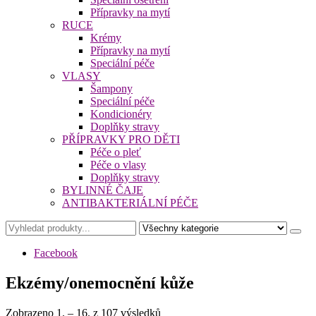
Přípravky na mytí
RUCE
Krémy
Přípravky na mytí
Speciální péče
VLASY
Šampony
Speciální péče
Kondicionéry
Doplňky stravy
PŘÍPRAVKY PRO DĚTI
Péče o pleť
Péče o vlasy
Doplňky stravy
BYLINNÉ ČAJE
ANTIBAKTERIÁLNÍ PÉČE
Facebook
Ekzémy/onemocnění kůže
Zobrazeno 1. – 16. z 107 výsledků