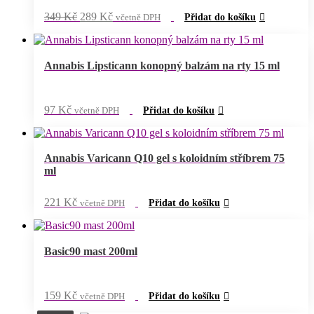
Původní
Aktuální
349
Kč
289
Kč
včetně DPH
Přidat do košíku
cena
cena
byla:
je:
349 Kč.
289 Kč.
Annabis Lipsticann konopný balzám na rty 15 ml
97
Kč
včetně DPH
Přidat do košíku
Annabis Varicann Q10 gel s koloidním stříbrem 75
ml
221
Kč
včetně DPH
Přidat do košíku
Basic90 mast 200ml
159
Kč
včetně DPH
Přidat do košíku