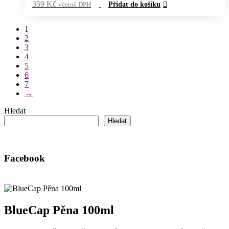
359
Kč
včetně DPH
Přidat do košíku
1
2
3
4
5
6
7
→
Hledat
Hledat
Facebook
BlueCap Pěna 100ml