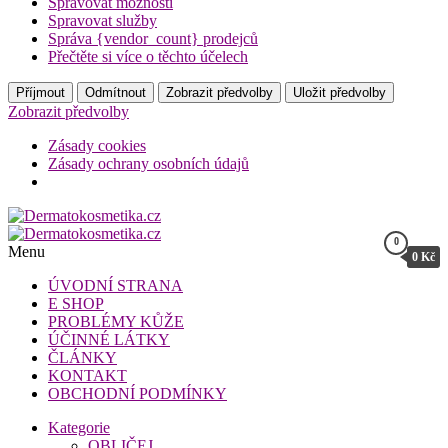
Spravovat možnosti
Spravovat služby
Správa {vendor_count} prodejců
Přečtěte si více o těchto účelech
Příjmout
Odmítnout
Zobrazit předvolby
Uložit předvolby
Zobrazit předvolby
Zásady cookies
Zásady ochrany osobních údajů
Přeskočit
na
0
Dermatokosmetika.cz
obsah
Menu
0 Kč
Dermatokosmetika.cz
ÚVODNÍ STRANA
E SHOP
PROBLÉMY KŮŽE
ÚČINNÉ LÁTKY
ČLÁNKY
KONTAKT
OBCHODNÍ PODMÍNKY
Kategorie
OBLIČEJ