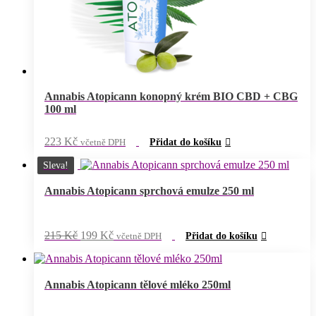
Annabis Atopicann konopný krém BIO CBD + CBG
100 ml
223
Kč
včetně DPH
Přidat do košíku
Sleva!
Annabis Atopicann sprchová emulze 250 ml
Původní
Aktuální
215
Kč
199
Kč
včetně DPH
Přidat do košíku
cena
cena
byla:
je:
215 Kč.
199 Kč.
Annabis Atopicann tělové mléko 250ml