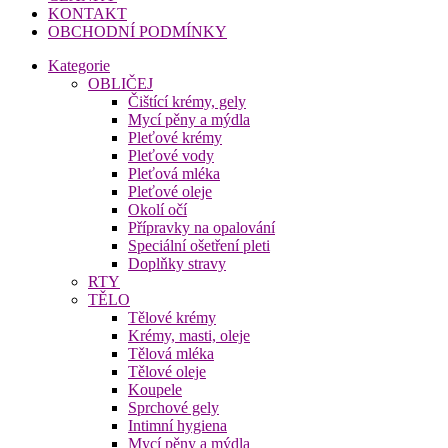
KONTAKT
OBCHODNÍ PODMÍNKY
Kategorie
OBLIČEJ
Čištící krémy, gely
Mycí pěny a mýdla
Pleťové krémy
Pleťové vody
Pleťová mléka
Pleťové oleje
Okolí očí
Přípravky na opalování
Speciální ošetření pleti
Doplňky stravy
RTY
TĚLO
Tělové krémy
Krémy, masti, oleje
Tělová mléka
Tělové oleje
Koupele
Sprchové gely
Intimní hygiena
Mycí pěny a mýdla