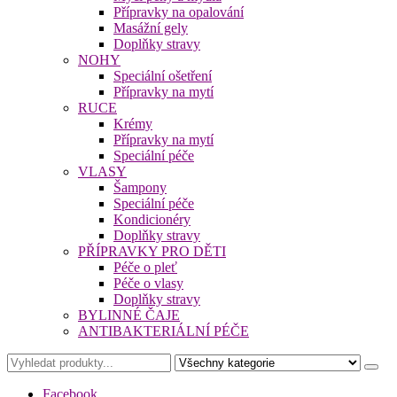
Přípravky na opalování
Masážní gely
Doplňky stravy
NOHY
Speciální ošetření
Přípravky na mytí
RUCE
Krémy
Přípravky na mytí
Speciální péče
VLASY
Šampony
Speciální péče
Kondicionéry
Doplňky stravy
PŘÍPRAVKY PRO DĚTI
Péče o pleť
Péče o vlasy
Doplňky stravy
BYLINNÉ ČAJE
ANTIBAKTERIÁLNÍ PÉČE
Facebook