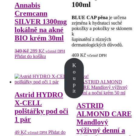
100ml
Annabis
Cremcann
BLUE CAP pěna
je určena
SILVER 1300mg
zejména k hydrataci suché
pokožky a pokožky se sklonem
lokálně na akné
k
BIO krém 30ml
šupinatění z různých
dermatologických důvodů.
Původní
Aktuální
349
Kč
289
Kč
včetně DPH
469
Kč
včetně DPH
cena
cena
Přidat do košíku
byla:
je:
K
349 Kč.
289 Kč.
o
Sleva!
u
p
it
Astrid HYDRO
X-CELL
ASTRID
polštářky pod oči
ALMOND CARE
1 pár
Mandlový
výživný denní a
49
Kč
Přidat do
včetně DPH