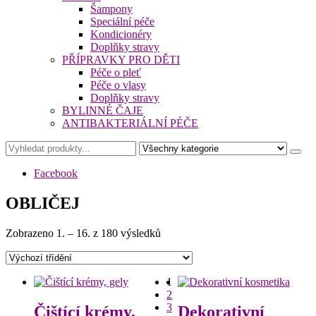
Šampony
Speciální péče
Kondicionéry
Doplňky stravy
PŘÍPRAVKY PRO DĚTI
Péče o pleť
Péče o vlasy
Doplňky stravy
BYLINNÉ ČAJE
ANTIBAKTERIÁLNÍ PÉČE
Facebook
OBLIČEJ
Zobrazeno 1. – 16. z 180 výsledků
1
2
3
Čištící krémy,
Dekorativní