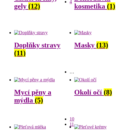
4
gely
(12)
kosmetika
(1)
Doplňky stravy
Masky
(13)
(11)
…
Mycí pěny a
Okolí očí
(8)
mýdla
(5)
10
11