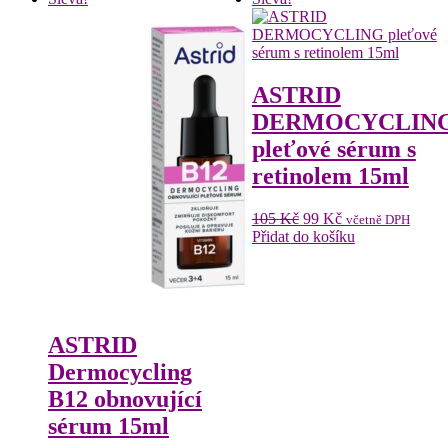
ASTRID
DERMOCYCLIN
pleťové sérum s
retinolem 15ml
Původní
Aktuální
105
Kč
99
Kč
včetně DPH
cena
cena
Přidat do košíku
byla:
je:
105 Kč.
99 Kč.
ASTRID
Dermocycling
B12 obnovující
sérum 15ml