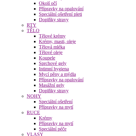
Okolí očí
Přípravky na opalování
Speciální ošetření pleti
Doplňky stravy
RTY
TĚLO
Tělové krémy
Krémy, masti, oleje
Tělová mléka
Tělové oleje
Koupele
Sprchové gely
Intimní hygiena
Mycí pěny a mýdla
Přípravky na opalování
Masážní gely
Doplňky stravy
NOHY
Speciální ošetření
Přípravky na mytí
RUCE
Krémy
Přípravky na mytí
Speciální péče
VLASY