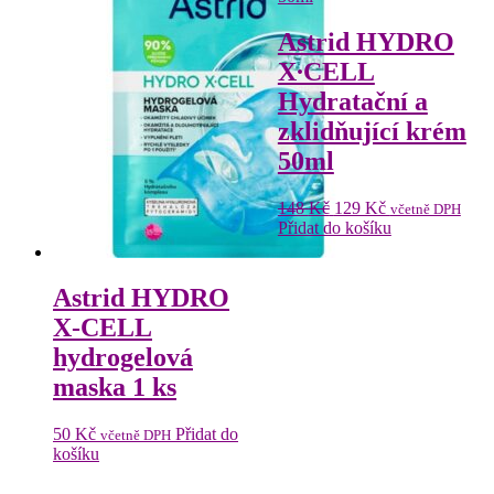
Astrid HYDRO
X∙CELL
Hydratační a
zklidňující krém
50ml
Původní
Aktuální
148
Kč
129
Kč
včetně DPH
cena
cena
Přidat do košíku
byla:
je:
148 Kč.
129 Kč.
Astrid HYDRO
X-CELL
hydrogelová
maska 1 ks
50
Kč
Přidat do
včetně DPH
košíku