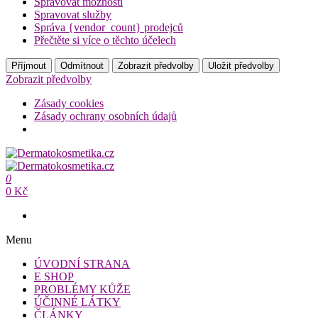
Spravovat možnosti
Spravovat služby
Správa {vendor_count} prodejců
Přečtěte si více o těchto účelech
Příjmout
Odmítnout
Zobrazit předvolby
Uložit předvolby
Zobrazit předvolby
Zásady cookies
Zásady ochrany osobních údajů
Přeskočit
na
Dermatokosmetika.cz
obsah
0
Dermatokosmetika.cz
0 Kč
Menu
ÚVODNÍ STRANA
E SHOP
PROBLÉMY KŮŽE
ÚČINNÉ LÁTKY
ČLÁNKY