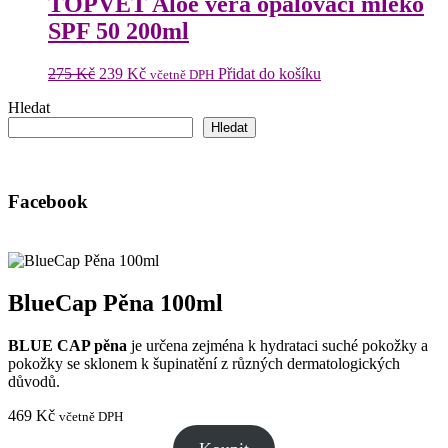
TOPVET Aloe vera opalovací mléko
SPF 50 200ml
Původní
Aktuální
275
Kč
239
Kč
Přidat do košíku
včetně DPH
cena
cena
Hledat
byla:
je:
275 Kč.
239 Kč.
Hledat
Facebook
BlueCap Pěna 100ml
BLUE CAP pěna
je určena zejména k hydrataci suché pokožky a
pokožky se sklonem k šupinatění z různých dermatologických
důvodů.
469
Kč
včetně DPH