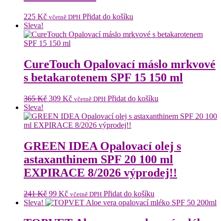
225
Kč
Přidat do košíku
včetně DPH
Sleva!
CureTouch Opalovací máslo mrkvové
s betakarotenem SPF 15 150 ml
Původní
Aktuální
365
Kč
309
Kč
Přidat do košíku
včetně DPH
cena
cena
Sleva!
byla:
je:
365 Kč.
309 Kč.
GREEN IDEA Opalovací olej s
astaxanthinem SPF 20 100 ml
EXPIRACE 8/2026 výprodej!!
Původní
Aktuální
241
Kč
99
Kč
Přidat do košíku
včetně DPH
cena
cena
Sleva!
byla:
je:
241 Kč.
99 Kč.