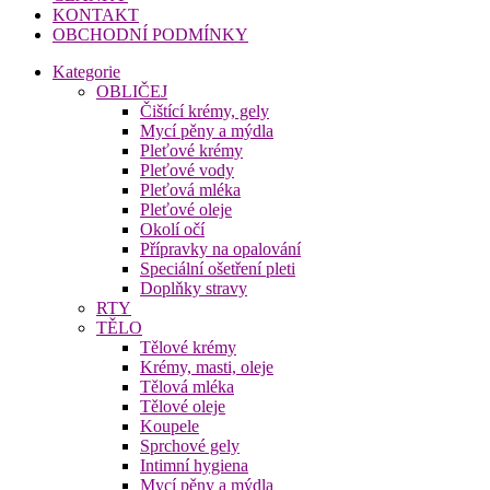
KONTAKT
OBCHODNÍ PODMÍNKY
Kategorie
OBLIČEJ
Čištící krémy, gely
Mycí pěny a mýdla
Pleťové krémy
Pleťové vody
Pleťová mléka
Pleťové oleje
Okolí očí
Přípravky na opalování
Speciální ošetření pleti
Doplňky stravy
RTY
TĚLO
Tělové krémy
Krémy, masti, oleje
Tělová mléka
Tělové oleje
Koupele
Sprchové gely
Intimní hygiena
Mycí pěny a mýdla