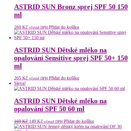
ASTRID SUN Bronz sprej SPF 50 150
ml
269
Kč
Přidat do košíku
včetně DPH
ASTRID SUN Dětské mléko na
opalování Sensitive sprej SPF 50+ 150
ml
265
Kč
Přidat do košíku
včetně DPH
Sleva!
ASTRID SUN Dětské mléko na
opalování SPF 50 60 ml
Původní
Aktuální
169
Kč
149
Kč
Přidat do košíku
včetně DPH
cena
cena