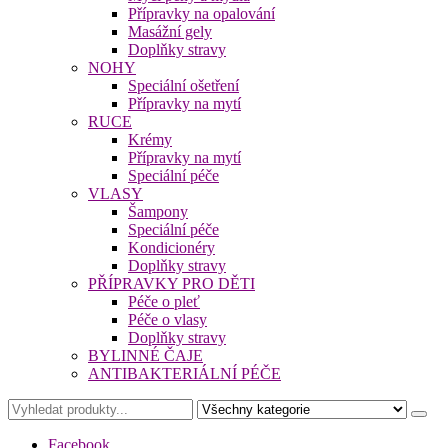
Přípravky na opalování
Masážní gely
Doplňky stravy
NOHY
Speciální ošetření
Přípravky na mytí
RUCE
Krémy
Přípravky na mytí
Speciální péče
VLASY
Šampony
Speciální péče
Kondicionéry
Doplňky stravy
PŘÍPRAVKY PRO DĚTI
Péče o pleť
Péče o vlasy
Doplňky stravy
BYLINNÉ ČAJE
ANTIBAKTERIÁLNÍ PÉČE
Facebook