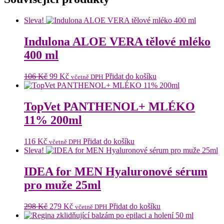
Sleva!
Indulona ALOE VERA tělové mléko
400 ml
Původní
Aktuální
106
Kč
99
Kč
Přidat do košíku
včetně DPH
cena
cena
byla:
je:
106 Kč.
99 Kč.
TopVet PANTHENOL+ MLÉKO
11% 200ml
116
Kč
Přidat do košíku
včetně DPH
Sleva!
IDEA for MEN Hyaluronové sérum
pro muže 25ml
Původní
Aktuální
298
Kč
279
Kč
Přidat do košíku
včetně DPH
cena
cena
byla:
je: