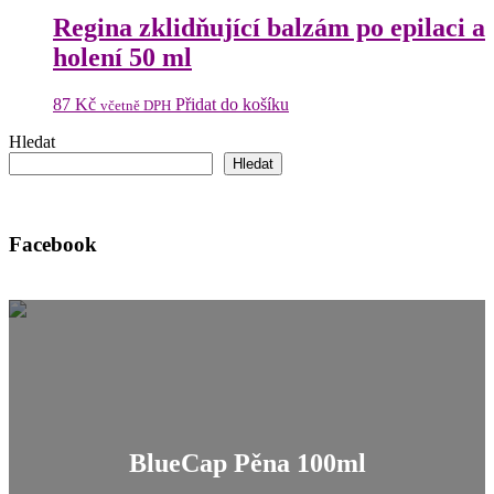
298 Kč.
279 Kč.
Regina zklidňující balzám po epilaci a
holení 50 ml
87
Kč
Přidat do košíku
včetně DPH
Hledat
Hledat
Facebook
BlueCap Pěna 100ml