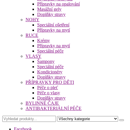
Přípravky na opalování
Masážní gely
Doplňky stravy
NOHY
Speciální ošetření
Přípravky na mytí
RUCE
Krémy
Přípravky na mytí
Speciální péče
VLASY
Šampony
Speciální péče
Kondicionéry
Doplňky stravy
PŘÍPRAVKY PRO DĚTI
Péče o pleť
Péče o vlasy
Doplňky stravy
BYLINNÉ ČAJE
ANTIBAKTERIÁLNÍ PÉČE
Facebook