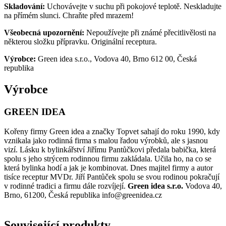
Skladování:
Uchovávejte v suchu při pokojové teplotě. Neskladujte
na přímém slunci. Chraňte před mrazem!
Všeobecná upozornění:
Nepoužívejte při známé přecitlivělosti na
některou složku přípravku. Originální receptura.
Výrobce:
Green idea s.r.o., Vodova 40, Brno 612 00, Česká
republika
Výrobce
GREEN IDEA
Kořeny firmy Green idea a značky Topvet sahají do roku 1990, kdy
vznikala jako rodinná firma s malou řadou výrobků, ale s jasnou
vizí. Lásku k bylinkářství Jiřímu Pantůčkovi předala babička, která
spolu s jeho strýcem rodinnou firmu zakládala. Učila ho, na co se
která bylinka hodí a jak je kombinovat. Dnes majitel firmy a autor
tisíce receptur MVDr. Jiří Pantůček spolu se svou rodinou pokračují
v rodinné tradici a firmu dále rozvíjejí.
Green idea s.r.o.
Vodova 40,
Brno, 61200, Česká republika info@greenidea.cz
Související produkty