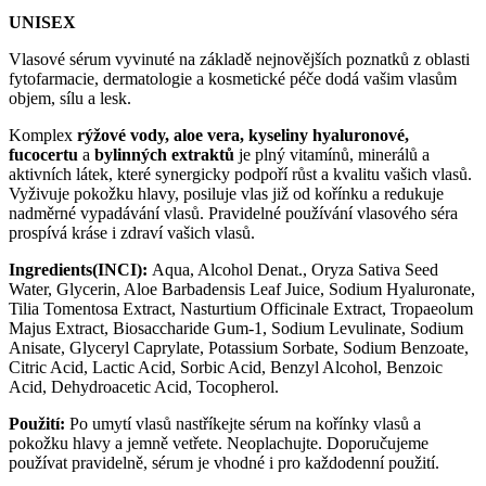
UNISEX
Vlasové sérum vyvinuté na základě nejnovějších poznatků z oblasti
fytofarmacie, dermatologie a kosmetické péče dodá vašim vlasům
objem, sílu a lesk.
Komplex
rýžové vody, aloe vera, kyseliny hyaluronové,
fucocertu
a
bylinných extraktů
je plný vitamínů, minerálů a
aktivních látek, které synergicky podpoří růst a kvalitu vašich vlasů.
Vyživuje pokožku hlavy, posiluje vlas již od kořínku a redukuje
nadměrné vypadávání vlasů. Pravidelné používání vlasového séra
prospívá kráse i zdraví vašich vlasů.
Ingredients(INCI):
Aqua, Alcohol Denat., Oryza Sativa Seed
Water, Glycerin, Aloe Barbadensis Leaf Juice, Sodium Hyaluronate,
Tilia Tomentosa Extract, Nasturtium Officinale Extract, Tropaeolum
Majus Extract, Biosaccharide Gum-1, Sodium Levulinate, Sodium
Anisate, Glyceryl Caprylate, Potassium Sorbate, Sodium Benzoate,
Citric Acid, Lactic Acid, Sorbic Acid, Benzyl Alcohol, Benzoic
Acid, Dehydroacetic Acid, Tocopherol.
Použití:
Po umytí vlasů nastříkejte sérum na kořínky vlasů a
pokožku hlavy a jemně vetřete. Neoplachujte. Doporučujeme
používat pravidelně, sérum je vhodné i pro každodenní použití.