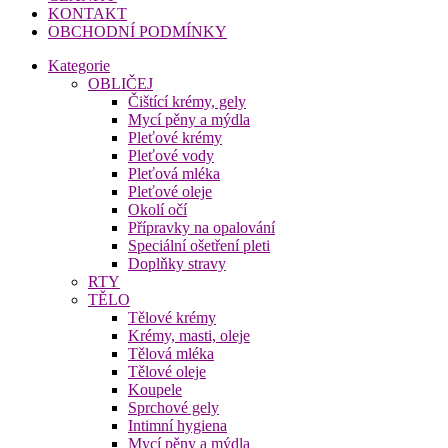
KONTAKT
OBCHODNÍ PODMÍNKY
Kategorie
OBLIČEJ
Čištící krémy, gely
Mycí pěny a mýdla
Pleťové krémy
Pleťové vody
Pleťová mléka
Pleťové oleje
Okolí očí
Přípravky na opalování
Speciální ošetření pleti
Doplňky stravy
RTY
TĚLO
Tělové krémy
Krémy, masti, oleje
Tělová mléka
Tělové oleje
Koupele
Sprchové gely
Intimní hygiena
Mycí pěny a mýdla