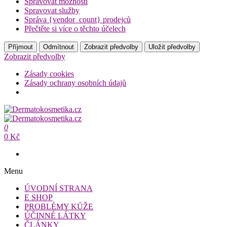
Spravovat možnosti
Spravovat služby
Správa {vendor_count} prodejců
Přečtěte si více o těchto účelech
Příjmout
Odmítnout
Zobrazit předvolby
Uložit předvolby
Zobrazit předvolby
Zásady cookies
Zásady ochrany osobních údajů
Přeskočit
na
Dermatokosmetika.cz
obsah
0
Dermatokosmetika.cz
0 Kč
Menu
ÚVODNÍ STRANA
E SHOP
PROBLÉMY KŮŽE
ÚČINNÉ LÁTKY
ČLÁNKY