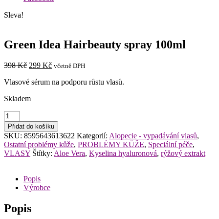
Sleva!
Green Idea Hairbeauty spray 100ml
Původní
Aktuální
398
Kč
299
Kč
včetně DPH
cena
cena
Vlasové sérum na podporu růstu vlasů.
byla:
je:
398 Kč.
299 Kč.
Skladem
Green
Idea
Přidat do košíku
Hairbeauty
SKU:
8595643613622
Kategorií:
Alopecie - vypadávání vlasů
,
spray
Ostatní problémy kůže
,
PROBLÉMY KŮŽE
,
Speciální péče
,
100ml
VLASY
Štítky:
Aloe Vera
,
Kyselina hyaluronová
,
rýžový extrakt
množství
Popis
Výrobce
Popis