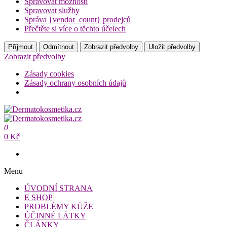
Spravovat možnosti
Spravovat služby
Správa {vendor_count} prodejců
Přečtěte si více o těchto účelech
Příjmout
Odmítnout
Zobrazit předvolby
Uložit předvolby
Zobrazit předvolby
Zásady cookies
Zásady ochrany osobních údajů
Přeskočit
na
Dermatokosmetika.cz
obsah
0
Dermatokosmetika.cz
0 Kč
Menu
ÚVODNÍ STRANA
E SHOP
PROBLÉMY KŮŽE
ÚČINNÉ LÁTKY
ČLÁNKY