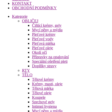
KONTAKT
OBCHODNÍ PODMÍNKY
Kategorie
OBLIČEJ
Čištící krémy, gely
Mycí pěny a mýdla
Pleťové krémy
Pleťové vody
Pleťová mléka
Pleťové oleje
Okolí očí
Přípravky na opalování
Speciální ošetření pleti
Doplňky stravy
RTY
TĚLO
Tělové krémy
Krémy, masti, oleje
Tělová mléka
Tělové oleje
Koupele
Sprchové gely
Intimní hygiena
Mycí pěny a mýdla