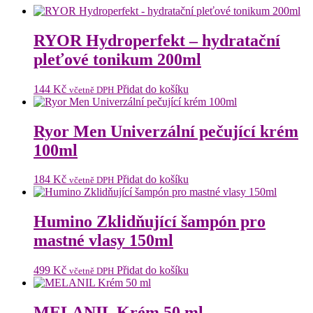
RYOR Hydroperfekt – hydratační
pleťové tonikum 200ml
144
Kč
Přidat do košíku
včetně DPH
Ryor Men Univerzální pečující krém
100ml
184
Kč
Přidat do košíku
včetně DPH
Humino Zklidňující šampón pro
mastné vlasy 150ml
499
Kč
Přidat do košíku
včetně DPH
MELANIL Krém 50 ml