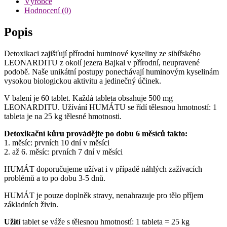
Výrobce
Hodnocení (0)
Popis
Detoxikaci zajišťují přírodní huminové kyseliny ze sibiřského
LEONARDITU z okolí jezera Bajkal v přírodní, neupravené
podobě. Naše unikátní postupy ponechávají huminovým kyselinám
vysokou biologickou aktivitu a jedinečný účinek.
V balení je 60 tablet. Každá tableta obsahuje 500 mg
LEONARDITU. Užívání HUMÁTU se řídí tělesnou hmotností: 1
tableta je na 25 kg tělesné hmotnosti.
Detoxikační kůru provádějte po dobu 6 měsíců takto:
1. měsíc: prvních 10 dní v měsíci
2. až 6. měsíc: prvních 7 dní v měsíci
HUMÁT doporučujeme užívat i v případě náhlých zažívacích
problémů a to po dobu 3-5 dnů.
HUMÁT je pouze doplněk stravy, nenahrazuje pro tělo příjem
základních živin.
Užití
tablet se váže s tělesnou hmotností: 1 tableta = 25 kg