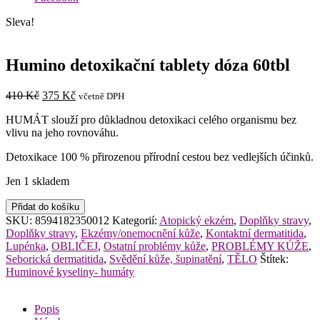
Sleva!
Humino detoxikační tablety dóza 60tbl
Původní
Aktuální
410
Kč
375
Kč
včetně DPH
cena
cena
HUMÁT slouží pro důkladnou detoxikaci celého organismu bez
byla:
je:
vlivu na jeho rovnováhu.
410 Kč.
375 Kč.
Detoxikace 100 % přirozenou přírodní cestou bez vedlejších účinků.
Jen 1 skladem
Humino
Přidat do košíku
detoxikační
SKU:
8594182350012
Kategorií:
Atopický ekzém
,
Doplňky stravy
,
tablety
Doplňky stravy
,
Ekzémy/onemocnění kůže
,
Kontaktní dermatitida
,
dóza
Lupénka
,
OBLIČEJ
,
Ostatní problémy kůže
,
PROBLÉMY KŮŽE
,
60tbl
Seborická dermatitida
,
Svědění kůže, šupinatění
,
TĚLO
Štítek:
množství
Huminové kyseliny- humáty
Popis