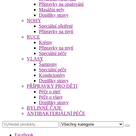
Přípravky na opalování
Masážní gely
Doplňky stravy
NOHY
Speciální ošetření
Přípravky na mytí
RUCE
Krémy
Přípravky na mytí
Speciální péče
VLASY
Šampony
Speciální péče
Kondicionéry
Doplňky stravy
PŘÍPRAVKY PRO DĚTI
Péče o pleť
Péče o vlasy
Doplňky stravy
BYLINNÉ ČAJE
ANTIBAKTERIÁLNÍ PÉČE
Facebook