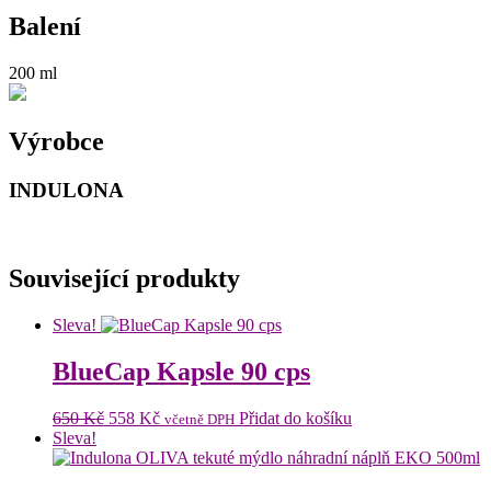
Balení
200 ml
Výrobce
INDULONA
Související produkty
Sleva!
BlueCap Kapsle 90 cps
Původní
Aktuální
650
Kč
558
Kč
Přidat do košíku
včetně DPH
cena
cena
Sleva!
byla:
je:
650 Kč.
558 Kč.