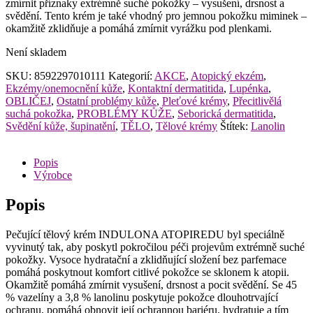
zmírnit příznaky extrémně suché pokožky – vysušení, drsnost a
svědění. Tento krém je také vhodný pro jemnou pokožku miminek –
okamžitě zklidňuje a pomáhá zmírnit vyrážku pod plenkami.
Není skladem
SKU:
8592297010111
Kategorií:
AKCE
,
Atopický ekzém
,
Ekzémy/onemocnění kůže
,
Kontaktní dermatitida
,
Lupénka
,
OBLIČEJ
,
Ostatní problémy kůže
,
Pleťové krémy
,
Přecitlivělá
suchá pokožka
,
PROBLÉMY KŮŽE
,
Seborická dermatitida
,
Svědění kůže, šupinatění
,
TĚLO
,
Tělové krémy
Štítek:
Lanolin
Popis
Výrobce
Popis
Pečující tělový krém INDULONA ATOPIREDU byl speciálně
vyvinutý tak, aby poskytl pokročilou péči projevům extrémně suché
pokožky. Vysoce hydratační a zklidňující složení bez parfemace
pomáhá poskytnout komfort citlivé pokožce se sklonem k atopii.
Okamžitě pomáhá zmírnit vysušení, drsnost a pocit svědění. Se 45
% vazelíny a 3,8 % lanolinu poskytuje pokožce dlouhotrvající
ochranu, pomáhá obnovit její ochrannou bariéru, hydratuje a tím