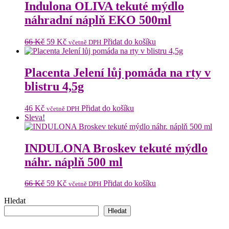
Indulona OLIVA tekuté mýdlo
náhradní náplň EKO 500ml
Původní
Aktuální
66
Kč
59
Kč
Přidat do košíku
včetně DPH
cena
cena
byla:
je:
66 Kč.
59 Kč.
Placenta Jelení lůj pomáda na rty v
blistru 4,5g
46
Kč
Přidat do košíku
včetně DPH
Sleva!
INDULONA Broskev tekuté mýdlo
náhr. náplň 500 ml
Původní
Aktuální
66
Kč
59
Kč
Přidat do košíku
včetně DPH
cena
cena
Hledat
byla:
je:
66 Kč.
59 Kč.
Hledat