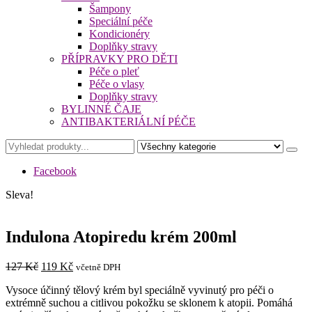
Šampony
Speciální péče
Kondicionéry
Doplňky stravy
PŘÍPRAVKY PRO DĚTI
Péče o pleť
Péče o vlasy
Doplňky stravy
BYLINNÉ ČAJE
ANTIBAKTERIÁLNÍ PÉČE
Facebook
Sleva!
Indulona Atopiredu krém 200ml
Původní
Aktuální
127
Kč
119
Kč
včetně DPH
cena
cena
Vysoce účinný tělový krém byl speciálně vyvinutý pro péči o
byla:
je:
extrémně suchou a citlivou pokožku se sklonem k atopii. Pomáhá
127 Kč.
119 Kč.