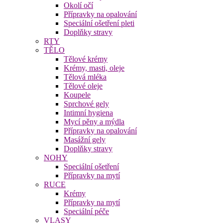
Okolí očí
Přípravky na opalování
Speciální ošetření pleti
Doplňky stravy
RTY
TĚLO
Tělové krémy
Krémy, masti, oleje
Tělová mléka
Tělové oleje
Koupele
Sprchové gely
Intimní hygiena
Mycí pěny a mýdla
Přípravky na opalování
Masážní gely
Doplňky stravy
NOHY
Speciální ošetření
Přípravky na mytí
RUCE
Krémy
Přípravky na mytí
Speciální péče
VLASY