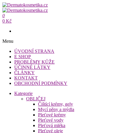
Přeskočit
na
Dermatokosmetika.cz
obsah
0
Dermatokosmetika.cz
0 Kč
Menu
ÚVODNÍ STRANA
E SHOP
PROBLÉMY KŮŽE
ÚČINNÉ LÁTKY
ČLÁNKY
KONTAKT
OBCHODNÍ PODMÍNKY
Kategorie
OBLIČEJ
Čištící krémy, gely
Mycí pěny a mýdla
Pleťové krémy
Pleťové vody
Pleťová mléka
Pleťové oleje