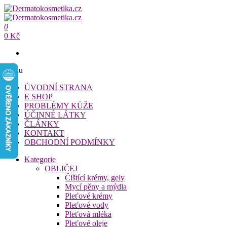
Přeskočit
na
Dermatokosmetika.cz
obsah
0
Dermatokosmetika.cz
0 Kč
Menu
ÚVODNÍ STRANA
E SHOP
PROBLÉMY KŮŽE
ÚČINNÉ LÁTKY
ČLÁNKY
KONTAKT
OBCHODNÍ PODMÍNKY
Kategorie
OBLIČEJ
Čištící krémy, gely
Mycí pěny a mýdla
Pleťové krémy
Pleťové vody
Pleťová mléka
Pleťové oleje