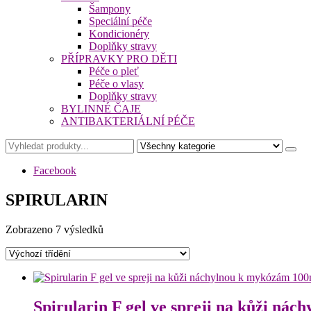
Šampony
Speciální péče
Kondicionéry
Doplňky stravy
PŘÍPRAVKY PRO DĚTI
Péče o pleť
Péče o vlasy
Doplňky stravy
BYLINNÉ ČAJE
ANTIBAKTERIÁLNÍ PÉČE
Facebook
SPIRULARIN
Zobrazeno 7 výsledků
Spirularin F gel ve spreji na kůži ná