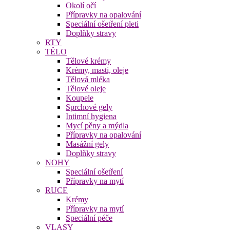
Okolí očí
Přípravky na opalování
Speciální ošetření pleti
Doplňky stravy
RTY
TĚLO
Tělové krémy
Krémy, masti, oleje
Tělová mléka
Tělové oleje
Koupele
Sprchové gely
Intimní hygiena
Mycí pěny a mýdla
Přípravky na opalování
Masážní gely
Doplňky stravy
NOHY
Speciální ošetření
Přípravky na mytí
RUCE
Krémy
Přípravky na mytí
Speciální péče
VLASY