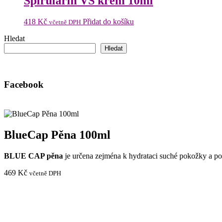
Spirularin VS krém 10ml
418
Kč
Přidat do košíku
včetně DPH
Hledat
Hledat
Facebook
BlueCap Pěna 100ml
BLUE CAP pěna
je určena zejména k hydrataci suché pokožky a p
469
Kč
včetně DPH