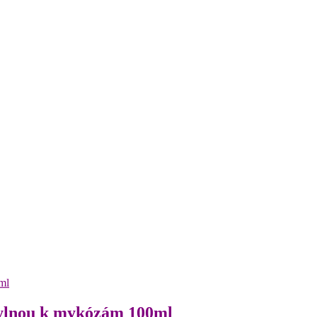
chylnou k mykózám 100ml