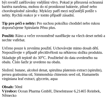
být rovněž zatěžovány vnějšími vlivy. Pokud je přirozená ochranná
bariéra narušena, mohou do ní proniknout bakterie, plísně nebo
choroboplodné zárodky. Mykózy patří mezi nejčastější potíže s
nehty. Rychlá reakce je v tomto případě zásadní.
Tip pro péči o nehty:
Pro suchou pokožku chodidel nebo rukou
doporučujeme Spirularin Pěnu plus.
Použití:
Ráno a večer rovnoměrně nastříkejte na všech deset nehtů a
nechte vstřebat.
Určeno pouze k zevnímu použití. Uchovávejte mimo dosah dětí.
Nepoužívejte v případě přecitlivělosti na některou složku produktu.
o
Skladujte při teplotě do 30
C. Použitelné do data uvedeného na
obalu. Číslo šarže je uvedeno na obalu.
Složení: butane, alcohol denat, spirulina platensis extract (spirulin),
persea gratissima oil, Simmondsia chinensis seed oil, Hamamelis
virginiana leaf extract, glycerin, aqua
Obsah:
50ml
Výrobce:
Ocean Pharma GmbH, Dieselstrasse 6,21465 Reinbek,
Německo