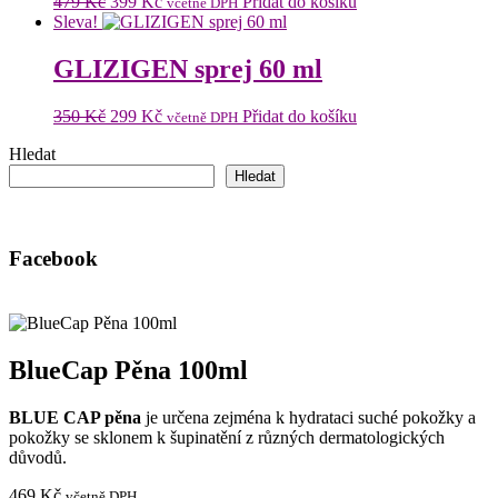
Původní
Aktuální
479
Kč
399
Kč
Přidat do košíku
včetně DPH
cena
cena
Sleva!
byla:
je:
479 Kč.
399 Kč.
GLIZIGEN sprej 60 ml
Původní
Aktuální
350
Kč
299
Kč
Přidat do košíku
včetně DPH
cena
cena
Hledat
byla:
je:
350 Kč.
299 Kč.
Hledat
Facebook
BlueCap Pěna 100ml
BLUE CAP pěna
je určena zejména k hydrataci suché pokožky a
pokožky se sklonem k šupinatění z různých dermatologických
důvodů.
469
Kč
včetně DPH