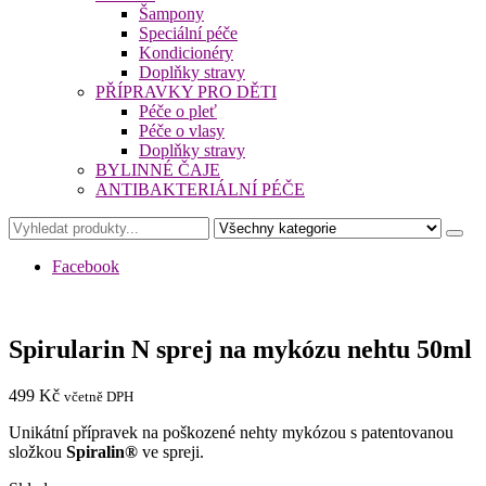
Šampony
Speciální péče
Kondicionéry
Doplňky stravy
PŘÍPRAVKY PRO DĚTI
Péče o pleť
Péče o vlasy
Doplňky stravy
BYLINNÉ ČAJE
ANTIBAKTERIÁLNÍ PÉČE
Facebook
Spirularin N sprej na mykózu nehtu 50ml
499
Kč
včetně DPH
Unikátní přípravek na poškozené nehty mykózou s patentovanou
složkou
Spiralin®
ve spreji.