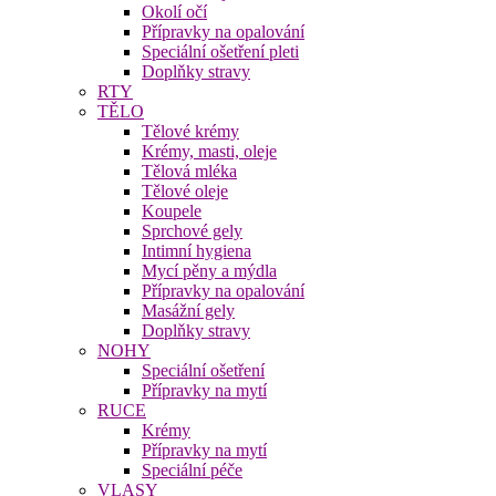
Okolí očí
Přípravky na opalování
Speciální ošetření pleti
Doplňky stravy
RTY
TĚLO
Tělové krémy
Krémy, masti, oleje
Tělová mléka
Tělové oleje
Koupele
Sprchové gely
Intimní hygiena
Mycí pěny a mýdla
Přípravky na opalování
Masážní gely
Doplňky stravy
NOHY
Speciální ošetření
Přípravky na mytí
RUCE
Krémy
Přípravky na mytí
Speciální péče
VLASY