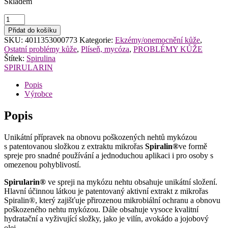
Skladem
Spirularin
N
Přidat do košíku
sprej
SKU:
4011353000773
Kategorie:
Ekzémy/onemocnění kůže
,
na
Ostatní problémy kůže
,
Plíseň, mycóza
,
PROBLÉMY KŮŽE
mykózu
Štítek:
Spirulina
nehtu
SPIRULARIN
50ml
množství
Popis
Výrobce
Popis
Unikátní přípravek na obnovu poškozených nehtů mykózou
s patentovanou složkou z extraktu mikrořas
Spiralin®
ve formě
spreje pro snadné používání a jednoduchou aplikaci i pro osoby s
omezenou pohyblivostí.
Spirularin®
ve spreji na mykózu nehtu obsahuje unikátní složení.
Hlavní účinnou látkou je patentovaný aktivní extrakt z mikrořas
Spiralin®, který zajišťuje přirozenou mikrobiální ochranu a obnovu
poškozeného nehtu mykózou. Dále obsahuje vysoce kvalitní
hydratační a vyživující složky, jako je vilín, avokádo a jojobový
olej.