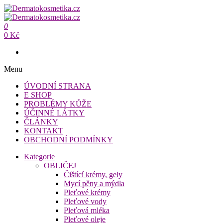
Přeskočit
na
Dermatokosmetika.cz
obsah
0
Dermatokosmetika.cz
0 Kč
Menu
ÚVODNÍ STRANA
E SHOP
PROBLÉMY KŮŽE
ÚČINNÉ LÁTKY
ČLÁNKY
KONTAKT
OBCHODNÍ PODMÍNKY
Kategorie
OBLIČEJ
Čištící krémy, gely
Mycí pěny a mýdla
Pleťové krémy
Pleťové vody
Pleťová mléka
Pleťové oleje