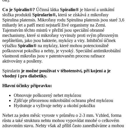
Co je Spiralin®?
Účinná látka
Spiralin®
je hlavní a unikátní
složka produktů
Spirularin®,
která se získává z mikrořasy
Spirulina platensis. Mikrořasy rodu Spirulina platensis jsou staré 3,6
miliardy let a patří mezi nejstarší živé organismy na Zemi.
Tajemstvím těchto mistrů v přežití jsou speciální obranné
mechanismy, které si mikrořasy vyvinuly proti svým přirozeným
nepřátelům, jako jsou bakterie, mykózy a viry. Inhibiční účinek
výtažku
Spiralin®
na mykózy, které mohou potencionálně
poškozovat pokožku a nehty, je vysoký. Speciální antimikrobiální
vlastnosti mikrořas jsou v patentovaném procesu rafinace
aktivovány a posíleny.
Spirularin
je možné používat v těhotenství, při kojení a je
vhodný i pro diabetiky.
Hlavní účinky přípravku:
Obnovuje poškozený nehet mykózou
Zjišťuje přirozenou mikrobiální ochranu před mykózou
Hydratuje a vyživuje nehty a okolní pokožku
Nehet za jeden měsíc vyroste v průměru o 2-3 mm. Vzhled, forma
růstu a také struktura nehtu mohou vypovídat mnohé o celkovém
zdravotním stavu. Nehty však až příliš často zanedbáváme a mohou