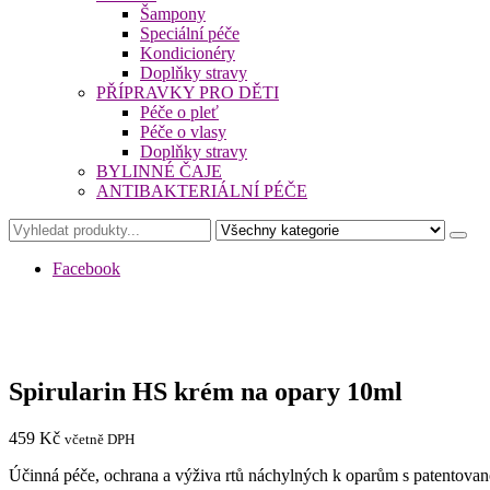
Šampony
Speciální péče
Kondicionéry
Doplňky stravy
PŘÍPRAVKY PRO DĚTI
Péče o pleť
Péče o vlasy
Doplňky stravy
BYLINNÉ ČAJE
ANTIBAKTERIÁLNÍ PÉČE
Facebook
Spirularin HS krém na opary 10ml
459
Kč
včetně DPH
Účinná péče, ochrana a výživa rtů náchylných k oparům s patentovan