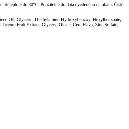
o
 při teplotě do 30
C. Použitelné do data uvedeného na obalu. Číslo
 Seed Oil, Glycerin, Diethylamino Hydroxybenzoyl Hexylbenzoate,
llaceum Fruit Extract, Glyceryl Oleate, Cera Flava, Zinc Sulfate,