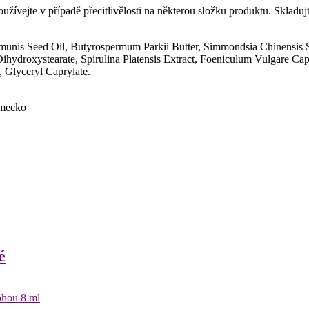
vejte v případě přecitlivělosti na některou složku produktu. Skladujte
mmunis Seed Oil, Butyrospermum Parkii Butter, Simmondsia Chinensis
ihydroxystearate, Spirulina Platensis Extract, Foeniculum Vulgare Capi
 Glyceryl Caprylate.
ěmecko
é