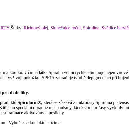
,
RTY
Štítky:
Ricinový olej
,
Slunečnice roční
,
Spirulina
,
Světlice barvíř
ů a koutků. Účinná látka Spiralin velmi rychle eliminuje nejen virové
aci a vyživují pokožku. SPF15 zabraňuje tvorbě depigmentací při hojen
i pro diabetiky.
a produktů
Spirularin®,
která se získává z mikrořasy Spirulina platensis.
ežití jsou speciální obranné mechanismy, které si mikrořasy vyvinuly p
cesu rafinace aktivovány a posíleny.
ním. Vyhněte se kontaktu s očima.