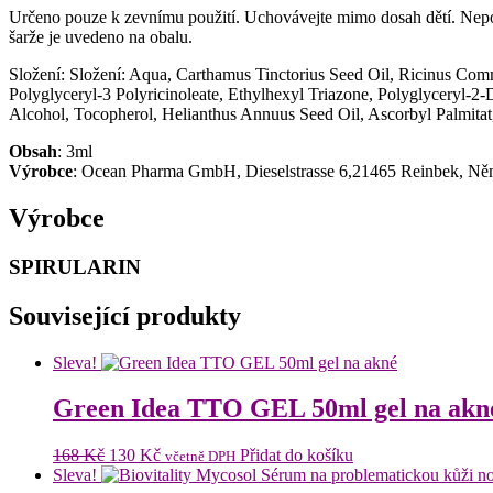
Určeno pouze k zevnímu použití. Uchovávejte mimo dosah dětí. Nepouží
šarže je uvedeno na obalu.
Složení: Složení: Aqua, Carthamus Tinctorius Seed Oil, Ricinus Co
Polyglyceryl-3 Polyricinoleate, Ethylhexyl Triazone, Polyglyceryl-2-D
Alcohol, Tocopherol, Helianthus Annuus Seed Oil, Ascorbyl Palmitat,
Obsah
: 3ml
Výrobce
: Ocean Pharma GmbH, Dieselstrasse 6,21465 Reinbek, N
Výrobce
SPIRULARIN
Související produkty
Sleva!
Green Idea TTO GEL 50ml gel na akn
Původní
Aktuální
168
Kč
130
Kč
Přidat do košíku
včetně DPH
cena
cena
Sleva!