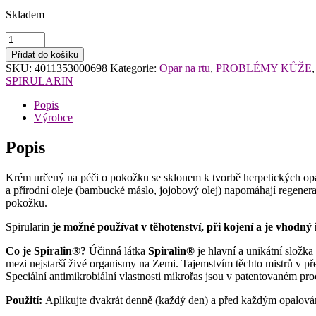
Skladem
Spirularin
HS
Přidat do košíku
krém
SKU:
4011353000698
Kategorie:
Opar na rtu
,
PROBLÉMY KŮŽE
na
SPIRULARIN
opary
10ml
Popis
množství
Výrobce
Popis
Krém určený na péči o pokožku se sklonem k tvorbě herpetických opar
a přírodní oleje (bambucké máslo, jojobový olej) napomáhají regener
pokožku.
Spirularin
je možné používat v těhotenství, při kojení a je vhodný 
Co je Spiralin®?
Účinná látka
Spiralin®
je hlavní a unikátní složk
mezi nejstarší živé organismy na Zemi. Tajemstvím těchto mistrů v př
Speciální antimikrobiální vlastnosti mikrořas jsou v patentovaném pro
Použití:
Aplikujte dvakrát denně (každý den) a před každým opalová