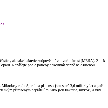
ská
 částice, ale také bakterie zodpovědné za tvorbu krust (MRSA). Zinek
í oparu. Nanášejte podle potřeby několikrát denně na osušenou
 Mikrořasy rodu Spirulina platensis jsou staré 3,6 miliardy let a patří
roti svým přirozeným nepřátelům, jako jsou bakterie, mykózy a viry.