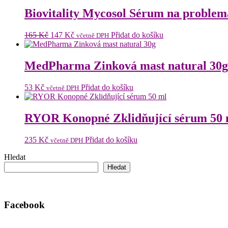
byla:
je:
168 Kč.
130 Kč.
Biovitality Mycosol Sérum na problem
Původní
Aktuální
165
Kč
147
Kč
Přidat do košíku
včetně DPH
cena
cena
byla:
je:
165 Kč.
147 Kč.
MedPharma Zinková mast natural 30g
53
Kč
Přidat do košíku
včetně DPH
RYOR Konopné Zklidňující sérum 50 
235
Kč
Přidat do košíku
včetně DPH
Hledat
Hledat
Facebook