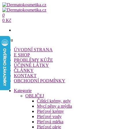
Přeskočit
na
Dermatokosmetika.cz
obsah
0
Dermatokosmetika.cz
0 Kč
Menu
ÚVODNÍ STRANA
E SHOP
PROBLÉMY KŮŽE
ÚČINNÉ LÁTKY
ČLÁNKY
KONTAKT
OBCHODNÍ PODMÍNKY
Kategorie
OBLIČEJ
Čištící krémy, gely
Mycí pěny a mýdla
Pleťové krémy
Pleťové vody
Pleťová mléka
Pleťové oleje