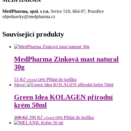
MedPharma, spol. s r.o.
Sivice 510, 664 07, Pozořice
objednavky@medpharma.cz
Související produkty
MedPharma Zinková mast natural
30g
53
Kč
Přidat do košíku
včetně DPH
Sleva!
Green Idea KOLAGEN přírodní
krém 50ml
Původní
Aktuální
398
Kč
299
Kč
Přidat do košíku
včetně DPH
cena
cena
byla:
je: