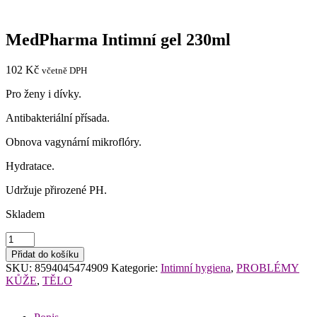
MedPharma Intimní gel 230ml
102
Kč
včetně DPH
Pro ženy i dívky.
Antibakteriální přísada.
Obnova vagynární mikroflóry.
Hydratace.
Udržuje přirozené PH.
Skladem
MedPharma
Intimní
Přidat do košíku
gel
SKU:
8594045474909
Kategorie:
Intimní hygiena
,
PROBLÉMY
230ml
KŮŽE
,
TĚLO
množství