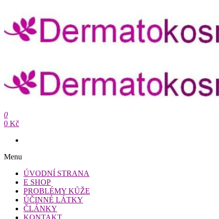
Přeskočit
na
obsah
Dermatokosmetika.cz
0
Dermatokosmetika.cz
0 Kč
Menu
ÚVODNÍ STRANA
E SHOP
PROBLÉMY KŮŽE
ÚČINNÉ LÁTKY
ČLÁNKY
KONTAKT