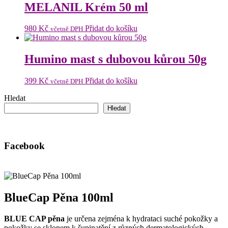
398 Kč.
299 Kč.
MELANIL Krém 50 ml
980
Kč
Přidat do košíku
včetně DPH
Humino mast s dubovou kůrou 50g
399
Kč
Přidat do košíku
včetně DPH
Hledat
Hledat
Facebook
BlueCap Pěna 100ml
BLUE CAP pěna
je určena zejména k hydrataci suché pokožky a
pokožky se sklonem k šupinatění z různých dermatologických