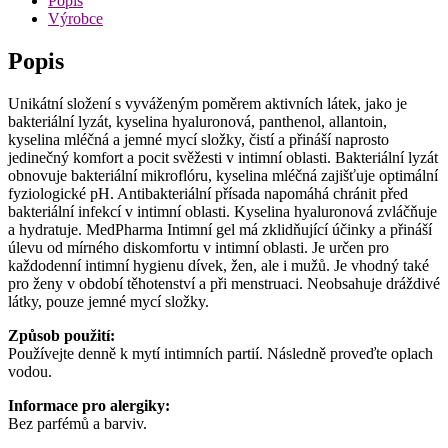
Popis
Výrobce
Popis
Unikátní složení s vyváženým poměrem aktivních látek, jako je
bakteriální lyzát, kyselina hyaluronová, panthenol, allantoin,
kyselina mléčná a jemné mycí složky, čistí a přináší naprosto
jedinečný komfort a pocit svěžesti v intimní oblasti. Bakteriální lyzát
obnovuje bakteriální mikroflóru, kyselina mléčná zajišťuje optimální
fyziologické pH. Antibakteriální přísada napomáhá chránit před
bakteriální infekcí v intimní oblasti. Kyselina hyaluronová zvláčňuje
a hydratuje. MedPharma Intimní gel má zklidňující účinky a přináší
úlevu od mírného diskomfortu v intimní oblasti. Je určen pro
každodenní intimní hygienu dívek, žen, ale i mužů. Je vhodný také
pro ženy v období těhotenství a při menstruaci. Neobsahuje dráždivé
látky, pouze jemné mycí složky.
Způsob použití:
Používejte denně k mytí intimních partií. Následně proveďte oplach
vodou.
Informace pro alergiky:
Bez parfémů a barviv.