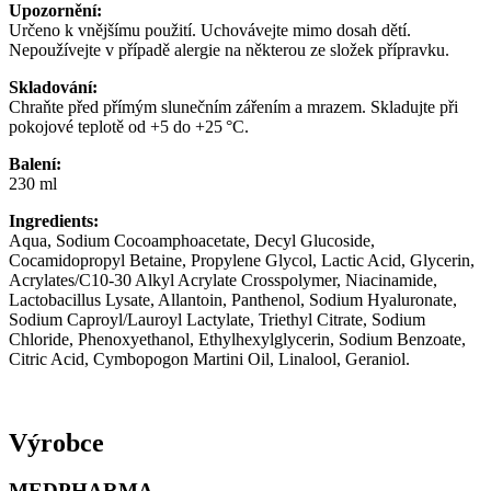
Upozornění:
Určeno k vnějšímu použití. Uchovávejte mimo dosah dětí.
Nepoužívejte v případě alergie na některou ze složek přípravku.
Skladování:
Chraňte před přímým slunečním zářením a mrazem. Skladujte při
pokojové teplotě od +5 do +25 °C.
Balení:
230 ml
Ingredients:
Aqua, Sodium Cocoamphoacetate, Decyl Glucoside,
Cocamidopropyl Betaine, Propylene Glycol, Lactic Acid, Glycerin,
Acrylates/C10-30 Alkyl Acrylate Crosspolymer, Niacinamide,
Lactobacillus Lysate, Allantoin, Panthenol, Sodium Hyaluronate,
Sodium Caproyl/Lauroyl Lactylate, Triethyl Citrate, Sodium
Chloride, Phenoxyethanol, Ethylhexylglycerin, Sodium Benzoate,
Citric Acid, Cymbopogon Martini Oil, Linalool, Geraniol.
Výrobce
MEDPHARMA