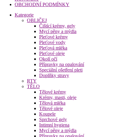
OBCHODNÍ PODMÍNKY
Kategorie
OBLIČEJ
Čištící krémy, gely
Mycí pěny a mýdla
Pleťové krémy
Pleťové vody
Pleťová mléka
Pleťové oleje
Okolí očí
Přípravky na opalování
Speciální ošetření pleti
Doplňky stravy
RTY
TĚLO
Tělové krémy
Krémy, masti, oleje
Tělová mléka
Tělové oleje
Koupele
Sprchové gely
Intimní hygiena
Mycí pěny a mýdla
Přípravky na opalování