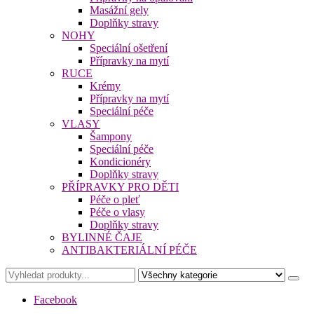
Masážní gely
Doplňky stravy
NOHY
Speciální ošetření
Přípravky na mytí
RUCE
Krémy
Přípravky na mytí
Speciální péče
VLASY
Šampony
Speciální péče
Kondicionéry
Doplňky stravy
PŘÍPRAVKY PRO DĚTI
Péče o pleť
Péče o vlasy
Doplňky stravy
BYLINNÉ ČAJE
ANTIBAKTERIÁLNÍ PÉČE
Facebook