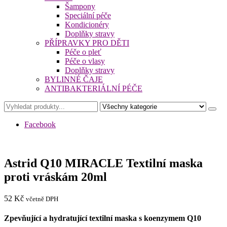
Šampony
Speciální péče
Kondicionéry
Doplňky stravy
PŘÍPRAVKY PRO DĚTI
Péče o pleť
Péče o vlasy
Doplňky stravy
BYLINNÉ ČAJE
ANTIBAKTERIÁLNÍ PÉČE
Facebook
Astrid Q10 MIRACLE Textilní maska
proti vráskám 20ml
52
Kč
včetně DPH
Zpevňující a hydratující textilní maska s koenzymem Q10