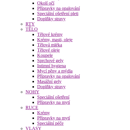
Okolí očí
Přípravky na opalování
Speciální ošetření pleti
Doplňky stravy
RTY
TĚLO
Tělové krémy
Krémy, masti, oleje
Tělová mléka
Tělové oleje
Koupele
Sprchové gely
Intimní hygiena
Mycí pěny a mýdla
Přípravky na opalování
Masážní gely
Doplňky stravy
NOHY
Speciální ošetření
Přípravky na mytí
RUCE
Krémy
Přípravky na mytí
Speciální péče
VLASY