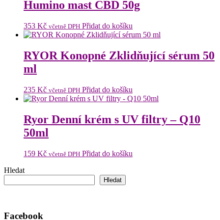
Humino mast CBD 50g
353
Kč
Přidat do košíku
včetně DPH
RYOR Konopné Zklidňující sérum 50
ml
235
Kč
Přidat do košíku
včetně DPH
Ryor Denní krém s UV filtry – Q10
50ml
159
Kč
Přidat do košíku
včetně DPH
Hledat
Hledat
Facebook