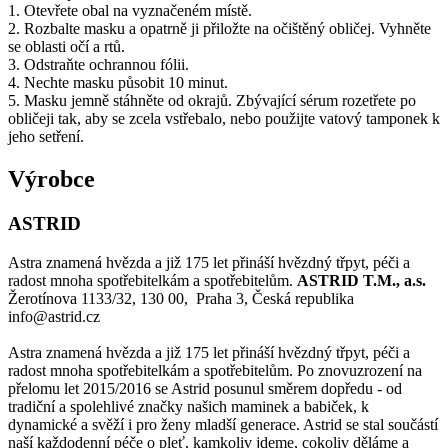
1. Otevřete obal na vyznačeném místě.
2. Rozbalte masku a opatrně ji přiložte na očištěný obličej. Vyhněte
se oblasti očí a rtů.
3. Odstraňte ochrannou fólii.
4. Nechte masku působit 10 minut.
5. Masku jemně stáhněte od okrajů. Zbývající sérum rozetřete po
obličeji tak, aby se zcela vstřebalo, nebo použijte vatový tamponek k
jeho setření.
Výrobce
ASTRID
Astra znamená hvězda a již 175 let přináší hvězdný třpyt, péči a
radost mnoha spotřebitelkám a spotřebitelům.
ASTRID T.M., a.s.
Žerotínova 1133/32, 130 00, Praha 3, Česká republika
info@astrid.cz
Astra znamená hvězda a již 175 let přináší hvězdný třpyt, péči a
radost mnoha spotřebitelkám a spotřebitelům. Po znovuzrození na
přelomu let 2015/2016 se Astrid posunul směrem dopředu - od
tradiční a spolehlivé značky našich maminek a babiček, k
dynamické a svěží i pro ženy mladší generace. Astrid se stal součástí
naší každodenní péče o pleť, kamkoliv jdeme, cokoliv děláme a