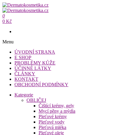
Přeskočit
na
Dermatokosmetika.cz
obsah
0
Dermatokosmetika.cz
0 Kč
Menu
ÚVODNÍ STRANA
E SHOP
PROBLÉMY KŮŽE
ÚČINNÉ LÁTKY
ČLÁNKY
KONTAKT
OBCHODNÍ PODMÍNKY
Kategorie
OBLIČEJ
Čištící krémy, gely
Mycí pěny a mýdla
Pleťové krémy
Pleťové vody
Pleťová mléka
Pleťové oleje