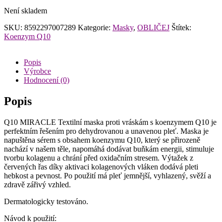
Není skladem
SKU:
8592297007289
Kategorie:
Masky
,
OBLIČEJ
Štítek:
Koenzym Q10
Popis
Výrobce
Hodnocení (0)
Popis
Q10 MIRACLE Textilní maska proti vráskám s koenzymem Q10 je
perfektním řešením pro dehydrovanou a unavenou pleť. Maska je
napuštěna sérem s obsahem koenzymu Q10, který se přirozeně
nachází v našem těle, napomáhá dodávat buňkám energii, stimuluje
tvorbu kolagenu a chrání před oxidačním stresem. Výtažek z
červených řas díky aktivaci kolagenových vláken dodává pleti
hebkost a pevnost. Po použití má pleť jemnější, vyhlazený, svěží a
zdravě zářivý vzhled.
Dermatologicky testováno.
Návod k použití: