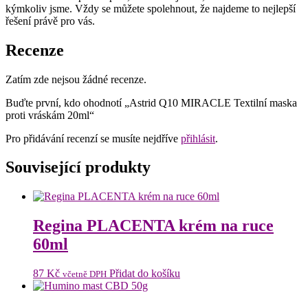
kýmkoliv jsme. Vždy se můžete spolehnout, že najdeme to nejlepší
řešení právě pro vás.
Recenze
Zatím zde nejsou žádné recenze.
Buďte první, kdo ohodnotí „Astrid Q10 MIRACLE Textilní maska
proti vráskám 20ml“
Pro přidávání recenzí se musíte nejdříve
přihlásit
.
Související produkty
Regina PLACENTA krém na ruce
60ml
87
Kč
Přidat do košíku
včetně DPH