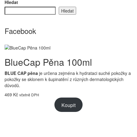
Hledat
byla:
je:
Hledat
269 Kč.
199 Kč.
Facebook
BlueCap Pěna 100ml
BLUE CAP pěna
je určena zejména k hydrataci suché pokožky a
pokožky se sklonem k šupinatění z různých dermatologických
důvodů.
469
Kč
včetně DPH
Koupit