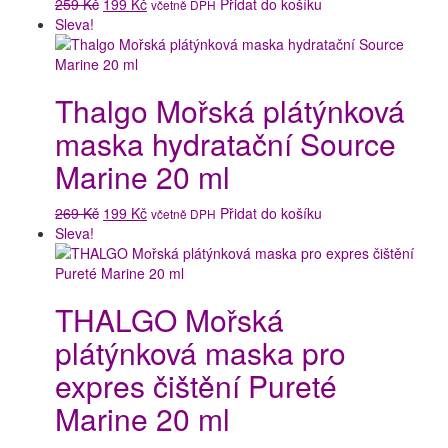
Původní
Aktuální
259
Kč
199
Kč
Přidat do košíku
včetně DPH
cena
cena
Sleva!
byla:
je:
259 Kč.
199 Kč.
Thalgo Mořská plátýnková
maska hydratační Source
Marine 20 ml
Původní
Aktuální
269
Kč
199
Kč
Přidat do košíku
včetně DPH
cena
cena
Sleva!
byla:
je:
269 Kč.
199 Kč.
THALGO Mořská
plátýnková maska pro
expres čištění Pureté
Marine 20 ml