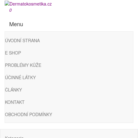
Přeskočit
na
Dermatokosmetika.cz
0
obsah
Menu
ÚVODNÍ STRANA
E SHOP
PROBLÉMY KŮŽE
ÚČINNÉ LÁTKY
ČLÁNKY
KONTAKT
OBCHODNÍ PODMÍNKY
Kategorie