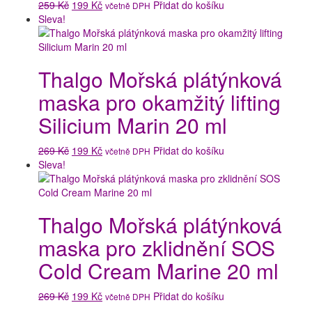
Původní
Aktuální
259
Kč
199
Kč
Přidat do košíku
včetně DPH
cena
cena
Sleva!
byla:
je:
259 Kč.
199 Kč.
Thalgo Mořská plátýnková
maska pro okamžitý lifting
Silicium Marin 20 ml
Původní
Aktuální
269
Kč
199
Kč
Přidat do košíku
včetně DPH
cena
cena
Sleva!
byla:
je:
269 Kč.
199 Kč.
Thalgo Mořská plátýnková
maska pro zklidnění SOS
Cold Cream Marine 20 ml
Původní
Aktuální
269
Kč
199
Kč
Přidat do košíku
včetně DPH
cena
cena