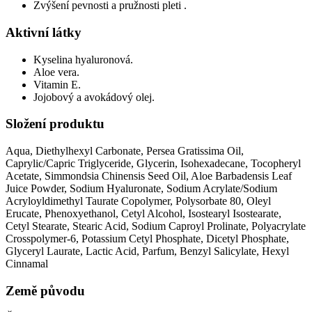
Zvýšení pevnosti a pružnosti pleti .
Aktivní látky
Kyselina hyaluronová.
Aloe vera.
Vitamin E.
Jojobový a avokádový olej.
Složení produktu
Aqua, Diethylhexyl Carbonate, Persea Gratissima Oil,
Caprylic/Capric Triglyceride, Glycerin, Isohexadecane, Tocopheryl
Acetate, Simmondsia Chinensis Seed Oil, Aloe Barbadensis Leaf
Juice Powder, Sodium Hyaluronate, Sodium Acrylate/Sodium
Acryloyldimethyl Taurate Copolymer, Polysorbate 80, Oleyl
Erucate, Phenoxyethanol, Cetyl Alcohol, Isostearyl Isostearate,
Cetyl Stearate, Stearic Acid, Sodium Caproyl Prolinate, Polyacrylate
Crosspolymer-6, Potassium Cetyl Phosphate, Dicetyl Phosphate,
Glyceryl Laurate, Lactic Acid, Parfum, Benzyl Salicylate, Hexyl
Cinnamal
Země původu