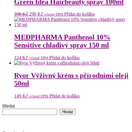
Green Idea Hairbeauty spray 100ml
Původní
Aktuální
398
Kč
299
Kč
Přidat do košíku
včetně DPH
cena
cena
byla:
je:
398 Kč.
299 Kč.
MEDPHARMA Panthenol 10%
Sensitive chladivý spray 150 ml
124
Kč
Přidat do košíku
včetně DPH
Ryor Výživný krém s přírodními oleji
50ml
149
Kč
Přidat do košíku
včetně DPH
Hledat
Hledat