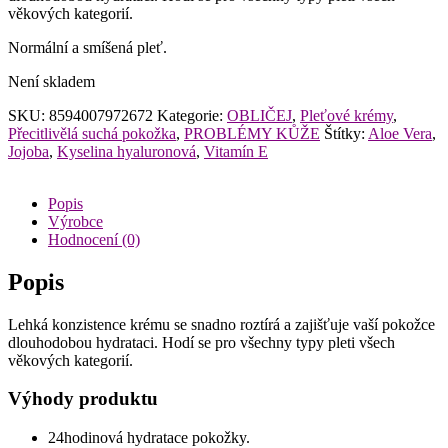
věkových kategorií.
Normální a smíšená pleť.
Není skladem
SKU:
8594007972672
Kategorie:
OBLIČEJ
,
Pleťové krémy
,
Přecitlivělá suchá pokožka
,
PROBLÉMY KŮŽE
Štítky:
Aloe Vera
,
Jojoba
,
Kyselina hyaluronová
,
Vitamín E
Popis
Výrobce
Hodnocení (0)
Popis
Lehká konzistence krému se snadno roztírá a zajišťuje vaší pokožce
dlouhodobou hydrataci. Hodí se pro všechny typy pleti všech
věkových kategorií.
Výhody produktu
24hodinová hydratace pokožky.