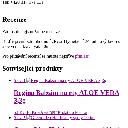
Tel: +420 317 071 531
Recenze
Zatím zde nejsou žádné recenze.
Buďte první, kdo ohodnotí „Ryor Hydratační 24hodinový krém s
aloe vera a kys. hyal. 50ml“
Pro přidávání recenzí se musíte nejdříve
přihlásit
.
Související produkty
Sleva!
Regina Balzám na rty ALOE VERA
3,3g
Původní
Aktuální
53
Kč
46
Kč
Přidat do košíku
včetně DPH
cena
cena
Sleva!
byla:
je:
53 Kč.
46 Kč.