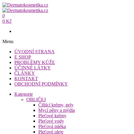
Přeskočit
na
Dermatokosmetika.cz
obsah
0
Dermatokosmetika.cz
0 Kč
Menu
ÚVODNÍ STRANA
E SHOP
PROBLÉMY KŮŽE
ÚČINNÉ LÁTKY
ČLÁNKY
KONTAKT
OBCHODNÍ PODMÍNKY
Kategorie
OBLIČEJ
Čištící krémy, gely
Mycí pěny a mýdla
Pleťové krémy
Pleťové vody
Pleťová mléka
Pleťové oleje