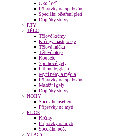
Okolí očí
Přípravky na opalování
Speciální ošetření pleti
Doplňky stravy
RTY
TĚLO
Tělové krémy
Krémy, masti, oleje
Tělová mléka
Tělové oleje
Koupele
Sprchové gely
Intimní hygiena
Mycí pěny a mýdla
Přípravky na opalování
Masážní gely
Doplňky stravy
NOHY
Speciální ošetření
Přípravky na mytí
RUCE
Krémy
Přípravky na mytí
Speciální péče
VLASY