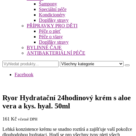
Šampony
Speciální péče
Kondicionéry
Doplňky stravy
PŘÍPRAVKY PRO DĚTI
Péče o pleť
Péče o vlasy
Doplňky stravy
BYLINNÉ ČAJE
ANTIBAKTERIÁLNÍ PÉČE
Facebook
Ryor Hydratační 24hodinový krém s aloe
vera a kys. hyal. 50ml
161
Kč
včetně DPH
Lehká konzistence krému se snadno roztírá a zajišťuje vaší pokožce
dlouhodobou hydrataci. Hodí se pro všechny typy pleti všech