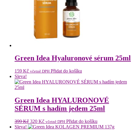
Green Idea Hyaluronové sérum 25ml
159
Kč
Přidat do košíku
včetně DPH
Sleva!
Green Idea HYALURONOVÉ
SÉRUM s hadím jedem 25ml
Původní
Aktuální
399
Kč
320
Kč
Přidat do košíku
včetně DPH
cena
cena
Sleva!
byla:
je: