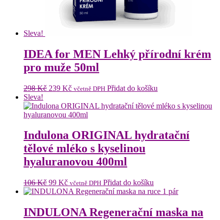
Sleva!
IDEA for MEN Lehký přírodní krém
pro muže 50ml
Původní
Aktuální
298
Kč
239
Kč
Přidat do košíku
včetně DPH
cena
cena
Sleva!
byla:
je:
298 Kč.
239 Kč.
Indulona ORIGINAL hydratační
tělové mléko s kyselinou
hyaluranovou 400ml
Původní
Aktuální
106
Kč
99
Kč
Přidat do košíku
včetně DPH
cena
cena
byla:
je:
106 Kč.
99 Kč.
INDULONA Regenerační maska na