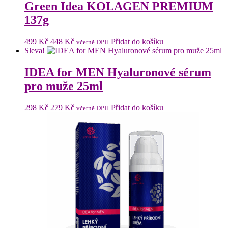
399 Kč.
320 Kč.
Green Idea KOLAGEN PREMIUM
137g
Původní
Aktuální
499
Kč
448
Kč
Přidat do košíku
včetně DPH
cena
cena
Sleva!
byla:
je:
499 Kč.
448 Kč.
IDEA for MEN Hyaluronové sérum
pro muže 25ml
Původní
Aktuální
298
Kč
279
Kč
Přidat do košíku
včetně DPH
cena
cena
byla:
je:
298 Kč.
279 Kč.