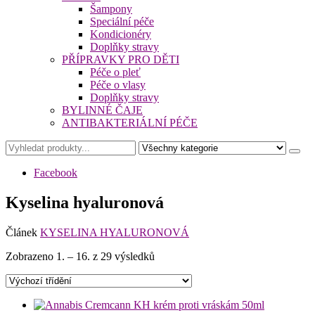
Šampony
Speciální péče
Kondicionéry
Doplňky stravy
PŘÍPRAVKY PRO DĚTI
Péče o pleť
Péče o vlasy
Doplňky stravy
BYLINNÉ ČAJE
ANTIBAKTERIÁLNÍ PÉČE
Facebook
Kyselina hyaluronová
Článek
KYSELINA HYALURONOVÁ
Zobrazeno 1. – 16. z 29 výsledků