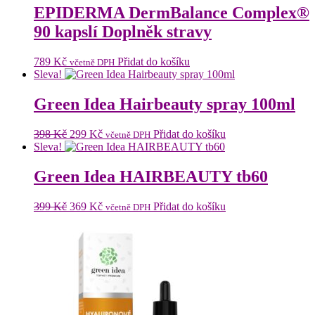
EPIDERMA DermBalance Complex®
90 kapslí Doplněk stravy
789
Kč
Přidat do košíku
včetně DPH
Sleva!
Green Idea Hairbeauty spray 100ml
Původní
Aktuální
398
Kč
299
Kč
Přidat do košíku
včetně DPH
cena
cena
Sleva!
byla:
je:
398 Kč.
299 Kč.
Green Idea HAIRBEAUTY tb60
Původní
Aktuální
399
Kč
369
Kč
Přidat do košíku
včetně DPH
cena
cena
byla:
je:
399 Kč.
369 Kč.