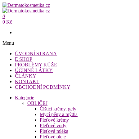
Přeskočit
na
Dermatokosmetika.cz
obsah
0
Dermatokosmetika.cz
0 Kč
Menu
ÚVODNÍ STRANA
E SHOP
PROBLÉMY KŮŽE
ÚČINNÉ LÁTKY
ČLÁNKY
KONTAKT
OBCHODNÍ PODMÍNKY
Kategorie
OBLIČEJ
Čištící krémy, gely
Mycí pěny a mýdla
Pleťové krémy
Pleťové vody
Pleťová mléka
Pleťové oleje