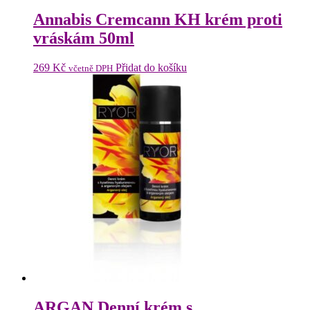
Annabis Cremcann KH krém proti
vráskám 50ml
269
Kč
Přidat do košíku
včetně DPH
ARGAN Denní krém s