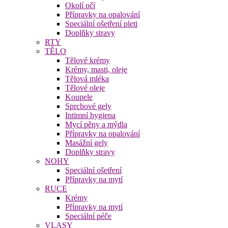
Okolí očí
Přípravky na opalování
Speciální ošetření pleti
Doplňky stravy
RTY
TĚLO
Tělové krémy
Krémy, masti, oleje
Tělová mléka
Tělové oleje
Koupele
Sprchové gely
Intimní hygiena
Mycí pěny a mýdla
Přípravky na opalování
Masážní gely
Doplňky stravy
NOHY
Speciální ošetření
Přípravky na mytí
RUCE
Krémy
Přípravky na mytí
Speciální péče
VLASY