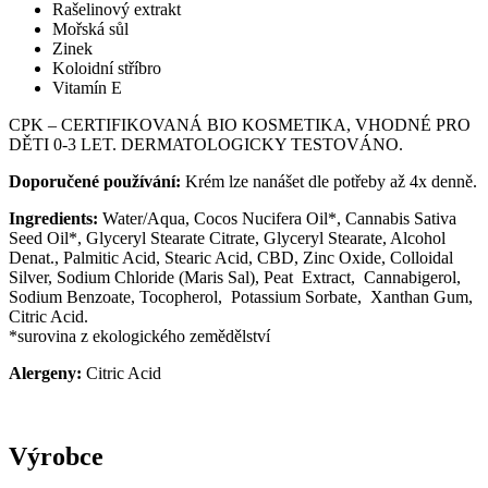
Rašelinový extrakt
Mořská sůl
Zinek
Koloidní stříbro
Vitamín E
CPK – CERTIFIKOVANÁ BIO KOSMETIKA, VHODNÉ PRO
DĚTI 0-3 LET. DERMATOLOGICKY TESTOVÁNO.
Doporučené používání:
Krém lze nanášet dle potřeby až 4x denně.
Ingredients:
Water/Aqua, Cocos Nucifera Oil*, Cannabis Sativa
Seed Oil*, Glyceryl Stearate Citrate, Glyceryl Stearate, Alcohol
Denat., Palmitic Acid, Stearic Acid, CBD, Zinc Oxide, Colloidal
Silver, Sodium Chloride (Maris Sal), Peat Extract, Cannabigerol,
Sodium Benzoate, Tocopherol, Potassium Sorbate, Xanthan Gum,
Citric Acid.
*surovina z ekologického zemědělství
Alergeny:
Citric Acid
Výrobce