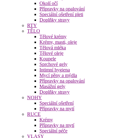
Okolí očí
Přípravky na opalování
Speciální ošetření pleti
Doplňky stravy
RTY
TĚLO
Tělové krémy
Krémy, masti, oleje
Tělová mléka
Tělové oleje
Koupele
Sprchové gely
Intimní hygiena
Mycí pěny a mýdla
Přípravky na opalování
Masážní gely
Doplňky stravy
NOHY
Speciální ošetření
Přípravky na mytí
RUCE
Krémy
Přípravky na mytí
Speciální péče
VLASY