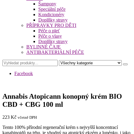
Šampony
Speciální péče
Kondicionéry
Doplňky stravy
PŘÍPRAVKY PRO DĚTI
Péče o pleť
Péče o vlasy
Doplňky stravy
BYLINNÉ ČAJE
ANTIBAKTERIÁLNÍ PÉČE
Facebook
Annabis Atopicann konopný krém BIO
CBD + CBG 100 ml
223
Kč
včetně DPH
Tento 100% přírodní regenerační krém s nejvyšší koncentrací
kanabinoidů na trhu, je vhodný na atopický ekzém a lupénku, i jako