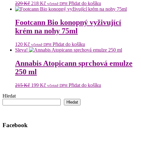
Původní
Aktuální
229
Kč
218
Kč
Přidat do košíku
včetně DPH
cena
cena
byla:
je:
229 Kč.
218 Kč.
Footcann Bio konopný vyživující
krém na nohy 75ml
120
Kč
Přidat do košíku
včetně DPH
Sleva!
Annabis Atopicann sprchová emulze
250 ml
Původní
Aktuální
215
Kč
199
Kč
Přidat do košíku
včetně DPH
cena
cena
Hledat
byla:
je:
215 Kč.
199 Kč.
Hledat
Facebook