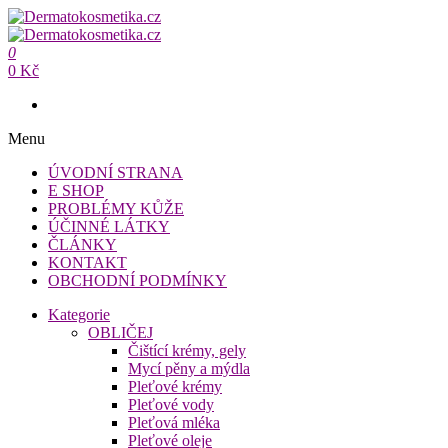
Přeskočit
na
Dermatokosmetika.cz
obsah
0
Dermatokosmetika.cz
0 Kč
Menu
ÚVODNÍ STRANA
E SHOP
PROBLÉMY KŮŽE
ÚČINNÉ LÁTKY
ČLÁNKY
KONTAKT
OBCHODNÍ PODMÍNKY
Kategorie
OBLIČEJ
Čištící krémy, gely
Mycí pěny a mýdla
Pleťové krémy
Pleťové vody
Pleťová mléka
Pleťové oleje