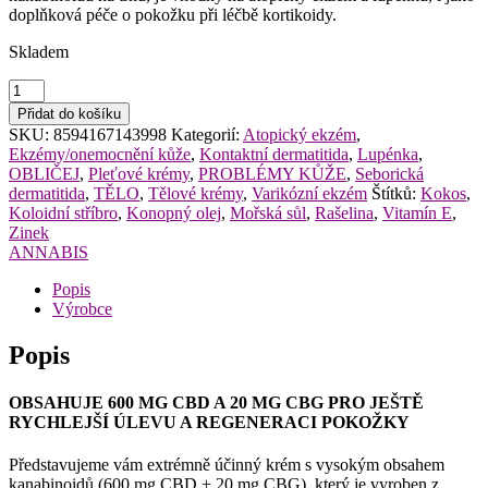
doplňková péče o pokožku při léčbě kortikoidy.
Skladem
Annabis
Atopicann
Přidat do košíku
konopný
SKU:
8594167143998
Kategorií:
Atopický ekzém
,
krém
Ekzémy/onemocnění kůže
,
Kontaktní dermatitida
,
Lupénka
,
BIO
OBLIČEJ
,
Pleťové krémy
,
PROBLÉMY KŮŽE
,
Seborická
CBD
dermatitida
,
TĚLO
,
Tělové krémy
,
Varikózní ekzém
Štítků:
Kokos
,
+
Koloidní stříbro
,
Konopný olej
,
Mořská sůl
,
Rašelina
,
Vitamín E
,
CBG
Zinek
100
ANNABIS
ml
množství
Popis
Výrobce
Popis
OBSAHUJE 600 MG CBD A 20 MG CBG PRO JEŠTĚ
RYCHLEJŠÍ ÚLEVU A REGENERACI POKOŽKY
Představujeme vám extrémně účinný krém s vysokým obsahem
kanabinoidů (600 mg CBD + 20 mg CBG), který je vyroben z