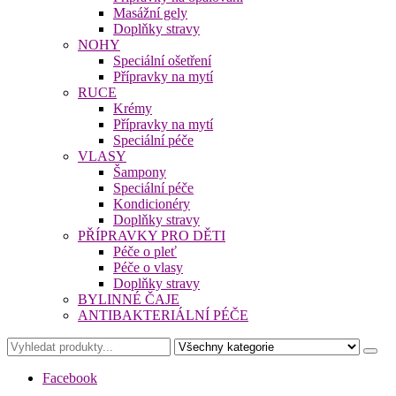
Masážní gely
Doplňky stravy
NOHY
Speciální ošetření
Přípravky na mytí
RUCE
Krémy
Přípravky na mytí
Speciální péče
VLASY
Šampony
Speciální péče
Kondicionéry
Doplňky stravy
PŘÍPRAVKY PRO DĚTI
Péče o pleť
Péče o vlasy
Doplňky stravy
BYLINNÉ ČAJE
ANTIBAKTERIÁLNÍ PÉČE
Facebook