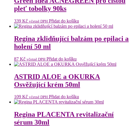
Green Idea ACNEGREEN pro čistou
pleť tobolky 90ks
339
Kč
Přidat do košíku
včetně DPH
Regina zklidňující balzám po epilaci a
holení 50 ml
87
Kč
Přidat do košíku
včetně DPH
ASTRID ALOE a OKURKA
Osvěžující krém 50ml
109
Kč
Přidat do košíku
včetně DPH
Regina PLACENTA revitalizační
sérum 30ml