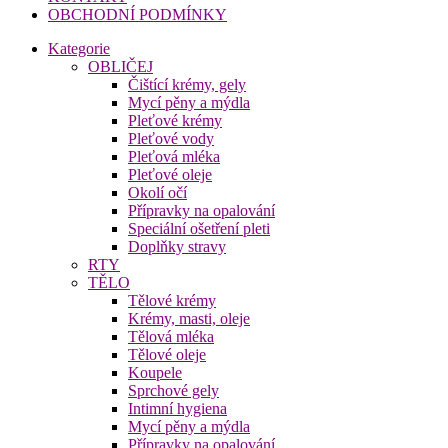
OBCHODNÍ PODMÍNKY
Kategorie
OBLIČEJ
Čištící krémy, gely
Mycí pěny a mýdla
Pleťové krémy
Pleťové vody
Pleťová mléka
Pleťové oleje
Okolí očí
Přípravky na opalování
Speciální ošetření pleti
Doplňky stravy
RTY
TĚLO
Tělové krémy
Krémy, masti, oleje
Tělová mléka
Tělové oleje
Koupele
Sprchové gely
Intimní hygiena
Mycí pěny a mýdla
Přípravky na opalování