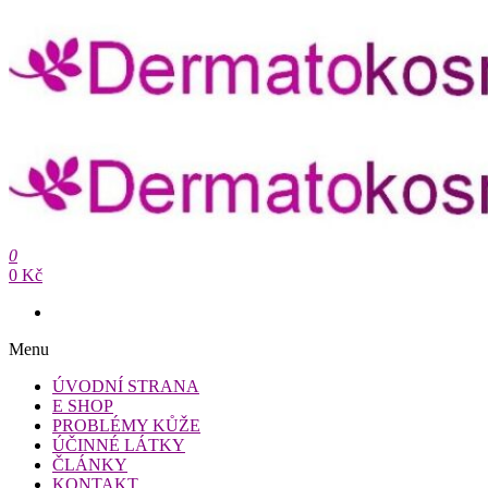
Přeskočit
na
obsah
Dermatokosmetika.cz
0
Dermatokosmetika.cz
0 Kč
Menu
ÚVODNÍ STRANA
E SHOP
PROBLÉMY KŮŽE
ÚČINNÉ LÁTKY
ČLÁNKY
KONTAKT