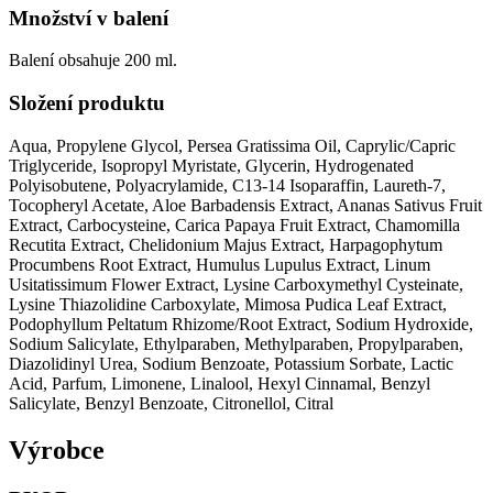
Množství v balení
Balení obsahuje 200 ml.
Složení produktu
Aqua, Propylene Glycol, Persea Gratissima Oil, Caprylic/Capric
Triglyceride, Isopropyl Myristate, Glycerin, Hydrogenated
Polyisobutene, Polyacrylamide, C13-14 Isoparaffin, Laureth-7,
Tocopheryl Acetate, Aloe Barbadensis Extract, Ananas Sativus Fruit
Extract, Carbocysteine, Carica Papaya Fruit Extract, Chamomilla
Recutita Extract, Chelidonium Majus Extract, Harpagophytum
Procumbens Root Extract, Humulus Lupulus Extract, Linum
Usitatissimum Flower Extract, Lysine Carboxymethyl Cysteinate,
Lysine Thiazolidine Carboxylate, Mimosa Pudica Leaf Extract,
Podophyllum Peltatum Rhizome/Root Extract, Sodium Hydroxide,
Sodium Salicylate, Ethylparaben, Methylparaben, Propylparaben,
Diazolidinyl Urea, Sodium Benzoate, Potassium Sorbate, Lactic
Acid, Parfum, Limonene, Linalool, Hexyl Cinnamal, Benzyl
Salicylate, Benzyl Benzoate, Citronellol, Citral
Výrobce