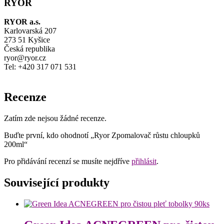
RYOR
RYOR a.s.
Karlovarská 207
273 51 Kyšice
Česká republika
ryor@ryor.cz
Tel: +420 317 071 531
Recenze
Zatím zde nejsou žádné recenze.
Buďte první, kdo ohodnotí „Ryor Zpomalovač růstu chloupků
200ml“
Pro přidávání recenzí se musíte nejdříve
přihlásit
.
Související produkty