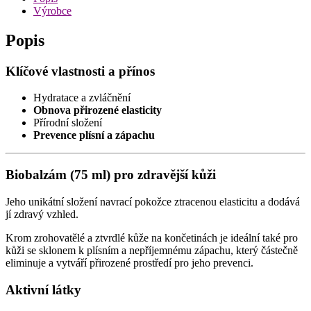
Výrobce
Popis
Klíčové vlastnosti a přínos
Hydratace a zvláčnění
Obnova přirozené elasticity
Přírodní složení
Prevence plísní a zápachu
Biobalzám (75 ml) pro zdravější kůži
Jeho unikátní složení navrací pokožce ztracenou elasticitu a dodává
jí zdravý vzhled.
Krom zrohovatělé a ztvrdlé kůže na končetinách je ideální také pro
kůži se sklonem k plísním a nepříjemnému zápachu, který částečně
eliminuje a vytváří přirozené prostředí pro jeho prevenci.
Aktivní látky