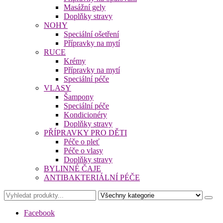
Masážní gely
Doplňky stravy
NOHY
Speciální ošetření
Přípravky na mytí
RUCE
Krémy
Přípravky na mytí
Speciální péče
VLASY
Šampony
Speciální péče
Kondicionéry
Doplňky stravy
PŘÍPRAVKY PRO DĚTI
Péče o pleť
Péče o vlasy
Doplňky stravy
BYLINNÉ ČAJE
ANTIBAKTERIÁLNÍ PÉČE
Facebook