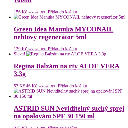
156
Kč
Přidat do košíku
včetně DPH
Green Idea Manuka MYCONAIL
nehtový regenerátor 5ml
129
Kč
Přidat do košíku
včetně DPH
Sleva!
Regina Balzám na rty ALOE VERA
3,3g
Původní
Aktuální
53
Kč
46
Kč
Přidat do košíku
včetně DPH
cena
cena
byla:
je:
53 Kč.
46 Kč.
ASTRID SUN Neviditelný suchý sprej
na opalování SPF 30 150 ml