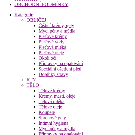
OBCHODNÍ PODMÍNKY
Kategorie
OBLIČEJ
Čištící krémy, gely
Mycí pěny a mýdla
Pleťové krémy
Pleťové vody
Pleťová mléka
Pleťové oleje
Okolí očí
Přípravky na opalování
Speciální ošetření pleti
Doplňky stravy
RTY
TĚLO
Tělové krémy
Krémy, masti, oleje
Tělová mléka
Tělové oleje
Koupele
Sprchové gely
Intimní hygiena
Mycí pěny a mýdla
Přípravky na opalování