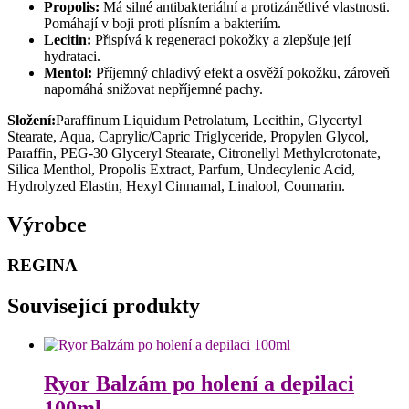
Propolis:
Má silné antibakteriální a protizánětlivé vlastnosti.
Pomáhají v boji proti plísním a bakteriím.
Lecitin:
Přispívá k regeneraci pokožky a zlepšuje její
hydrataci.
Mentol:
Příjemný chladivý efekt a osvěží pokožku, zároveň
napomáhá snižovat nepříjemné pachy.
Složení:
Paraffinum Liquidum Petrolatum, Lecithin, Glycertyl
Stearate, Aqua, Caprylic/Capric Triglyceride, Propylen Glycol,
Paraffin, PEG-30 Glyceryl Stearate, Citronellyl Methylcrotonate,
Silica Menthol, Propolis Extract, Parfum, Undecylenic Acid,
Hydrolyzed Elastin, Hexyl Cinnamal, Linalool, Coumarin.
Výrobce
REGINA
Související produkty
Ryor Balzám po holení a depilaci
100ml