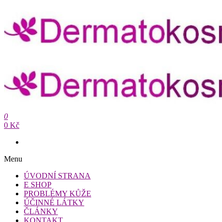
Přeskočit
na
obsah
Dermatokosmetika.cz
0
Dermatokosmetika.cz
0 Kč
Menu
ÚVODNÍ STRANA
E SHOP
PROBLÉMY KŮŽE
ÚČINNÉ LÁTKY
ČLÁNKY
KONTAKT