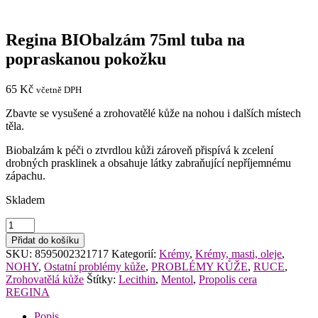
Regina BIObalzám 75ml tuba na
popraskanou pokožku
65
Kč
včetně DPH
Zbavte se vysušené a zrohovatělé kůže na nohou i dalších místech
těla.
Biobalzám k péči o ztvrdlou kůži zároveň přispívá k zcelení
drobných prasklinek a obsahuje látky zabraňující nepříjemnému
zápachu.
Skladem
Regina
BIObalzám
Přidat do košíku
75ml
SKU:
8595002321717
Kategorií:
Krémy
,
Krémy, masti, oleje
,
tuba
NOHY
,
Ostatní problémy kůže
,
PROBLÉMY KŮŽE
,
RUCE
,
na
Zrohovatělá kůže
Štítky:
Lecithin
,
Mentol
,
Propolis cera
popraskanou
REGINA
pokožku
množství
Popis