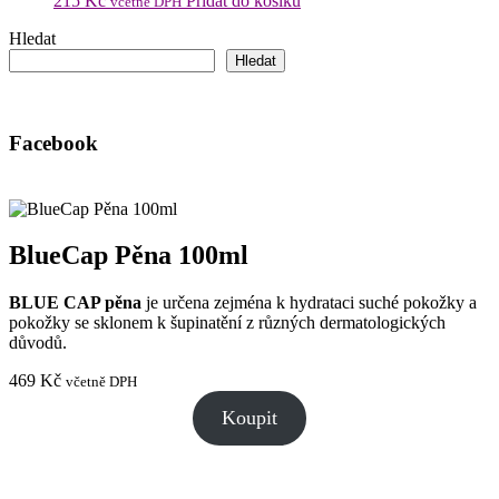
215
Kč
Přidat do košíku
včetně DPH
Hledat
Hledat
Facebook
BlueCap Pěna 100ml
BLUE CAP pěna
je určena zejména k hydrataci suché pokožky a
pokožky se sklonem k šupinatění z různých dermatologických
důvodů.
469
Kč
včetně DPH
Koupit