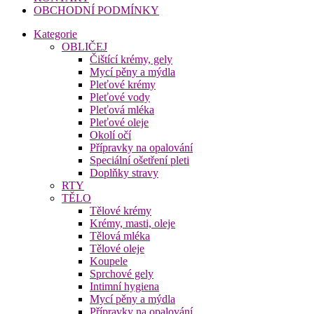
OBCHODNÍ PODMÍNKY
Kategorie
OBLIČEJ
Čištící krémy, gely
Mycí pěny a mýdla
Pleťové krémy
Pleťové vody
Pleťová mléka
Pleťové oleje
Okolí očí
Přípravky na opalování
Speciální ošetření pleti
Doplňky stravy
RTY
TĚLO
Tělové krémy
Krémy, masti, oleje
Tělová mléka
Tělové oleje
Koupele
Sprchové gely
Intimní hygiena
Mycí pěny a mýdla
Přípravky na opalování