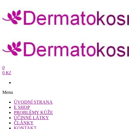
Přeskočit
na
obsah
Dermatokosmetika.cz
0
Dermatokosmetika.cz
0 Kč
Menu
ÚVODNÍ STRANA
E SHOP
PROBLÉMY KŮŽE
ÚČINNÉ LÁTKY
ČLÁNKY
KONTAKT