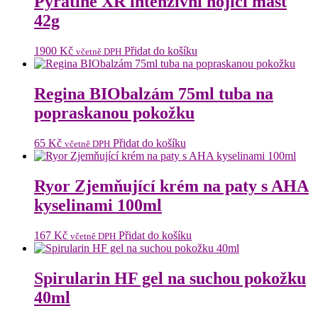
Pyratine XR intenzivní hojící mast
42g
1900
Kč
Přidat do košíku
včetně DPH
Regina BIObalzám 75ml tuba na
popraskanou pokožku
65
Kč
Přidat do košíku
včetně DPH
Ryor Zjemňující krém na paty s AHA
kyselinami 100ml
167
Kč
Přidat do košíku
včetně DPH
Spirularin HF gel na suchou pokožku
40ml