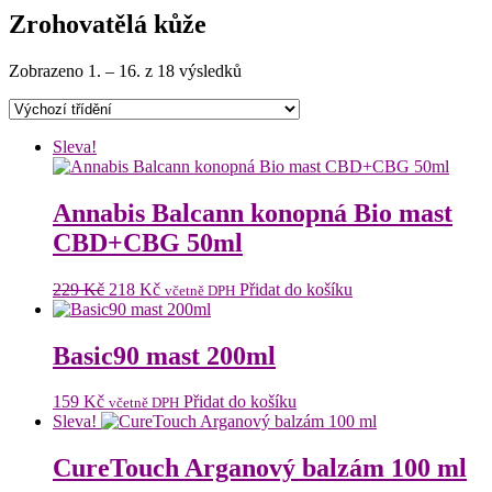
Zrohovatělá kůže
Zobrazeno 1. – 16. z 18 výsledků
Sleva!
Annabis Balcann konopná Bio mast
CBD+CBG 50ml
Původní
Aktuální
229
Kč
218
Kč
Přidat do košíku
včetně DPH
cena
cena
byla:
je:
229 Kč.
218 Kč.
Basic90 mast 200ml
159
Kč
Přidat do košíku
včetně DPH
Sleva!
CureTouch Arganový balzám 100 ml