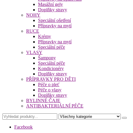
Masážní gely
Doplňky stravy
NOHY
Speciální ošetření
Přípravky na mytí
RUCE
Krémy
Přípravky na mytí
Speciální péče
VLASY
Šampony
Speciální péče
Kondicionéry
Doplňky stravy
PŘÍPRAVKY PRO DĚTI
Péče o pleť
Péče o vlasy
Doplňky stravy
BYLINNÉ ČAJE
ANTIBAKTERIÁLNÍ PÉČE
Facebook