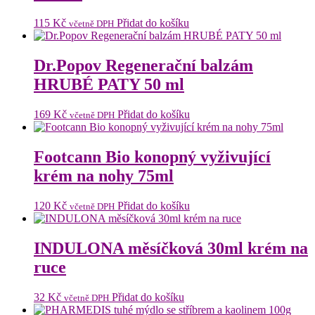
115
Kč
Přidat do košíku
včetně DPH
Dr.Popov Regenerační balzám
HRUBÉ PATY 50 ml
169
Kč
Přidat do košíku
včetně DPH
Footcann Bio konopný vyživující
krém na nohy 75ml
120
Kč
Přidat do košíku
včetně DPH
INDULONA měsíčková 30ml krém na
ruce
32
Kč
Přidat do košíku
včetně DPH