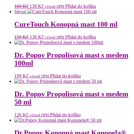
Původní
Aktuální
169
Kč
139
Kč
Přidat do košíku
včetně DPH
cena
cena
Sleva!
byla:
je:
169 Kč.
139 Kč.
CureTouch Konopná mast 100 ml
Původní
Aktuální
159
Kč
136
Kč
Přidat do košíku
včetně DPH
cena
cena
byla:
je:
159 Kč.
136 Kč.
Dr. Popov Propolisová mast s medem
100ml
199
Kč
Přidat do košíku
včetně DPH
Dr. Popov Propolisová mast s medem
50 ml
126
Kč
Přidat do košíku
včetně DPH
Dr.Popov Konopná mast Konopela®