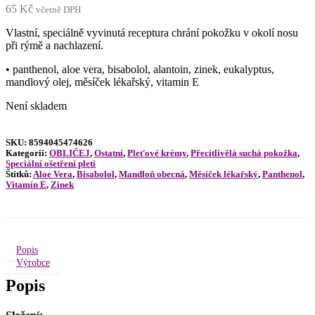
65
Kč
včetně DPH
Vlastní, speciálně vyvinutá receptura chrání pokožku v okolí nosu
při rýmě a nachlazení.
• panthenol, aloe vera, bisabolol, alantoin, zinek, eukalyptus,
mandlový olej, měsíček lékařský, vitamin E
Není skladem
SKU:
8594045474626
Kategorií:
OBLIČEJ
,
Ostatní
,
Pleťové krémy
,
Přecitlivělá suchá pokožka
,
Speciální ošetření pleti
Štítků:
Aloe Vera
,
Bisabolol
,
Mandloň obecná
,
Měsíček lékařský
,
Panthenol
,
Vitamín E
,
Zinek
Popis
Výrobce
Popis