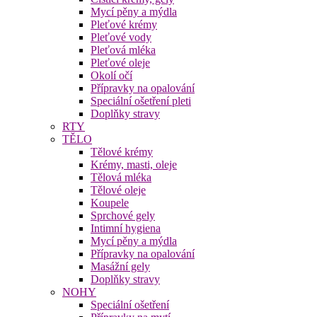
Mycí pěny a mýdla
Pleťové krémy
Pleťové vody
Pleťová mléka
Pleťové oleje
Okolí očí
Přípravky na opalování
Speciální ošetření pleti
Doplňky stravy
RTY
TĚLO
Tělové krémy
Krémy, masti, oleje
Tělová mléka
Tělové oleje
Koupele
Sprchové gely
Intimní hygiena
Mycí pěny a mýdla
Přípravky na opalování
Masážní gely
Doplňky stravy
NOHY
Speciální ošetření