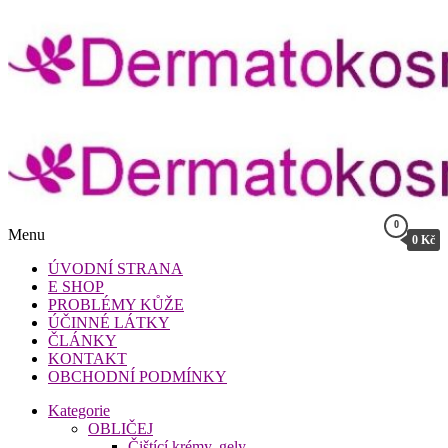
Přeskočit
na
obsah
Dermatokosmetika.cz
0
Menu
0 Kč
Dermatokosmetika.cz
ÚVODNÍ STRANA
E SHOP
PROBLÉMY KŮŽE
ÚČINNÉ LÁTKY
ČLÁNKY
KONTAKT
OBCHODNÍ PODMÍNKY
Kategorie
OBLIČEJ
Čištící krémy, gely