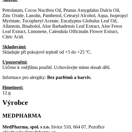
Složení:
Petrolatum, Cocos Nucifera Oil, Prunus Amygdalus Dulcis Oil,
Zinc Oxide, Lanolin, Panthenol, Cetearyl Alcohol, Aqua, Isopropyl
Myristate, Tocopheryl Acetate, Eucalyptus Globulus Leaf Oil,
Allantoin, Bisabolol, Aloe Barbadensis Leaf Extract, Aloe Ferox
Leaf Extract, Limonene, Calendula Officinalis Flower Extract,
Citric Acid.
Skladování:
Skladujte při pokojové teplotě od +5 do +25 °C.
Upozornění:
Určeno k vnějšímu použití. Uchovávejte mimo dosah dětí.
Informace pro alergiky:
Bez parfémů a barviv.
Hmotnost:
12 g
Výrobce
MEDPHARMA
MedPharma, spol. s r.o.
Sivice 510, 664 07, Pozořice