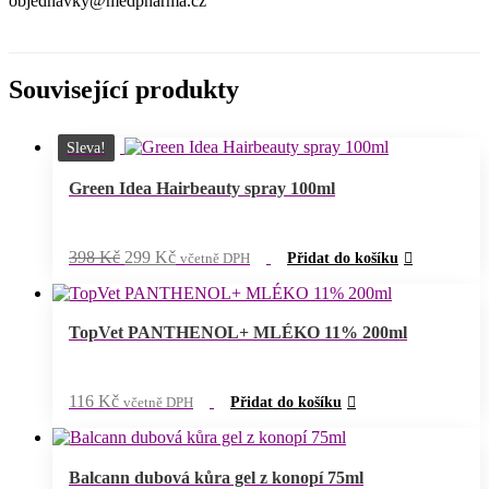
objednavky@medpharma.cz
Související produkty
Sleva!
Green Idea Hairbeauty spray 100ml
Původní
Aktuální
398
Kč
299
Kč
včetně DPH
Přidat do košíku
cena
cena
byla:
je:
398 Kč.
299 Kč.
TopVet PANTHENOL+ MLÉKO 11% 200ml
116
Kč
včetně DPH
Přidat do košíku
Balcann dubová kůra gel z konopí 75ml