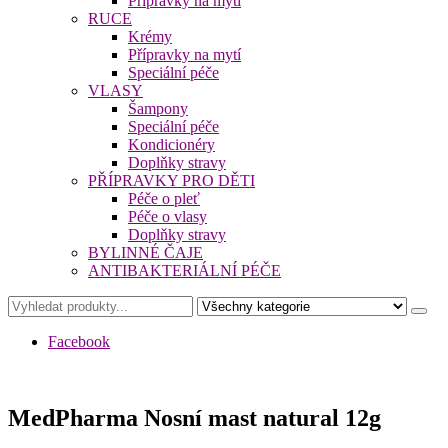
Přípravky na mytí
RUCE
Krémy
Přípravky na mytí
Speciální péče
VLASY
Šampony
Speciální péče
Kondicionéry
Doplňky stravy
PŘÍPRAVKY PRO DĚTI
Péče o pleť
Péče o vlasy
Doplňky stravy
BYLINNÉ ČAJE
ANTIBAKTERIÁLNÍ PÉČE
Facebook
MedPharma Nosní mast natural 12g