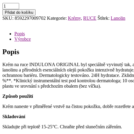
Indulona
Original
Přidat do košíku
75ml
SKU:
8592297009702
Kategorie:
Krémy
,
RUCE
Štítek:
Lanolin
krém
na
ruce
Popis
množství
Výrobce
Popis
Krém na ruce INDULONA ORIGINAL byl speciálně vyvinutý tak, aby p
lanolinu a přírodních esenciálních olejů pokožku intenzivně hydratuje
ochrannou bariéru. Dermatologicky testováno. 24H hydratace. Zklidně
%**. *Klinický instrumentální test pod kontrolou dermatologa; 10 
plastu ve srovnání s předchozím obalem (bez víčka).
Způsob použití
Krém naneste v přiměřené vrstvě na čistou pokožku, dobře rozetřete 
Skladování
Skladujte při teplotě 15-25°C. Chraňte před slunečním zářením.