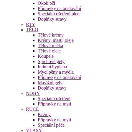
Okolí očí
Přípravky na opalování
Speciální ošetření pleti
Doplňky stravy
RTY
TĚLO
Tělové krémy
Krémy, masti, oleje
Tělová mléka
Tělové oleje
Koupele
Sprchové gely
Intimní hygiena
Mycí pěny a mýdla
Přípravky na opalování
Masážní gely
Doplňky stravy
NOHY
Speciální ošetření
Přípravky na mytí
RUCE
Krémy
Přípravky na mytí
Speciální péče
VLASY