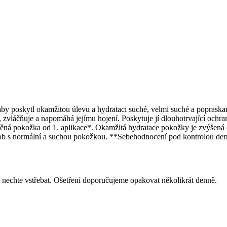
oskytl okamžitou úlevu a hydrataci suché, velmi suché a popraskané
, zvláčňuje a napomáhá jejímu hojení. Poskytuje jí dlouhotrvající ochr
ná pokožka od 1. aplikace*. Okamžitá hydratace pokožky je zvýšená o 
osob s normální a suchou pokožkou. **Sebehodnocení pod kontrolou de
a nechte vstřebat. Ošetření doporučujeme opakovat několikrát denně.