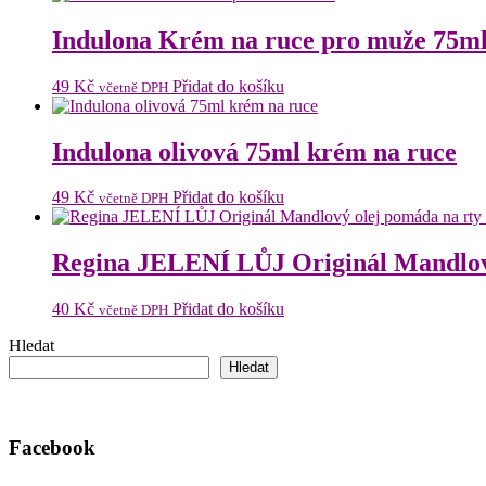
Indulona Krém na ruce pro muže 75m
49
Kč
Přidat do košíku
včetně DPH
Indulona olivová 75ml krém na ruce
49
Kč
Přidat do košíku
včetně DPH
Regina JELENÍ LŮJ Originál Mandlový
40
Kč
Přidat do košíku
včetně DPH
Hledat
Hledat
Facebook