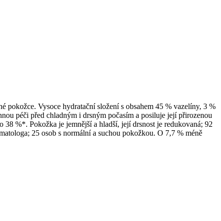
 pokožce. Vysoce hydratační složení s obsahem 45 % vazelíny, 3 %
annou péči před chladným i drsným počasím a posiluje její přirozenou
38 %*. Pokožka je jemnější a hladší, její drsnost je redukovaná; 92
rmatologa; 25 osob s normální a suchou pokožkou. O 7,7 % méně