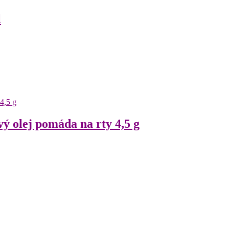
l
 olej pomáda na rty 4,5 g