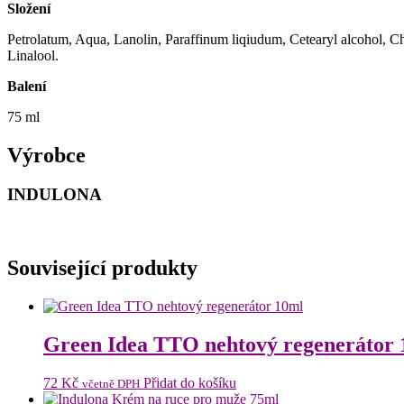
Složení
Petrolatum, Aqua, Lanolin, Paraffinum liqiudum, Cetearyl alcohol, C
Linalool.
Balení
75 ml
Výrobce
INDULONA
Související produkty
Green Idea TTO nehtový regenerátor
72
Kč
Přidat do košíku
včetně DPH