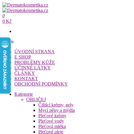
Přeskočit
na
Dermatokosmetika.cz
obsah
0
Dermatokosmetika.cz
0 Kč
Menu
ÚVODNÍ STRANA
E SHOP
PROBLÉMY KŮŽE
ÚČINNÉ LÁTKY
ČLÁNKY
KONTAKT
OBCHODNÍ PODMÍNKY
Kategorie
OBLIČEJ
Čištící krémy, gely
Mycí pěny a mýdla
Pleťové krémy
Pleťové vody
Pleťová mléka
Pleťové oleje