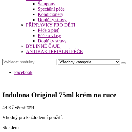
Šampony
Speciální péče
Kondicionéry
Doplňky stravy
PŘÍPRAVKY PRO DĚTI
Péče o pleť
Péče o vlasy
Doplňky stravy
BYLINNÉ ČAJE
ANTIBAKTERIÁLNÍ PÉČE
Facebook
Indulona Original 75ml krém na ruce
49
Kč
včetně DPH
Vhodný pro každodenní použití.
Skladem