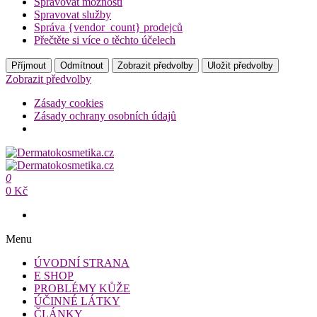
Spravovat možnosti
Spravovat služby
Správa {vendor_count} prodejců
Přečtěte si více o těchto účelech
Příjmout
Odmítnout
Zobrazit předvolby
Uložit předvolby
Zobrazit předvolby
Zásady cookies
Zásady ochrany osobních údajů
Přeskočit
na
Dermatokosmetika.cz
obsah
0
Dermatokosmetika.cz
0 Kč
Menu
ÚVODNÍ STRANA
E SHOP
PROBLÉMY KŮŽE
ÚČINNÉ LÁTKY
ČLÁNKY