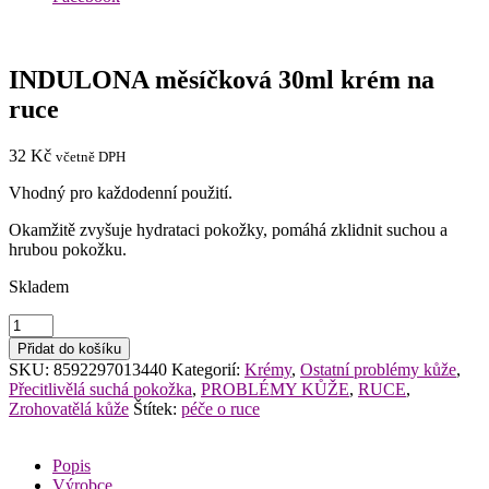
INDULONA měsíčková 30ml krém na
ruce
32
Kč
včetně DPH
Vhodný pro každodenní použití.
Okamžitě zvyšuje hydrataci pokožky, pomáhá zklidnit suchou a
hrubou pokožku.
Skladem
INDULONA
měsíčková
Přidat do košíku
30ml
SKU:
8592297013440
Kategorií:
Krémy
,
Ostatní problémy kůže
,
krém
Přecitlivělá suchá pokožka
,
PROBLÉMY KŮŽE
,
RUCE
,
na
Zrohovatělá kůže
Štítek:
péče o ruce
ruce
množství
Popis
Výrobce