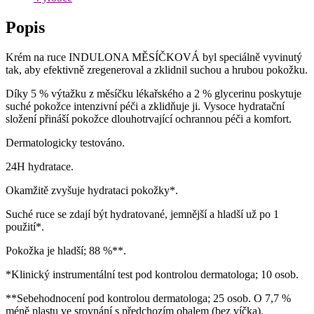
Popis
Krém na ruce INDULONA MĚSÍČKOVÁ byl speciálně vyvinutý
tak, aby efektivně zregeneroval a zklidnil suchou a hrubou pokožku.
Díky 5 % výtažku z měsíčku lékařského a 2 % glycerinu poskytuje
suché pokožce intenzivní péči a zklidňuje ji. Vysoce hydratační
složení přináší pokožce dlouhotrvající ochrannou péči a komfort.
Dermatologicky testováno.
24H hydratace.
Okamžitě zvyšuje hydrataci pokožky*.
Suché ruce se zdají být hydratované, jemnější a hladší už po 1
použití*.
Pokožka je hladší; 88 %**.
*Klinický instrumentální test pod kontrolou dermatologa; 10 osob.
**Sebehodnocení pod kontrolou dermatologa; 25 osob. O 7,7 %
méně plastu ve srovnání s předchozím obalem (bez víčka).