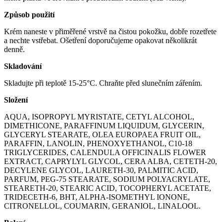
Způsob použití
Krém naneste v přiměřené vrstvě na čistou pokožku, dobře rozetřete
a nechte vstřebat. Ošetření doporučujeme opakovat několikrát
denně.
Skladování
Skladujte při teplotě 15-25°C. Chraňte před slunečním zářením.
Složení
AQUA, ISOPROPYL MYRISTATE, CETYL ALCOHOL,
DIMETHICONE, PARAFFINUM LIQUIDUM, GLYCERIN,
GLYCERYL STEARATE, OLEA EUROPAEA FRUIT OIL,
PARAFFIN, LANOLIN, PHENOXYETHANOL, C10-18
TRIGLYCERIDES, CALENDULA OFFICINALIS FLOWER
EXTRACT, CAPRYLYL GLYCOL, CERA ALBA, CETETH-20,
DECYLENE GLYCOL, LAURETH-30, PALMITIC ACID,
PARFUM, PEG-75 STEARATE, SODIUM POLYACRYLATE,
STEARETH-20, STEARIC ACID, TOCOPHERYL ACETATE,
TRIDECETH-6, BHT, ALPHA-ISOMETHYL IONONE,
CITRONELLOL, COUMARIN, GERANIOL, LINALOOL.