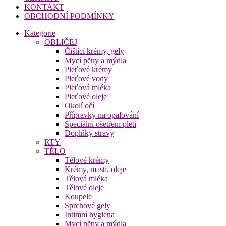
KONTAKT
OBCHODNÍ PODMÍNKY
Kategorie
OBLIČEJ
Čištící krémy, gely
Mycí pěny a mýdla
Pleťové krémy
Pleťové vody
Pleťová mléka
Pleťové oleje
Okolí očí
Přípravky na opalování
Speciální ošetření pleti
Doplňky stravy
RTY
TĚLO
Tělové krémy
Krémy, masti, oleje
Tělová mléka
Tělové oleje
Koupele
Sprchové gely
Intimní hygiena
Mycí pěny a mýdla