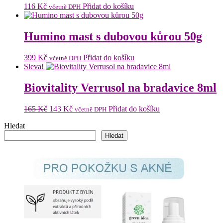
116
Kč
Přidat do košíku
včetně DPH
Humino mast s dubovou kůrou 50g
399
Kč
Přidat do košíku
včetně DPH
Sleva!
Biovitality Verrusol na bradavice 8ml
Původní
Aktuální
165
Kč
143
Kč
Přidat do košíku
včetně DPH
cena
cena
Hledat
byla:
je:
165 Kč.
143 Kč.
Hledat