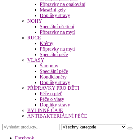
Přípravky na opalování
Masážní gely
Doplňky stravy
NOHY
Speciální ošetření
Přípravky na mytí
RUCE
Krémy
Přípravky na mytí
Speciální péče
VLASY
Šampony
Speciální péče
Kondicionéry
Doplňky stravy
PŘÍPRAVKY PRO DĚTI
Péče o pleť
Péče o vlasy
Doplňky stravy
BYLINNÉ ČAJE
ANTIBAKTERIÁLNÍ PÉČE
Facebook