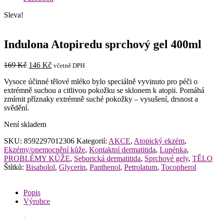
Sleva!
Indulona Atopiredu sprchový gel 400ml
Původní
Aktuální
169
Kč
146
Kč
včetně DPH
cena
cena
Vysoce účinné tělové mléko bylo speciálně vyvinuto pro péči o
byla:
je:
extrémně suchou a citlivou pokožku se sklonem k atopii. Pomáhá
169 Kč.
146 Kč.
zmírnit příznaky extrémně suché pokožky – vysušení, drsnost a
svědění.
Není skladem
SKU:
8592297012306
Kategorií:
AKCE
,
Atopický ekzém
,
Ekzémy/onemocnění kůže
,
Kontaktní dermatitida
,
Lupénka
,
PROBLÉMY KŮŽE
,
Seborická dermatitida
,
Sprchové gely
,
TĚLO
Štítků:
Bisabolol
,
Glycerin
,
Panthenol
,
Petrolatum
,
Tocopherol
Popis
Výrobce