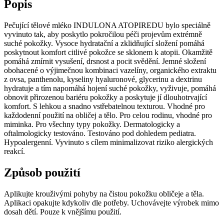
Popis
Pečující tělové mléko INDULONA ATOPIREDU bylo speciálně
vyvinuto tak, aby poskytlo pokročilou péči projevům extrémně
suché pokožky. Vysoce hydratační a zklidňující složení pomáhá
poskytnout komfort citlivé pokožce se sklonem k atopii. Okamžitě
pomáhá zmírnit vysušení, drsnost a pocit svědění. Jemné složení
obohacené o výjimečnou kombinaci vazelíny, organického extraktu
z ovsa, panthenolu, kyseliny hyaluronové, glycerinu a dextrinu
hydratuje a tím napomáhá hojení suché pokožky, vyživuje, pomáhá
obnovit přirozenou bariéru pokožky a poskytuje jí dlouhotrvající
komfort. S lehkou a snadno vstřebatelnou texturou. Vhodné pro
každodenní použití na obličej a tělo. Pro celou rodinu, vhodné pro
miminka. Pro všechny typy pokožky. Dermatologicky a
oftalmologicky testováno. Testováno pod dohledem pediatra.
Hypoalergenní. Vyvinuto s cílem minimalizovat riziko alergických
reakcí.
Způsob použití
Aplikujte krouživými pohyby na čistou pokožku obličeje a těla.
Aplikaci opakujte kdykoliv dle potřeby. Uchovávejte výrobek mimo
dosah dětí. Pouze k vnějšímu použití.