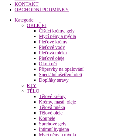
KONTAKT
OBCHODNÍ PODMÍNKY
Kategorie
OBLIČEJ
Čištící krémy, gely
Mycí pěny a mýdla
Pleťové krémy
Pleťové vody
Pleťová mléka
Pleťové oleje
Okolí očí
Přípravky na opalování
Speciální ošetření pleti
Doplňky stravy
RTY
TĚLO
Tělové krémy
Krémy, masti, oleje
Tělová mléka
Tělové oleje
Koupele
Sprchové gely
Intimní hygiena
Mycí pěny a mýdla