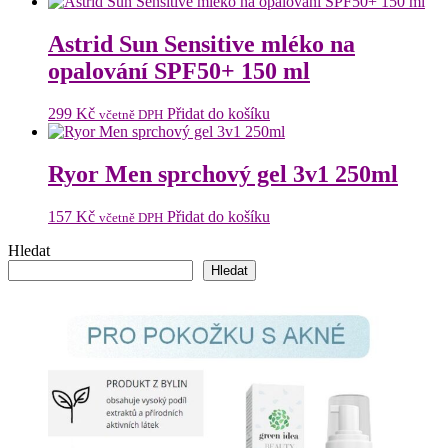
cena
cena
byla:
je:
148 Kč.
129 Kč.
Astrid Sun Sensitive mléko na
opalování SPF50+ 150 ml
299
Kč
Přidat do košíku
včetně DPH
Ryor Men sprchový gel 3v1 250ml
157
Kč
Přidat do košíku
včetně DPH
Hledat
Hledat