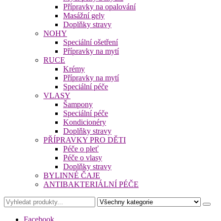
Přípravky na opalování
Masážní gely
Doplňky stravy
NOHY
Speciální ošetření
Přípravky na mytí
RUCE
Krémy
Přípravky na mytí
Speciální péče
VLASY
Šampony
Speciální péče
Kondicionéry
Doplňky stravy
PŘÍPRAVKY PRO DĚTI
Péče o pleť
Péče o vlasy
Doplňky stravy
BYLINNÉ ČAJE
ANTIBAKTERIÁLNÍ PÉČE
Facebook