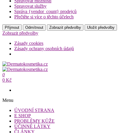
Spravovat možnosti
Spravovat služby
Správa {vendor_count} prodejců
Přečtěte si více o těchto účelech
Příjmout
Odmítnout
Zobrazit předvolby
Uložit předvolby
Zobrazit předvolby
Zásady cookies
Zásady ochrany osobních údajů
Přeskočit
na
Dermatokosmetika.cz
obsah
0
Dermatokosmetika.cz
0 Kč
Menu
ÚVODNÍ STRANA
E SHOP
PROBLÉMY KŮŽE
ÚČINNÉ LÁTKY
ČLÁNKY