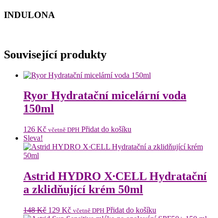
INDULONA
Související produkty
Ryor Hydratační micelární voda
150ml
126
Kč
Přidat do košíku
včetně DPH
Sleva!
Astrid HYDRO X∙CELL Hydratační
a zklidňující krém 50ml
Původní
Aktuální
148
Kč
129
Kč
Přidat do košíku
včetně DPH