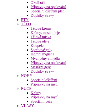
Okolí očí
Přípravky na opalování
Speciální ošetření pleti
Doplňky stravy
RTY
TĚLO
Tělové krémy
Krémy, masti, oleje
Tělová mléka
Tělové oleje
Koupele
Sprchové gely
Intimní hygiena
Mycí pěny a mýdla
Přípravky na opalování
Masážní gely
Doplňky stravy
NOHY
Speciální ošetření
Přípravky na mytí
RUCE
Krémy
Přípravky na mytí
Speciální péče
VLASY