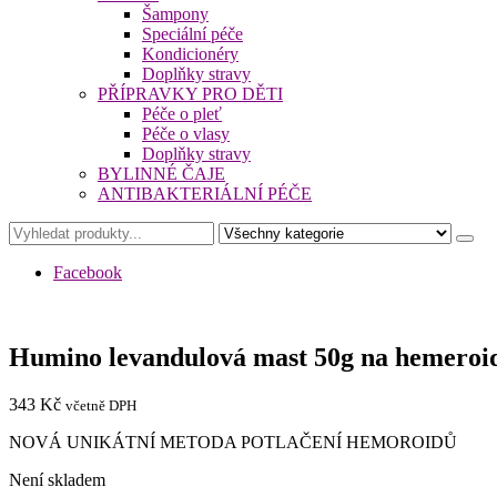
Šampony
Speciální péče
Kondicionéry
Doplňky stravy
PŘÍPRAVKY PRO DĚTI
Péče o pleť
Péče o vlasy
Doplňky stravy
BYLINNÉ ČAJE
ANTIBAKTERIÁLNÍ PÉČE
Facebook
Humino levandulová mast 50g na hemeroi
343
Kč
včetně DPH
NOVÁ UNIKÁTNÍ METODA POTLAČENÍ HEMOROIDŮ
Není skladem