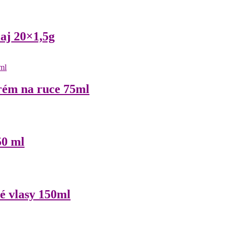
aj 20×1,5g
rém na ruce 75ml
50 ml
é vlasy 150ml