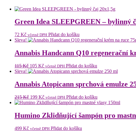
Green Idea SLEEPGREEN – bylinný č
72
Kč
Přidat do košíku
včetně DPH
Sleva!
Annabis Handcann Q10 regenerační k
Původní
Aktuální
115
Kč
105
Kč
Přidat do košíku
včetně DPH
cena
cena
Sleva!
byla:
je:
115 Kč.
105 Kč.
Annabis Atopicann sprchová emulze 2
Původní
Aktuální
215
Kč
199
Kč
Přidat do košíku
včetně DPH
cena
cena
byla:
je:
215 Kč.
199 Kč.
Humino Zklidňující šampón pro mastn
499
Kč
Přidat do košíku
včetně DPH