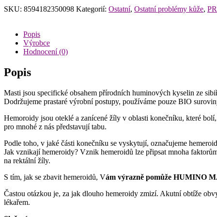
SKU:
8594182350098
Kategorií:
Ostatní
,
Ostatní problémy kůže
,
P
Popis
Výrobce
Hodnocení (0)
Popis
Masti jsou specifické obsahem přírodních huminových kyselin ze si
Dodržujeme prastaré výrobní postupy, používáme pouze BIO suroviny 
Hemoroidy jsou oteklé a zanícené žíly v oblasti konečníku, které bolí
pro mnohé z nás představují tabu.
Podle toho, v jaké části konečníku se vyskytují, označujeme hemeroidy
Jak vznikají hemeroidy? Vznik hemeroidů lze připsat mnoha faktorům 
na rektální žíly.
S tím, jak se zbavit hemeroidů, V
ám výrazně pomůže HUMINO 
Častou otázkou je, za jak dlouho hemeroidy zmizí. Akutní obtíže obvy
lékařem.