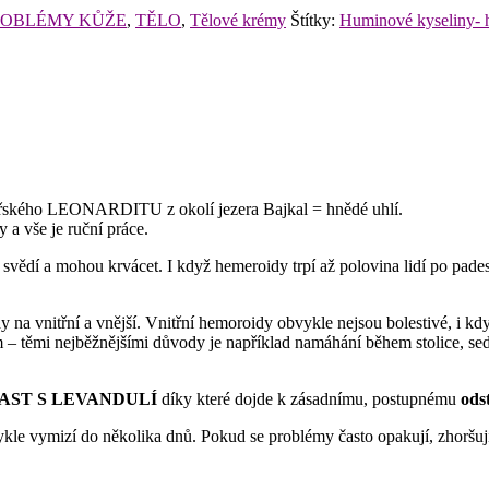
ROBLÉMY KŮŽE
,
TĚLO
,
Tělové krémy
Štítky:
Huminové kyseliny- 
biřského LEONARDITU z okolí jezera Bajkal = hnědé uhlí.
a vše je ruční práce.
, svědí a mohou krvácet. I když hemeroidy trpí až polovina lidí po pade
 na vnitřní a vnější. Vnitřní hemoroidy obvykle nejsou bolestivé, i kd
– těmi nejběžnějšími důvody je například namáhání během stolice, sed
MAST S LEVANDULÍ
díky které dojde k zásadnímu, postupnému
ods
kle vymizí do několika dnů. Pokud se problémy často opakují, zhoršují