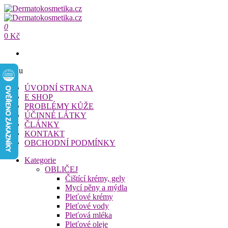
Přeskočit
na
Dermatokosmetika.cz
obsah
0
Dermatokosmetika.cz
0 Kč
Menu
ÚVODNÍ STRANA
E SHOP
PROBLÉMY KŮŽE
ÚČINNÉ LÁTKY
ČLÁNKY
KONTAKT
OBCHODNÍ PODMÍNKY
Kategorie
OBLIČEJ
Čištící krémy, gely
Mycí pěny a mýdla
Pleťové krémy
Pleťové vody
Pleťová mléka
Pleťové oleje