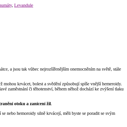
humáty
,
Levandule
sátce, a jsou tak vůbec nejrozšířenějším onemocněním na světě, stále
yž mohou krvácet, bolest a svědění způsobují spíše vnější hemeroidy.
avé zaměstnání či těhotenství, během něhož dochází ke zvýšení tlaku
tranění otoku a zanícení žil
.
 se nebo hemoroidy silně krvácejí, měli byste se poradit se svým