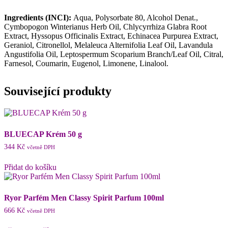
Ingredients (INCI):
Aqua, Polysorbate 80, Alcohol Denat.,
Cymbopogon Winterianus Herb Oil, Chlycyrrhiza Glabra Root
Extract, Hyssopus Officinalis Extract, Echinacea Purpurea Extract,
Geraniol, Citronellol, Melaleuca Alternifolia Leaf Oil, Lavandula
Angustifolia Oil, Leptospermum Scoparium Branch/Leaf Oil, Citral,
Farnesol, Coumarin, Eugenol, Limonene, Linalool.
Související produkty
BLUECAP Krém 50 g
344
Kč
včetně DPH
Přidat do košíku
Ryor Parfém Men Classy Spirit Parfum 100ml
666
Kč
včetně DPH