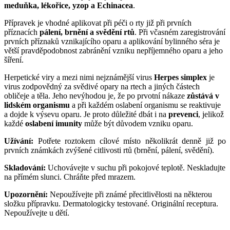
meduňka, lékořice, yzop a Echinacea
.
Přípravek je vhodné aplikovat při péči o rty již při prvních
příznacích
pálení, brnění a svědění rtů
. Při včasném zaregistrování
prvních příznaků vznikajícího oparu a aplikování bylinného séra je
větší pravděpodobnost zabránění vzniku nepříjemného oparu a jeho
šíření.
Herpetické viry a mezi nimi nejznámější virus
Herpes simplex
je
virus zodpovědný za svědivé opary na rtech a jiných částech
obličeje a těla. Jeho nevýhodou je, že po prvotní nákaze
zůstává v
lidském organismu
a při každém oslabení organismu se reaktivuje
a dojde k výsevu oparu. Je proto důležité dbát i na
prevenci
, jelikož
každé
oslabení imunity
může být důvodem vzniku oparu.
Užívání:
Potřete roztokem cílové místo několikrát denně již po
prvních známkách zvýšené citlivosti rtů (brnění, pálení, svědění).
Skladování:
Uchovávejte v suchu při pokojové teplotě. Neskladujte
na přímém slunci. Chráňte před mrazem.
Upozornění:
Nepoužívejte při známé přecitlivělosti na některou
složku přípravku. Dermatologicky testované. Originální receptura.
Nepoužívejte u dětí.