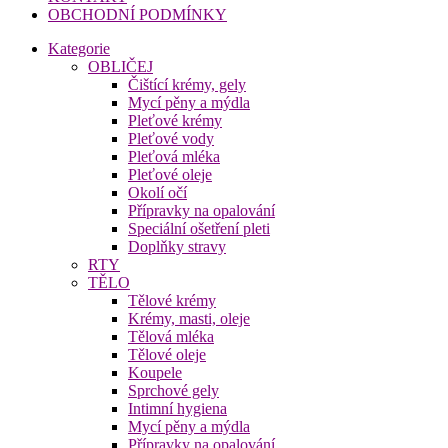
OBCHODNÍ PODMÍNKY
Kategorie
OBLIČEJ
Čištící krémy, gely
Mycí pěny a mýdla
Pleťové krémy
Pleťové vody
Pleťová mléka
Pleťové oleje
Okolí očí
Přípravky na opalování
Speciální ošetření pleti
Doplňky stravy
RTY
TĚLO
Tělové krémy
Krémy, masti, oleje
Tělová mléka
Tělové oleje
Koupele
Sprchové gely
Intimní hygiena
Mycí pěny a mýdla
Přípravky na opalování