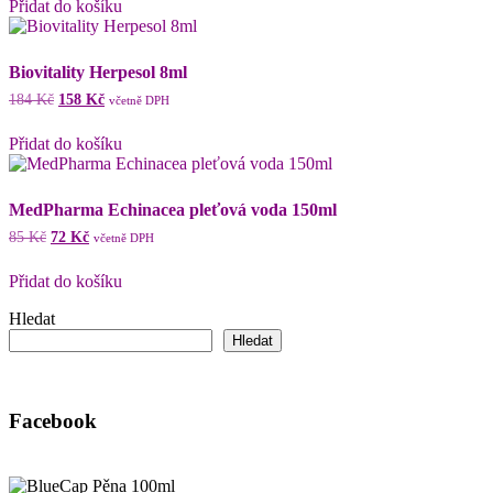
Přidat do košíku
Biovitality Herpesol 8ml
Původní
Aktuální
184
Kč
158
Kč
včetně DPH
cena
cena
byla:
je:
Přidat do košíku
184 Kč.
158 Kč.
MedPharma Echinacea pleťová voda 150ml
Původní
Aktuální
85
Kč
72
Kč
včetně DPH
cena
cena
byla:
je:
Přidat do košíku
85 Kč.
72 Kč.
Hledat
Hledat
Facebook