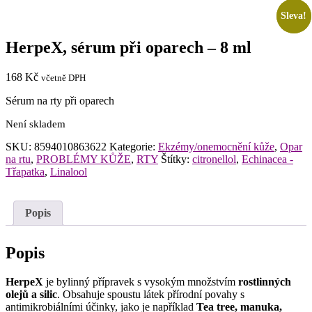
Sleva!
Sleva!
HerpeX, sérum při oparech – 8 ml
168
Kč
včetně DPH
Sérum na rty při oparech
Není skladem
SKU:
8594010863622
Kategorie:
Ekzémy/onemocnění kůže
,
Opar
na rtu
,
PROBLÉMY KŮŽE
,
RTY
Štítky:
citronellol
,
Echinacea -
Třapatka
,
Linalool
Popis
Popis
HerpeX
je bylinný přípravek s vysokým množstvím
rostlinných
olejů a silic
. Obsahuje spoustu látek přírodní povahy s
antimikrobiálními účinky, jako je například
Tea tree, manuka,