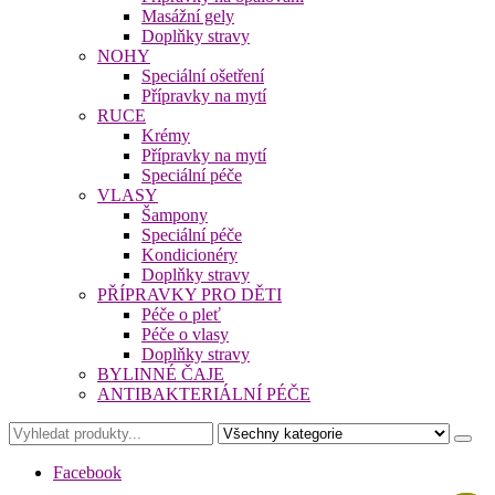
Masážní gely
Doplňky stravy
NOHY
Speciální ošetření
Přípravky na mytí
RUCE
Krémy
Přípravky na mytí
Speciální péče
VLASY
Šampony
Speciální péče
Kondicionéry
Doplňky stravy
PŘÍPRAVKY PRO DĚTI
Péče o pleť
Péče o vlasy
Doplňky stravy
BYLINNÉ ČAJE
ANTIBAKTERIÁLNÍ PÉČE
Facebook