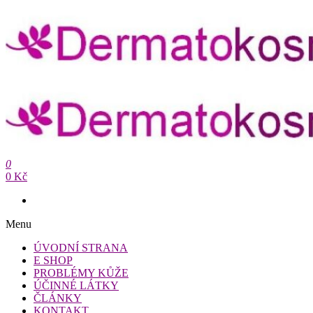
Přeskočit
na
obsah
Dermatokosmetika.cz
0
Dermatokosmetika.cz
0 Kč
Menu
ÚVODNÍ STRANA
E SHOP
PROBLÉMY KŮŽE
ÚČINNÉ LÁTKY
ČLÁNKY
KONTAKT