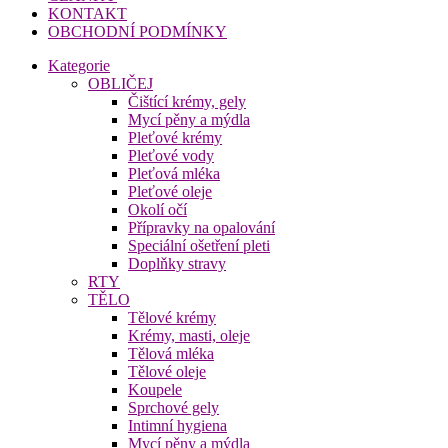
KONTAKT
OBCHODNÍ PODMÍNKY
Kategorie
OBLIČEJ
Čištící krémy, gely
Mycí pěny a mýdla
Pleťové krémy
Pleťové vody
Pleťová mléka
Pleťové oleje
Okolí očí
Přípravky na opalování
Speciální ošetření pleti
Doplňky stravy
RTY
TĚLO
Tělové krémy
Krémy, masti, oleje
Tělová mléka
Tělové oleje
Koupele
Sprchové gely
Intimní hygiena
Mycí pěny a mýdla