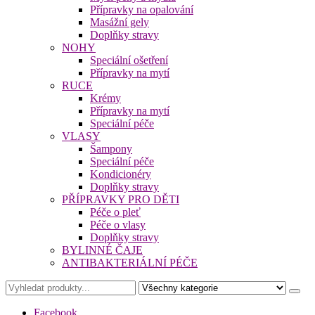
Přípravky na opalování
Masážní gely
Doplňky stravy
NOHY
Speciální ošetření
Přípravky na mytí
RUCE
Krémy
Přípravky na mytí
Speciální péče
VLASY
Šampony
Speciální péče
Kondicionéry
Doplňky stravy
PŘÍPRAVKY PRO DĚTI
Péče o pleť
Péče o vlasy
Doplňky stravy
BYLINNÉ ČAJE
ANTIBAKTERIÁLNÍ PÉČE
Facebook