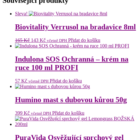
Související produkty
Sleva!
Biovitality Verrusol na bradavice 8ml
Původní
Aktuální
165
Kč
143
Kč
Přidat do košíku
včetně DPH
cena
cena
byla:
je:
165 Kč.
143 Kč.
Indulona SOS Ochranná – krém na
ruce 100 ml PROFI
57
Kč
Přidat do košíku
včetně DPH
Humino mast s dubovou kůrou 50g
399
Kč
Přidat do košíku
včetně DPH
PuraVida Osvěžující sprchový gel