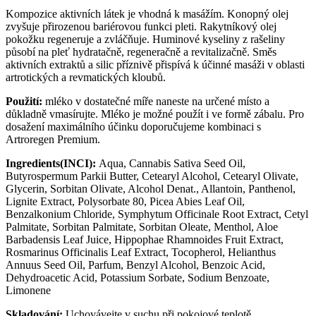
Kompozice aktivních látek je vhodná k masážím. Konopný olej
zvyšuje přirozenou bariérovou funkci pleti. Rakytníkový olej
pokožku regeneruje a zvláčňuje. Huminové kyseliny z rašeliny
působí na pleť hydratačně, regeneračně a revitalizačně. Směs
aktivních extraktů a silic příznivě přispívá k účinné masáži v oblasti
artrotických a revmatických kloubů.
Použití:
mléko v dostatečné míře naneste na určené místo a
důkladně vmasírujte. Mléko je možné použít i ve formě zábalu. Pro
dosažení maximálního účinku doporučujeme kombinaci s
Artroregen Premium.
Ingredients(INCI):
Aqua, Cannabis Sativa Seed Oil,
Butyrospermum Parkii Butter, Cetearyl Alcohol, Cetearyl Olivate,
Glycerin, Sorbitan Olivate, Alcohol Denat., Allantoin, Panthenol,
Lignite Extract, Polysorbate 80, Picea Abies Leaf Oil,
Benzalkonium Chloride, Symphytum Officinale Root Extract, Cetyl
Palmitate, Sorbitan Palmitate, Sorbitan Oleate, Menthol, Aloe
Barbadensis Leaf Juice, Hippophae Rhamnoides Fruit Extract,
Rosmarinus Officinalis Leaf Extract, Tocopherol, Helianthus
Annuus Seed Oil, Parfum, Benzyl Alcohol, Benzoic Acid,
Dehydroacetic Acid, Potassium Sorbate, Sodium Benzoate,
Limonene
Skladování:
Uchovávejte v suchu při pokojové teplotě.