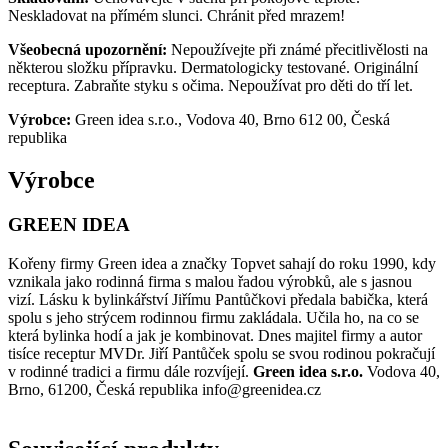
Neskladovat na přímém slunci. Chránit před mrazem!
Všeobecná upozornění:
Nepoužívejte při známé přecitlivělosti na
některou složku přípravku. Dermatologicky testované. Originální
receptura. Zabraňte styku s očima. Nepoužívat pro děti do tří let.
Výrobce:
Green idea s.r.o., Vodova 40, Brno 612 00, Česká
republika
Výrobce
GREEN IDEA
Kořeny firmy Green idea a značky Topvet sahají do roku 1990, kdy
vznikala jako rodinná firma s malou řadou výrobků, ale s jasnou
vizí. Lásku k bylinkářství Jiřímu Pantůčkovi předala babička, která
spolu s jeho strýcem rodinnou firmu zakládala. Učila ho, na co se
která bylinka hodí a jak je kombinovat. Dnes majitel firmy a autor
tisíce receptur MVDr. Jiří Pantůček spolu se svou rodinou pokračují
v rodinné tradici a firmu dále rozvíjejí.
Green idea s.r.o.
Vodova 40,
Brno, 61200, Česká republika info@greenidea.cz