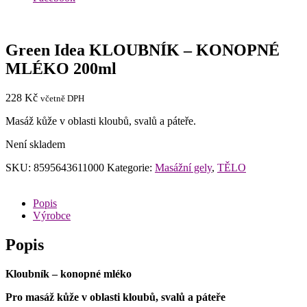
Green Idea KLOUBNÍK – KONOPNÉ
MLÉKO 200ml
228
Kč
včetně DPH
Masáž kůže v oblasti kloubů, svalů a páteře.
Není skladem
SKU:
8595643611000
Kategorie:
Masážní gely
,
TĚLO
Popis
Výrobce
Popis
Kloubník – konopné mléko
Pro masáž kůže v oblasti kloubů, svalů a páteře