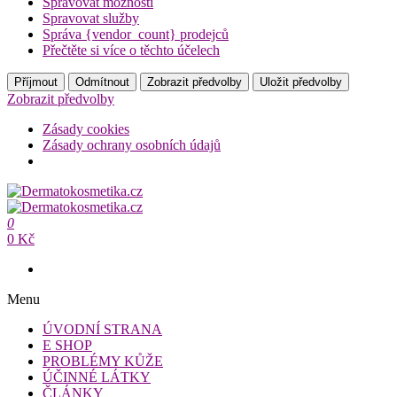
Spravovat možnosti
Spravovat služby
Správa {vendor_count} prodejců
Přečtěte si více o těchto účelech
Příjmout
Odmítnout
Zobrazit předvolby
Uložit předvolby
Zobrazit předvolby
Zásady cookies
Zásady ochrany osobních údajů
Přeskočit
na
Dermatokosmetika.cz
obsah
0
Dermatokosmetika.cz
0 Kč
Menu
ÚVODNÍ STRANA
E SHOP
PROBLÉMY KŮŽE
ÚČINNÉ LÁTKY
ČLÁNKY