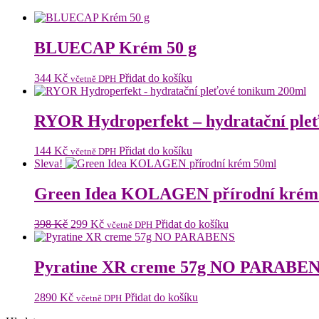
BLUECAP Krém 50 g
344
Kč
Přidat do košíku
včetně DPH
RYOR Hydroperfekt – hydratační ple
144
Kč
Přidat do košíku
včetně DPH
Sleva!
Green Idea KOLAGEN přírodní krém
Původní
Aktuální
398
Kč
299
Kč
Přidat do košíku
včetně DPH
cena
cena
byla:
je:
398 Kč.
299 Kč.
Pyratine XR creme 57g NO PARABE
2890
Kč
Přidat do košíku
včetně DPH