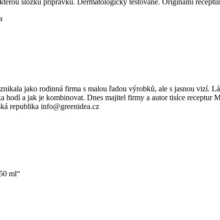
ěkterou složku přípravku. Dermatolo­gicky testované. Originální receptur
a
ikala jako rodinná firma s malou řadou výrobků, ale s jasnou vizí. Lás
a hodí a jak je kombinovat. Dnes majitel firmy a autor tisíce receptur 
ká republika info@greenidea.cz
50 ml“