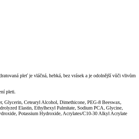
tovaná pleť je vláčná, hebká, bez vrásek a je odolnější vůči vlivům
í pleti.
r, Glycerin, Cetearyl Alcohol, Dimethicone, PEG-8 Beeswax,
drolyzed Elastin, Ethylhexyl Palmitate, Sodium PCA, Glycine,
Hydroxide, Potassium Hydroxide, Acrylates/C10-30 Alkyl Acrylate