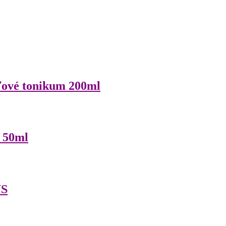
ťové tonikum 200ml
 50ml
NS