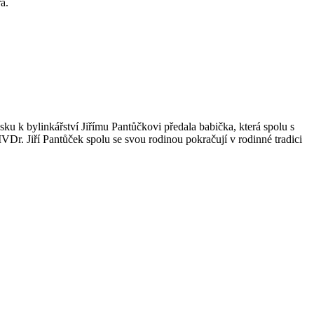
a.
ku k bylinkářství Jiřímu Pantůčkovi předala babička, která spolu s
MVDr. Jiří Pantůček spolu se svou rodinou pokračují v rodinné tradici