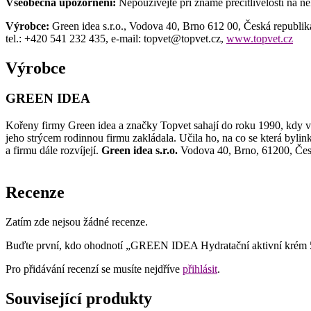
Všeobecná upozornění:
Nepoužívejte při známé přecitlivělosti na n
Výrobce:
Green idea s.r.o., Vodova 40, Brno 612 00, Česká republik
tel.: +420 541 232 435, e-mail: topvet@topvet.cz,
www.topvet.cz
Výrobce
GREEN IDEA
Kořeny firmy Green idea a značky Topvet sahají do roku 1990, kdy vzn
jeho strýcem rodinnou firmu zakládala. Učila ho, na co se která bylink
a firmu dále rozvíjejí.
Green idea s.r.o.
Vodova 40, Brno, 61200, Čes
Recenze
Zatím zde nejsou žádné recenze.
Buďte první, kdo ohodnotí „GREEN IDEA Hydratační aktivní krém 
Pro přidávání recenzí se musíte nejdříve
přihlásit
.
Související produkty