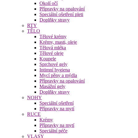
Okolí očí
Přípravky na opalování
Speciální ošetření pleti
Doplňky stravy
RTY
TĚLO
Tělové krémy
Krémy, masti, oleje
Tělová mléka
Tělové oleje
Koupele
Sprchové gely
Intimní hygiena
Mycí pěny a mýdla
Přípravky na opalování
Masážní gely
Doplňky stravy
NOHY
Speciální ošetření
Přípravky na mytí
RUCE
Krémy
Přípravky na mytí
Speciální péče
VLASY