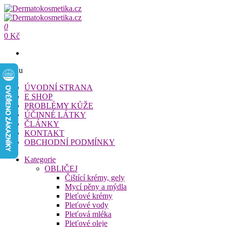
Přeskočit
na
Dermatokosmetika.cz
obsah
0
Dermatokosmetika.cz
0 Kč
Menu
ÚVODNÍ STRANA
E SHOP
PROBLÉMY KŮŽE
ÚČINNÉ LÁTKY
ČLÁNKY
KONTAKT
OBCHODNÍ PODMÍNKY
Kategorie
OBLIČEJ
Čištící krémy, gely
Mycí pěny a mýdla
Pleťové krémy
Pleťové vody
Pleťová mléka
Pleťové oleje