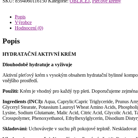
SKU:
8594060116150
Kategorie:
OBLIČEJ
,
Pleťové krémy
Popis
Výrobce
Hodnocení (0)
Popis
HYDRATAČNÍ AKTIVNÍ KRÉM
Dlouhodobě hydratuje a vyživuje
Aktivní pleťový krém s vysokým obsahem hydratační bylinné kompozice
vnějšího prostředí.
Použití:
Krém je vhodný pro každý typ pleti. Doporučujeme zejména pr
Ingredients (INCI):
Aqua, Caprylic/Capric Triglyceride, Prunus Am
Glyceryl Stearate, Potassium Lauroyl Wheat Amino Acids, Phospholip
Lysine, Sodium Glutamate, Malic Acid, Citric Acid, Glycolic Acid, T
Crosspolymer, Phenoxyethanol, Ethylhexylglycerin, Disodium Dist
Skladování:
Uchovávejte v suchu při pokojové teplotě. Neskladovat