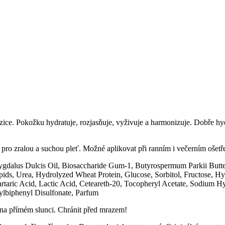
. Pokožku hydratuje, rozjasňuje, vyživuje a harmonizuje. Dobře hydra
o zralou a suchou pleť. Možné aplikovat při ranním i večerním ošetřen
ygdalus Dulcis Oil, Biosaccharide Gum-1, Butyrospermum Parkii Butte
ids, Urea, Hydrolyzed Wheat Protein, Glucose, Sorbitol, Fructose, Hy
artaric Acid, Lactic Acid, Ceteareth-20, Tocopheryl Acetate, Sodium 
yrylbiphenyl Disulfonate, Parfum
 na přímém slunci. Chránit před mrazem!