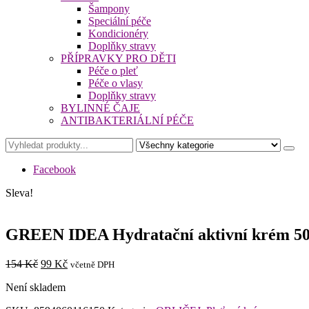
Šampony
Speciální péče
Kondicionéry
Doplňky stravy
PŘÍPRAVKY PRO DĚTI
Péče o pleť
Péče o vlasy
Doplňky stravy
BYLINNÉ ČAJE
ANTIBAKTERIÁLNÍ PÉČE
Facebook
Sleva!
GREEN IDEA Hydratační aktivní krém 50
Původní
Aktuální
154
Kč
99
Kč
včetně DPH
cena
cena
Není skladem
byla:
je:
154 Kč.
99 Kč.