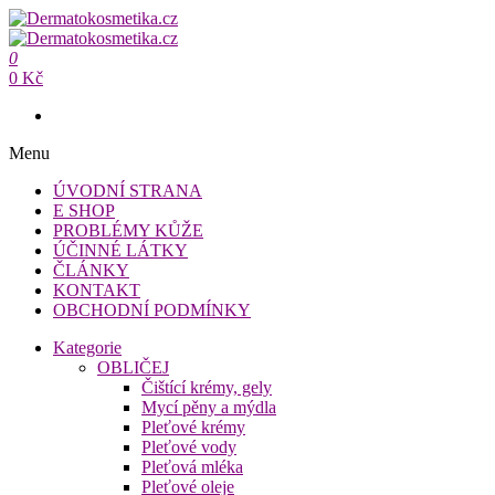
Přeskočit
na
Dermatokosmetika.cz
obsah
0
Dermatokosmetika.cz
0 Kč
Menu
ÚVODNÍ STRANA
E SHOP
PROBLÉMY KŮŽE
ÚČINNÉ LÁTKY
ČLÁNKY
KONTAKT
OBCHODNÍ PODMÍNKY
Kategorie
OBLIČEJ
Čištící krémy, gely
Mycí pěny a mýdla
Pleťové krémy
Pleťové vody
Pleťová mléka
Pleťové oleje