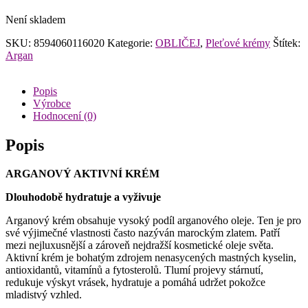
Není skladem
SKU:
8594060116020
Kategorie:
OBLIČEJ
,
Pleťové krémy
Štítek:
Argan
Popis
Výrobce
Hodnocení (0)
Popis
ARGANOVÝ AKTIVNÍ KRÉM
Dlouhodobě hydratuje a vyživuje
Arganový krém obsahuje vysoký podíl arganového oleje. Ten je pro
své výjimečné vlastnosti často nazýván marockým zlatem. Patří
mezi nejluxusnější a zároveň nejdražší kosmetické oleje světa.
Aktivní krém je bohatým zdrojem nenasycených mastných kyselin,
antioxidantů, vitamínů a fytosterolů. Tlumí projevy stárnutí,
redukuje výskyt vrásek, hydratuje a pomáhá udržet pokožce
mladistvý vzhled.