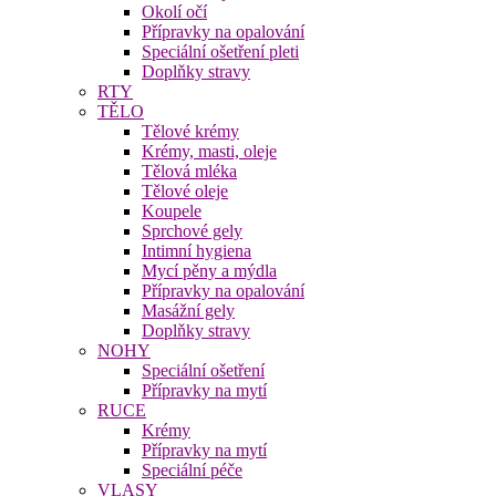
Okolí očí
Přípravky na opalování
Speciální ošetření pleti
Doplňky stravy
RTY
TĚLO
Tělové krémy
Krémy, masti, oleje
Tělová mléka
Tělové oleje
Koupele
Sprchové gely
Intimní hygiena
Mycí pěny a mýdla
Přípravky na opalování
Masážní gely
Doplňky stravy
NOHY
Speciální ošetření
Přípravky na mytí
RUCE
Krémy
Přípravky na mytí
Speciální péče
VLASY