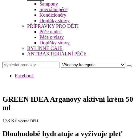
Šampony
Speciální péče
Kondicionéry
Doplňky stravy
PŘÍPRAVKY PRO DĚTI
Péče o pleť
Péče o vlasy
Doplňky stravy
BYLINNÉ ČAJE
ANTIBAKTERIÁLNÍ PÉČE
Facebook
GREEN IDEA Arganový aktivní krém 50
ml
178
Kč
včetně DPH
Dlouhodobě hydratuje a vyživuje pleť