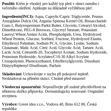
Použití:
Krém je vhodný pro každý typ pleti v rámci ranního i
večerního ošetření. Aplikujte na důkladně vyčištěnou pleť.
Ingredients(INCI):
Aqua, Caprylic/Capric Triglyceride, Prunus
Amygdalus Dulcis Oil, Argania Spinosa Kernel Oil, Biosaccharide
Gum-1, Butyrospermum Parkii Butter, Glycerin, Cetearyl Alcohol,
Dimethicone, PEG-8 Beeswax, Glyceryl Stearate, Potassium
Lauroyl Wheat Amino Acids, Phospholipids, Urea, Hydrolyzed
Wheat Protein, Glucose, Sorbitol, Fructose, Hydrolyzed Elastin,
Ethylhexyl Palmitate, Sodium PCA, Glycine, Lysine, Sodium
Glutamate, Malic Acid, Citric Acid, Glycolic Acid, Tartaric Acid,
Lactic Acid, Ceteareth-20, Tocopheryl Acetate, Sodium Hydroxide,
Potassium Hydroxide, Acrylates/C10-30 Alkyl Acrylate
Crosspolymer, Phenoxyethanol, Ethylhexylglycerin, Disodium
Distyrylbiphenyl Disulfonate, Parfum
Skladování:
Uchovávejte v suchu při pokojové teplotě.
Neskladovat na přímém slunci. Chránit před mrazem!
Všeobecná upozornění:
Nepoužívejte při známé přecitlivělosti na
některou složku přípravku. Dermatolo­gicky testované. Originální
receptura.
Výrobce:
Green idea s.r.o., Vodova 40, Brno 612 00, Česká
republika