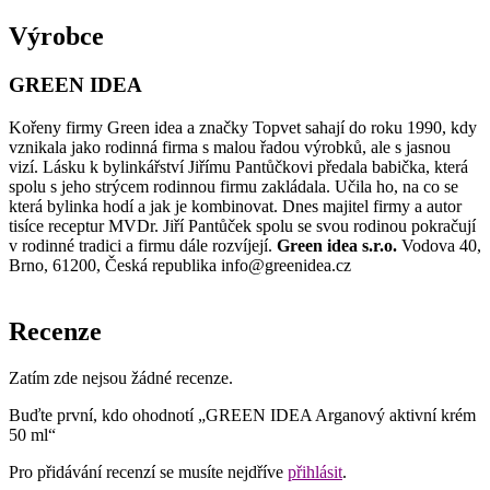
Výrobce
GREEN IDEA
Kořeny firmy Green idea a značky Topvet sahají do roku 1990, kdy
vznikala jako rodinná firma s malou řadou výrobků, ale s jasnou
vizí. Lásku k bylinkářství Jiřímu Pantůčkovi předala babička, která
spolu s jeho strýcem rodinnou firmu zakládala. Učila ho, na co se
která bylinka hodí a jak je kombinovat. Dnes majitel firmy a autor
tisíce receptur MVDr. Jiří Pantůček spolu se svou rodinou pokračují
v rodinné tradici a firmu dále rozvíjejí.
Green idea s.r.o.
Vodova 40,
Brno, 61200, Česká republika info@greenidea.cz
Recenze
Zatím zde nejsou žádné recenze.
Buďte první, kdo ohodnotí „GREEN IDEA Arganový aktivní krém
50 ml“
Pro přidávání recenzí se musíte nejdříve
přihlásit
.