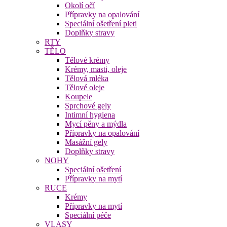
Okolí očí
Přípravky na opalování
Speciální ošetření pleti
Doplňky stravy
RTY
TĚLO
Tělové krémy
Krémy, masti, oleje
Tělová mléka
Tělové oleje
Koupele
Sprchové gely
Intimní hygiena
Mycí pěny a mýdla
Přípravky na opalování
Masážní gely
Doplňky stravy
NOHY
Speciální ošetření
Přípravky na mytí
RUCE
Krémy
Přípravky na mytí
Speciální péče
VLASY