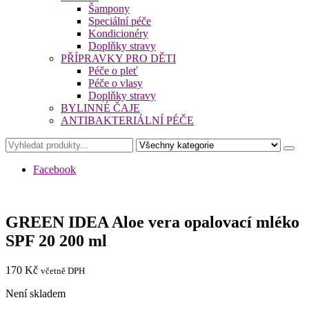
Šampony
Speciální péče
Kondicionéry
Doplňky stravy
PŘÍPRAVKY PRO DĚTI
Péče o pleť
Péče o vlasy
Doplňky stravy
BYLINNÉ ČAJE
ANTIBAKTERIÁLNÍ PÉČE
Facebook
GREEN IDEA Aloe vera opalovací mléko
SPF 20 200 ml
170
Kč
včetně DPH
Není skladem