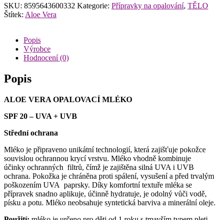
SKU:
8595643600332
Kategorie:
Přípravky na opalování
,
TĚLO
Štítek:
Aloe Vera
Popis
Výrobce
Hodnocení (0)
Popis
ALOE VERA OPALOVACÍ MLÉKO
SPF 20 – UVA + UVB
Střední ochrana
Mléko je připraveno unikátní technologií, která zajišťuje pokožce
souvislou ochrannou krycí vrstvu. Mléko vhodně kombinuje
účinky ochranných filtrů, čímž je zajištěna silná UVA i UVB
ochrana. Pokožka je chráněna proti spálení, vysušení a před trvalým
poškozením UVA paprsky. Díky komfortní textuře mléka se
přípravek snadno aplikuje, účinně hydratuje, je odolný vůči vodě,
písku a potu. Mléko neobsahuje syntetická barviva a minerální oleje.
Použití:
mléko je určeno pro děti od 1 roku s tmavším typem pleti