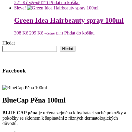
221
Kč
Přidat do košíku
včetně DPH
Sleva!
Green Idea Hairbeauty spray 100ml
Původní
Aktuální
398
Kč
299
Kč
Přidat do košíku
včetně DPH
cena
cena
Hledat
byla:
je:
398 Kč.
299 Kč.
Hledat
Facebook
BlueCap Pěna 100ml
BLUE CAP pěna
je určena zejména k hydrataci suché pokožky a
pokožky se sklonem k šupinatění z různých dermatologických
důvodů.