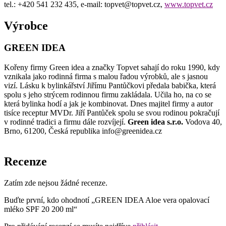
tel.: +420 541 232 435, e-mail: topvet@topvet.cz,
www.topvet.cz
Výrobce
GREEN IDEA
Kořeny firmy Green idea a značky Topvet sahají do roku 1990, kdy
vznikala jako rodinná firma s malou řadou výrobků, ale s jasnou
vizí. Lásku k bylinkářství Jiřímu Pantůčkovi předala babička, která
spolu s jeho strýcem rodinnou firmu zakládala. Učila ho, na co se
která bylinka hodí a jak je kombinovat. Dnes majitel firmy a autor
tisíce receptur MVDr. Jiří Pantůček spolu se svou rodinou pokračují
v rodinné tradici a firmu dále rozvíjejí.
Green idea s.r.o.
Vodova 40,
Brno, 61200, Česká republika info@greenidea.cz
Recenze
Zatím zde nejsou žádné recenze.
Buďte první, kdo ohodnotí „GREEN IDEA Aloe vera opalovací
mléko SPF 20 200 ml“