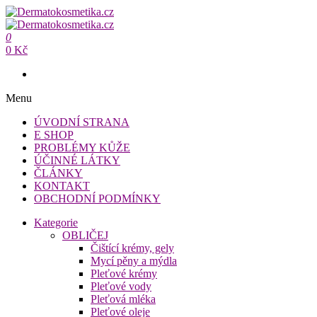
Přeskočit
na
Dermatokosmetika.cz
obsah
0
Dermatokosmetika.cz
0 Kč
Menu
ÚVODNÍ STRANA
E SHOP
PROBLÉMY KŮŽE
ÚČINNÉ LÁTKY
ČLÁNKY
KONTAKT
OBCHODNÍ PODMÍNKY
Kategorie
OBLIČEJ
Čištící krémy, gely
Mycí pěny a mýdla
Pleťové krémy
Pleťové vody
Pleťová mléka
Pleťové oleje