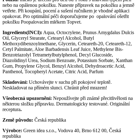
nebo na opálenou pokožku. Naneste přípravek na pokožku a jemně
vetřete. Při koupání, pocení a sušení ručníkem je vhodné aplikaci
opakovat. Pro optimální péči doporučujeme po opalování ošetřit
pokožku Poopalovacím mlékem Topvet.
Ingredients(INCI):
Aqua, Octocrylene, Prunus Amygdalus Dulcis
Oil, Glyceryl Stearate, Cetearyl Alcohol, Butyl
Methoxydibenzoylmethane, Glycerin, Ceteareth-20, Ceteareth-12,
Cetyl Palmitate, Aloe Barbadensis Leaf Juice, Methylene Bis-
Benzotriazolyl Tetrametylbutylphenol, Decyl Glucoside,
Diazolidinyl Urea, Sodium Benzoate, Potassium Sorbate, Xanthan
Gum, Propylene Glycol, Benzyl Alcohol, Dehydroacetic Acid,
Panthenol, Tocopheryl Acetate, Citric Acid, Parfum
Skladování:
Uchovávejte v suchu při pokojové teplotě.
Neskladovat na přímém slunci. Chránit před mrazem!
Všeobecná upozornění:
Nepoužívejte při známé přecitlivělosti na
některou složku přípravku. Dermatologicky testované. Originální
receptura
.
Země původu:
Česká republika
Výrobce:
Green idea s.r.o., Vodova 40, Brno 612 00, Česká
republika