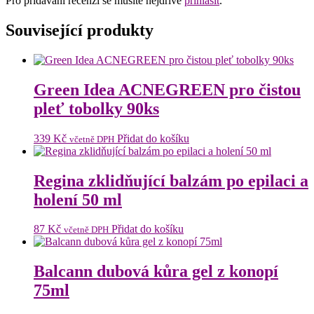
Pro přidávání recenzí se musíte nejdříve
přihlásit
.
Související produkty
Green Idea ACNEGREEN pro čistou
pleť tobolky 90ks
339
Kč
Přidat do košíku
včetně DPH
Regina zklidňující balzám po epilaci a
holení 50 ml
87
Kč
Přidat do košíku
včetně DPH
Balcann dubová kůra gel z konopí
75ml