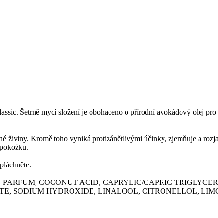
ssic. Šetrně mycí složení je obohaceno o přírodní avokádový olej pro 
né živiny. Kromě toho vyniká protizánětlivými účinky, zjemňuje a rozja
 pokožku.
pláchněte.
 PARFUM, COCONUT ACID, CAPRYLIC/CAPRIC TRIGLYCERI
 SODIUM HYDROXIDE, LINALOOL, CITRONELLOL, LIMONENE