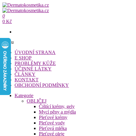
Přeskočit
na
Dermatokosmetika.cz
obsah
0
Dermatokosmetika.cz
0 Kč
Menu
ÚVODNÍ STRANA
E SHOP
PROBLÉMY KŮŽE
ÚČINNÉ LÁTKY
ČLÁNKY
KONTAKT
OBCHODNÍ PODMÍNKY
Kategorie
OBLIČEJ
Čištící krémy, gely
Mycí pěny a mýdla
Pleťové krémy
Pleťové vody
Pleťová mléka
Pleťové oleje