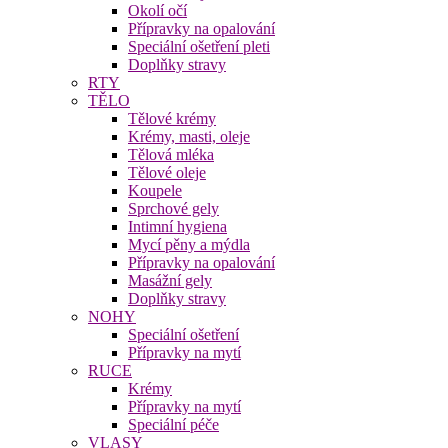
Okolí očí
Přípravky na opalování
Speciální ošetření pleti
Doplňky stravy
RTY
TĚLO
Tělové krémy
Krémy, masti, oleje
Tělová mléka
Tělové oleje
Koupele
Sprchové gely
Intimní hygiena
Mycí pěny a mýdla
Přípravky na opalování
Masážní gely
Doplňky stravy
NOHY
Speciální ošetření
Přípravky na mytí
RUCE
Krémy
Přípravky na mytí
Speciální péče
VLASY