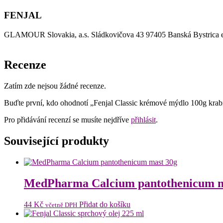
FENJAL
GLAMOUR Slovakia, a.s. Sládkovičova 43 97405 Banská Bystrica e-
Recenze
Zatím zde nejsou žádné recenze.
Buďte první, kdo ohodnotí „Fenjal Classic krémové mýdlo 100g krab
Pro přidávání recenzí se musíte nejdříve
přihlásit
.
Související produkty
MedPharma Calcium pantothenicum m
44
Kč
Přidat do košíku
včetně DPH