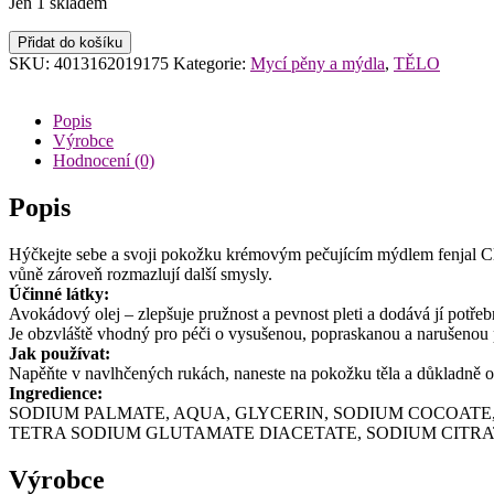
Jen 1 skladem
Fenjal
Přidat do košíku
Classic
SKU:
4013162019175
Kategorie:
Mycí pěny a mýdla
,
TĚLO
krémové
mýdlo
100g
Popis
krabička
Výrobce
papír
Hodnocení (0)
množství
Popis
Hýčkejte sebe a svoji pokožku krémovým pečujícím mýdlem fenjal Cla
vůně zároveň rozmazlují další smysly.
Účinné látky:
Avokádový olej – zlepšuje pružnost a pevnost pleti a dodává jí potřeb
Je obzvláště vhodný pro péči o vysušenou, popraskanou a narušenou
Jak používat:
Napěňte v navlhčených rukách, naneste na pokožku těla a důkladně o
Ingredience:
SODIUM PALMATE, AQUA, GLYCERIN, SODIUM COCOATE,
TETRA SODIUM GLUTAMATE DIACETATE, SODIUM CITRATE,
Výrobce