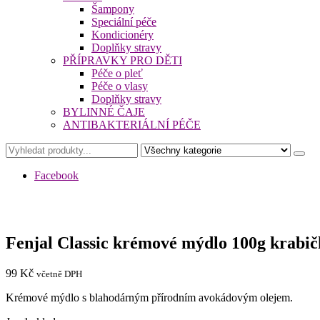
Šampony
Speciální péče
Kondicionéry
Doplňky stravy
PŘÍPRAVKY PRO DĚTI
Péče o pleť
Péče o vlasy
Doplňky stravy
BYLINNÉ ČAJE
ANTIBAKTERIÁLNÍ PÉČE
Facebook
Fenjal Classic krémové mýdlo 100g krabič
99
Kč
včetně DPH
Krémové mýdlo s blahodárným přírodním avokádovým olejem.