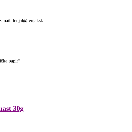
mail: fenjal@fenjal.sk
ička papír“
ast 30g