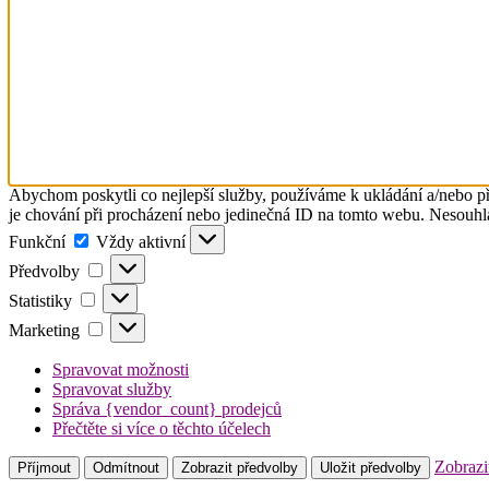
Abychom poskytli co nejlepší služby, používáme k ukládání a/nebo př
je chování při procházení nebo jedinečná ID na tomto webu. Nesouhlas
Funkční
Funkční
Vždy aktivní
Předvolby
Předvolby
Statistiky
Statistiky
Marketing
Marketing
Spravovat možnosti
Spravovat služby
Správa {vendor_count} prodejců
Přečtěte si více o těchto účelech
Zobrazi
Příjmout
Odmítnout
Zobrazit předvolby
Uložit předvolby