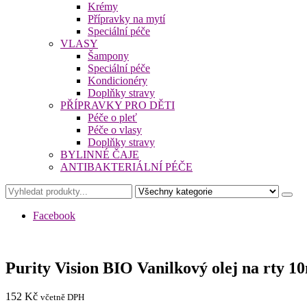
Krémy
Přípravky na mytí
Speciální péče
VLASY
Šampony
Speciální péče
Kondicionéry
Doplňky stravy
PŘÍPRAVKY PRO DĚTI
Péče o pleť
Péče o vlasy
Doplňky stravy
BYLINNÉ ČAJE
ANTIBAKTERIÁLNÍ PÉČE
Facebook
Purity Vision BIO Vanilkový olej na rty 1
152
Kč
včetně DPH