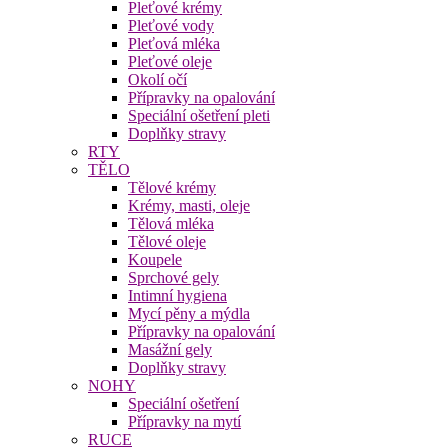
Pleťové krémy
Pleťové vody
Pleťová mléka
Pleťové oleje
Okolí očí
Přípravky na opalování
Speciální ošetření pleti
Doplňky stravy
RTY
TĚLO
Tělové krémy
Krémy, masti, oleje
Tělová mléka
Tělové oleje
Koupele
Sprchové gely
Intimní hygiena
Mycí pěny a mýdla
Přípravky na opalování
Masážní gely
Doplňky stravy
NOHY
Speciální ošetření
Přípravky na mytí
RUCE