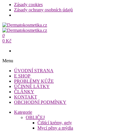
Zásady cookies
Zásady ochrany osobních údajů
Přeskočit
na
Dermatokosmetika.cz
obsah
0
Dermatokosmetika.cz
0 Kč
Menu
ÚVODNÍ STRANA
E SHOP
PROBLÉMY KŮŽE
ÚČINNÉ LÁTKY
ČLÁNKY
KONTAKT
OBCHODNÍ PODMÍNKY
Kategorie
OBLIČEJ
Čištící krémy, gely
Mycí pěny a mýdla