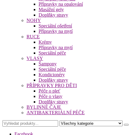
Přípravky na opalování
Masážní gely
Doplňky stravy
NOHY
Speciální ošetření
Přípravky na mytí
RUCE
Krémy
Přípravky na mytí
Speciální péče
VLASY
Šampony
Speciální péče
Kondicionéry
Doplňky stravy
PŘÍPRAVKY PRO DĚTI
Péče o pleť
Péče o vlasy
Doplňky stravy
BYLINNÉ ČAJE
ANTIBAKTERIÁLNÍ PÉČE
Facebook