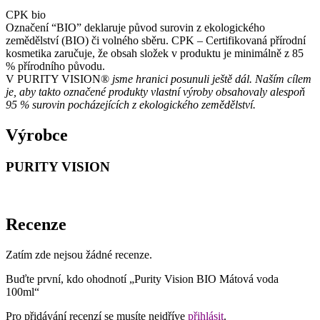
CPK bio
Označení “BIO” deklaruje původ surovin z ekologického
zemědělství (BIO) či volného sběru. CPK – Certifikovaná přírodní
kosmetika zaručuje, že obsah složek v produktu je minimálně z 85
% přírodního původu.
V PURITY VISION®
jsme hranici posunuli ještě dál. Naším cílem
je, aby takto označené produkty vlastní výroby obsahovaly alespoň
95 % surovin pocházejících z ekologického zemědělství.
Výrobce
PURITY VISION
Recenze
Zatím zde nejsou žádné recenze.
Buďte první, kdo ohodnotí „Purity Vision BIO Mátová voda
100ml“
Pro přidávání recenzí se musíte nejdříve
přihlásit
.