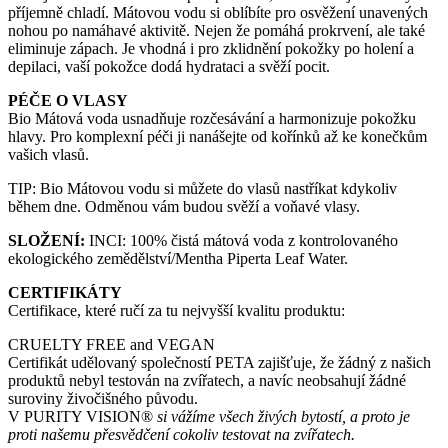
příjemně chladí. Mátovou vodu si oblíbíte pro osvěžení unavených
nohou po namáhavé aktivitě. Nejen že pomáhá prokrvení, ale také
eliminuje zápach. Je vhodná i pro zklidnění pokožky po holení a
depilaci, vaší pokožce dodá hydrataci a svěží pocit.
PÉČE O VLASY
Bio Mátová voda usnadňuje rozčesávání a harmonizuje pokožku
hlavy. Pro komplexní péči ji nanášejte od kořínků až ke konečkům
vašich vlasů.
TIP: Bio Mátovou vodu si můžete do vlasů nastříkat kdykoliv
během dne. Odměnou vám budou svěží a voňavé vlasy.
SLOŽENÍ:
INCI: 100% čistá mátová voda z kontrolovaného
ekologického zemědělství/Mentha Piperta Leaf Water.
CERTIFIKÁTY
Certifikace, které ručí za tu nejvyšší kvalitu produktu:
CRUELTY FREE and VEGAN
Certifikát udělovaný společností PETA zajišťuje, že žádný z našich
produktů nebyl testován na zvířatech, a navíc neobsahují žádné
suroviny živočišného původu.
V PURITY VISION®
si vážíme všech živých bytostí, a proto je
proti našemu přesvědčení cokoliv testovat na zvířatech.