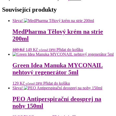
Související produkty
Sleva!
MedPharma Tělový krém na strie
200ml
Původní
Aktuální
169
Kč
149
Kč
Přidat do košíku
včetně DPH
cena
cena
byla:
je:
169 Kč.
149 Kč.
Green Idea Manuka MYCONAIL
nehtový regenerátor 5ml
129
Kč
Přidat do košíku
včetně DPH
Sleva!
PEO Antiperspirační deosprej na
nohy 150ml