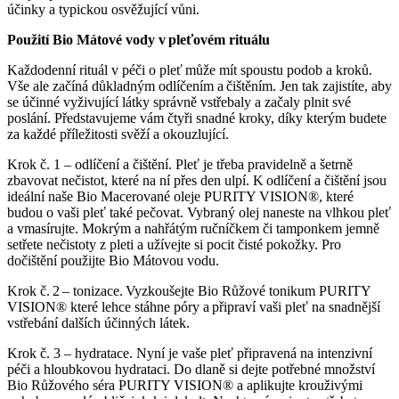
účinky a typickou osvěžující vůni.
Použití Bio Mátové vody v pleťovém rituálu
Každodenní rituál v péči o pleť může mít spoustu podob a kroků.
Vše ale začíná důkladným odlíčením a čištěním. Jen tak zajistíte, aby
se účinné vyživující látky správně vstřebaly a začaly plnit své
poslání. Představujeme vám čtyři snadné kroky, díky kterým budete
za každé příležitosti svěží a okouzlující.
Krok č. 1 – odlíčení a čištění. Pleť je třeba pravidelně a šetrně
zbavovat nečistot, které na ní přes den ulpí. K odlíčení a čištění jsou
ideální naše Bio Macerované oleje PURITY VISION®, které
budou o vaši pleť také pečovat. Vybraný olej naneste na vlhkou pleť
a vmasírujte. Mokrým a nahřátým ručníčkem či tamponkem jemně
setřete nečistoty z pleti a užívejte si pocit čisté pokožky. Pro
dočištění použijte Bio Mátovou vodu.
Krok č. 2 – tonizace. Vyzkoušejte Bio Růžové tonikum PURITY
VISION® které lehce stáhne póry a připraví vaši pleť na snadnější
vstřebání dalších účinných látek.
Krok č. 3 – hydratace. Nyní je vaše pleť připravená na intenzivní
péči a hloubkovou hydrataci. Do dlaně si dejte potřebné množství
Bio Růžového séra PURITY VISION® a aplikujte krouživými