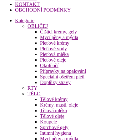
KONTAKT
OBCHODNÍ PODMÍNKY
Kategorie
OBLIČEJ
Čištící krémy, gely
Mycí pěny a mýdla
Pleťové krémy
Pleťové vody
Pleťová mléka
Pleťové oleje
Okolí očí
Přípravky na opalování
Speciální ošetření pleti
Doplňky stravy
RTY
TĚLO
Tělové krémy
Krémy, masti, oleje
Tělová mléka
Tělové oleje
Koupele
Sprchové gely
Intimní hygiena
Mycí pěny a mýdla