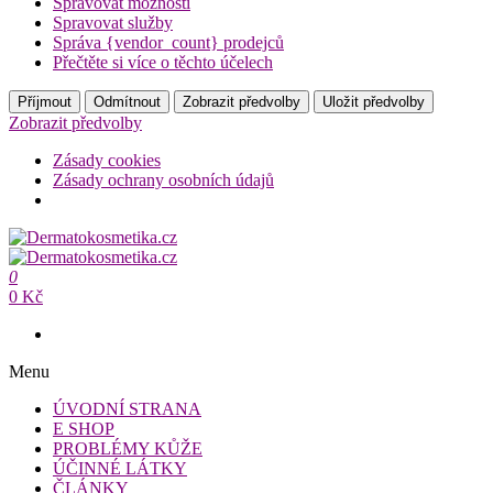
Spravovat možnosti
Spravovat služby
Správa {vendor_count} prodejců
Přečtěte si více o těchto účelech
Příjmout
Odmítnout
Zobrazit předvolby
Uložit předvolby
Zobrazit předvolby
Zásady cookies
Zásady ochrany osobních údajů
Přeskočit
na
Dermatokosmetika.cz
obsah
0
Dermatokosmetika.cz
0 Kč
Menu
ÚVODNÍ STRANA
E SHOP
PROBLÉMY KŮŽE
ÚČINNÉ LÁTKY
ČLÁNKY