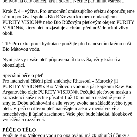
pohyby na celý obličej, krk i dekolt. Nechte pár minut vstřebat.
Krok č. 4 – výživa. Pro umocnění omlazujícího efektu doporučujeme
sérum používat spolu s Bio Růžovým krémem omlazujícím
PURITY VISION® nebo Bio Růžovým pleťovým olejem PURITY
VISION®, který pleť rozjasňuje a chrání před nežádoucími vlivy
okolí.
TIP: Pro extra porci hydratace použijte před nanesením krému naši
Bio Mátovou vodu.
Nyní jste vy i vaše pleť připravena jít do světa, vždy krásná a
okouzlující.
Speciální péče o pleť
Pro intenzivní čištění pleti smíchejte Rhassoul – Marocký jíl
PURITY VISION® s Bio Mátovou vodou a pár kapkami Raw Bio
Arganového oleje PURITY VISION®. Pečující pleťovou masku s
konzistencí kaše nechte působit 1 až 10 minut a následně jemně
smyjte. Dobu účinkování a sílu vrstvy zvolte na základě svého typu
pleti. V péči o citlivou pleť nanášejte masku v menší vrstvě a
nenechávejte ji úplně zaschnout. Vaše pleť bude hladká, hloubkově
vyčištěná a rozzářená.
PÉČE O TĚLO
Použijte Bio Mátovou vodu po opalování, má zklidňující účinky a