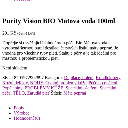
Purity Vision BIO Mátová voda 100ml
201
Kč
včetně DPH
Dopřejte si osvěžující blahodárnou péči. Bio Mátová voda je
vyrobená šetrnou parní destilací čerstvých lístků máty peprné. Je
vhodná pro všechny typy pleti. Stahuje póry a je tak ideální pro
mastnou a problematickou pleť.
Není skladem
SKU:
8595572902897
Kategorií:
Depilace, holení
,
Kondicionéry
,
Kožní defekty
,
NOHY
,
Ostatní problémy kůže
,
Péče po opálení
,
Popáleniny
,
PROBLÉMY KŮŽE
,
Speciální ošetření
,
Speciální
péče
,
TĚLO
,
Zarudlá pleť
Štítek:
Máta peprná
Popis
Výrobce
Hodnocení (0)