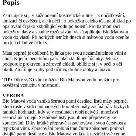
Popis
Zamilujete si ji v každodenní kosmetické rutině – k dočišťování,
tonizaci či osvěžení, ale k péči i o pokožku celého těla například po
opalování či jako zklidňující vodu po holení. Pro harmonizaci
pokožky hlavy a snadné rozčesávání vlasů aplikujte Bio Mátovou
vodu do vlasů. Při horkých letních dnech si mátovou vodu oceníte
pro její chladivé účinky.
Máta peprná je oblíbená bylinka pro svou nezaměnitelnou vůni a
chuť. K jejím benefitům patří také zklidňující účinky. Jelikož
podporuje prokrvení a zároveň chladí, oblíbíte si ji v péči o očí
okolí. Zmírňuje kruhy pod očima, drobné otoky a únavu.
TIP:
Díky svěží vůni můžete Bio Mátovou vodu použít i pro
osvěžení vzduchu v místnosti.
VÝROBA
Bio Mátová voda vzniká šetrnou parní destilací listů máty peprné,
která roste v srdci bulharských hor. Sběr máty začíná již v brzkých
ranních hodinách, kdy se v rostlinách tvoří největší množství
esenciálních olejů. Sesbírané listy jsou ihned přepraveny ke
zpracování. Díky krátké přepravě si zachovávají svou čerstvost a
typickou vůni. Zpracování probíhá tradičním způsobem pomocí
dvojité parní destilace a Bio Mátová voda tak neztrácí své cenné