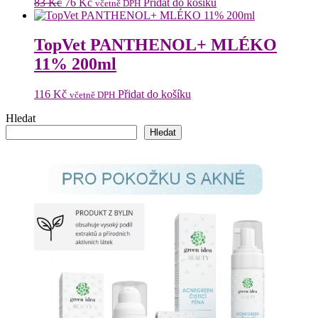
Původní
Aktuální
83
Kč
76
Kč
Přidat do košíku
včetně DPH
cena
cena
byla:
je:
83 Kč.
76 Kč.
TopVet PANTHENOL+ MLÉKO
11% 200ml
116
Kč
Přidat do košíku
včetně DPH
Hledat
Hledat