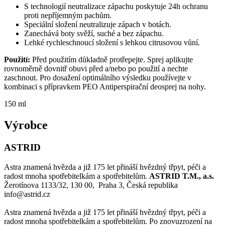
S technologií neutralizace zápachu poskytuje 24h ochranu
proti nepříjemným pachům.
Speciální složení neutralizuje zápach v botách.
Zanechává boty svěží, suché a bez zápachu.
Lehké rychleschnoucí složení s lehkou citrusovou vůní.
Použití:
Před použitím důkladně protřepejte. Sprej aplikujte
rovnoměrně dovnitř obuvi před a/nebo po použití a nechte
zaschnout. Pro dosažení optimálního výsledku používejte v
kombinaci s přípravkem PEO Antiperspirační deosprej na nohy.
150 ml
Výrobce
ASTRID
Astra znamená hvězda a již 175 let přináší hvězdný třpyt, péči a
radost mnoha spotřebitelkám a spotřebitelům.
ASTRID T.M., a.s.
Žerotínova 1133/32, 130 00, Praha 3, Česká republika
info@astrid.cz
Astra znamená hvězda a již 175 let přináší hvězdný třpyt, péči a
radost mnoha spotřebitelkám a spotřebitelům. Po znovuzrození na