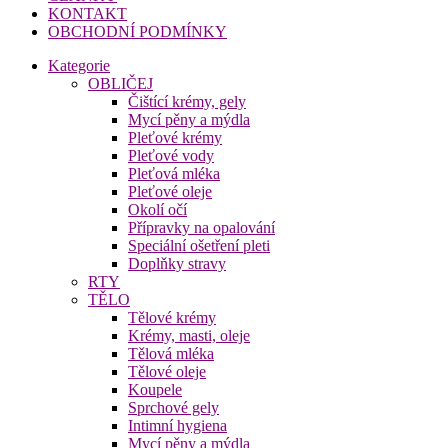
KONTAKT
OBCHODNÍ PODMÍNKY
Kategorie
OBLIČEJ
Čištící krémy, gely
Mycí pěny a mýdla
Pleťové krémy
Pleťové vody
Pleťová mléka
Pleťové oleje
Okolí očí
Přípravky na opalování
Speciální ošetření pleti
Doplňky stravy
RTY
TĚLO
Tělové krémy
Krémy, masti, oleje
Tělová mléka
Tělové oleje
Koupele
Sprchové gely
Intimní hygiena
Mycí pěny a mýdla