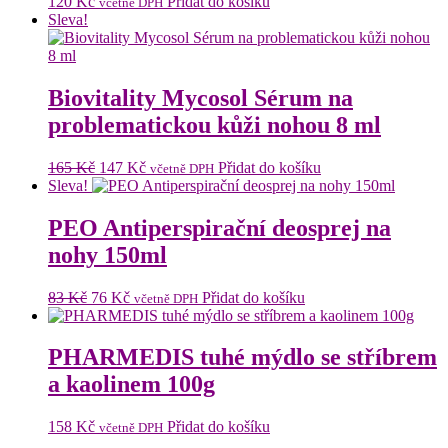
120
Kč
Přidat do košíku
včetně DPH
Sleva!
Biovitality Mycosol Sérum na
problematickou kůži nohou 8 ml
Původní
Aktuální
165
Kč
147
Kč
Přidat do košíku
včetně DPH
cena
cena
Sleva!
byla:
je:
165 Kč.
147 Kč.
PEO Antiperspirační deosprej na
nohy 150ml
Původní
Aktuální
83
Kč
76
Kč
Přidat do košíku
včetně DPH
cena
cena
byla:
je:
83 Kč.
76 Kč.
PHARMEDIS tuhé mýdlo se stříbrem
a kaolinem 100g
158
Kč
Přidat do košíku
včetně DPH