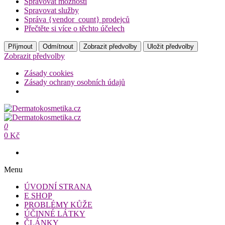
Spravovat možnosti
Spravovat služby
Správa {vendor_count} prodejců
Přečtěte si více o těchto účelech
Příjmout
Odmítnout
Zobrazit předvolby
Uložit předvolby
Zobrazit předvolby
Zásady cookies
Zásady ochrany osobních údajů
Přeskočit
na
Dermatokosmetika.cz
obsah
0
Dermatokosmetika.cz
0 Kč
Menu
ÚVODNÍ STRANA
E SHOP
PROBLÉMY KŮŽE
ÚČINNÉ LÁTKY
ČLÁNKY