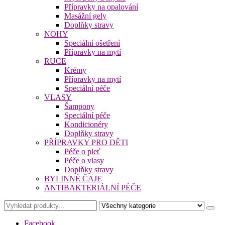
Přípravky na opalování
Masážní gely
Doplňky stravy
NOHY
Speciální ošetření
Přípravky na mytí
RUCE
Krémy
Přípravky na mytí
Speciální péče
VLASY
Šampony
Speciální péče
Kondicionéry
Doplňky stravy
PŘÍPRAVKY PRO DĚTI
Péče o pleť
Péče o vlasy
Doplňky stravy
BYLINNÉ ČAJE
ANTIBAKTERIÁLNÍ PÉČE
Facebook