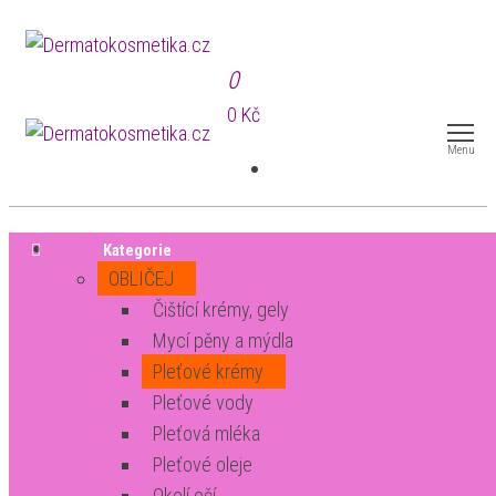
Přeskočit
Dermatokosmetika.cz
na
0
obsah
0 Kč
Dermatokosmetika.cz
Menu
Kategorie
OBLIČEJ
Čištící krémy, gely
Mycí pěny a mýdla
Pleťové krémy
Pleťové vody
Pleťová mléka
Pleťové oleje
Okolí očí