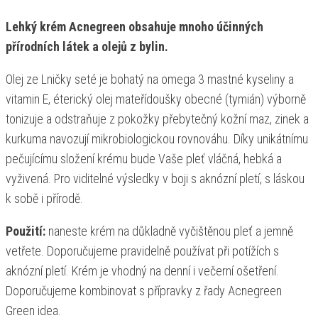
Lehký krém Acnegreen obsahuje mnoho účinných
přírodních látek a olejů z bylin.
Olej ze Lničky seté je bohatý na omega 3 mastné kyseliny a
vitamin E, éterický olej mateřídoušky obecné (tymián) výborně
tonizuje a odstraňuje z pokožky přebytečný kožní maz, zinek a
kurkuma navozují mikrobiologickou rovnováhu. Díky unikátnímu
pečujícímu složení krému bude Vaše pleť vláčná, hebká a
vyživená. Pro viditelné výsledky v boji s aknózní pletí, s láskou
k sobě i přírodě.
Použití:
naneste krém na důkladně vyčištěnou pleť a jemně
vetřete. Doporučujeme pravidelně používat při potížích s
aknózní pletí. Krém je vhodný na denní i večerní ošetření.
Doporučujeme kombinovat s přípravky z řady Acnegreen
Green idea.