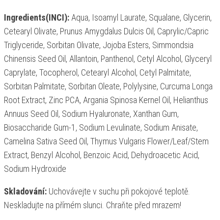
Ingredients(INCI):
Aqua, Isoamyl Laurate, Squalane, Glycerin,
Cetearyl Olivate, Prunus Amygdalus Dulcis Oil, Caprylic/Capric
Triglyceride, Sorbitan Olivate, Jojoba Esters, Simmondsia
Chinensis Seed Oil, Allantoin, Panthenol, Cetyl Alcohol, Glyceryl
Caprylate, Tocopherol, Cetearyl Alcohol, Cetyl Palmitate,
Sorbitan Palmitate, Sorbitan Oleate, Polylysine, Curcuma Longa
Root Extract, Zinc PCA, Argania Spinosa Kernel Oil, Helianthus
Annuus Seed Oil, Sodium Hyaluronate, Xanthan Gum,
Biosaccharide Gum-1, Sodium Levulinate, Sodium Anisate,
Camelina Sativa Seed Oil, Thymus Vulgaris Flower/Leaf/Stem
Extract, Benzyl Alcohol, Benzoic Acid, Dehydroacetic Acid,
Sodium Hydroxide
Skladování:
Uchovávejte v suchu při pokojové teplotě.
Neskladujte na přímém slunci. Chraňte před mrazem!