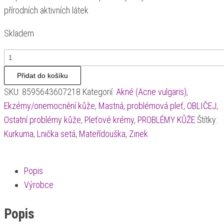
přírodních aktivních látek
Skladem
Green
Idea
Přidat do košíku
ACNEGREEN
SKU:
8595643607218
Kategorií:
Akné (Acne vulgaris)
,
lehký
Ekzémy/onemocnění kůže
,
Mastná, problémová pleť
,
OBLIČEJ
,
přírodní
Ostatní problémy kůže
,
Pleťové krémy
,
PROBLÉMY KŮŽE
Štítky:
krém
Kurkuma
,
Lnička setá
,
Mateřídouška
,
Zinek
množství
Popis
Výrobce
Popis