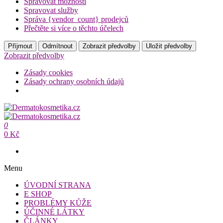
Spravovat možnosti
Spravovat služby
Správa {vendor_count} prodejců
Přečtěte si více o těchto účelech
Příjmout
Odmítnout
Zobrazit předvolby
Uložit předvolby
Zobrazit předvolby
Zásady cookies
Zásady ochrany osobních údajů
Přeskočit
na
Dermatokosmetika.cz
obsah
0
Dermatokosmetika.cz
0 Kč
Menu
ÚVODNÍ STRANA
E SHOP
PROBLÉMY KŮŽE
ÚČINNÉ LÁTKY
ČLÁNKY