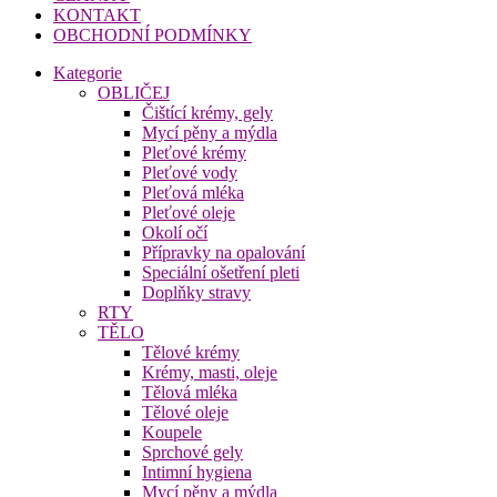
KONTAKT
OBCHODNÍ PODMÍNKY
Kategorie
OBLIČEJ
Čištící krémy, gely
Mycí pěny a mýdla
Pleťové krémy
Pleťové vody
Pleťová mléka
Pleťové oleje
Okolí očí
Přípravky na opalování
Speciální ošetření pleti
Doplňky stravy
RTY
TĚLO
Tělové krémy
Krémy, masti, oleje
Tělová mléka
Tělové oleje
Koupele
Sprchové gely
Intimní hygiena
Mycí pěny a mýdla