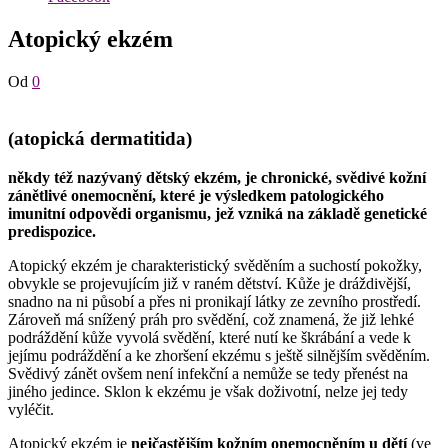
Atopický ekzém
Od
0
(atopická dermatitida)
někdy též nazývaný dětský ekzém, je chronické, svědivé kožní
zánětlivé onemocnění, které je výsledkem patologického
imunitní odpovědi organismu, jež vzniká na základě genetické
predispozice.
Atopický ekzém je charakteristický svěděním a suchostí pokožky,
obvykle se projevujícím již v raném dětství. Kůže je dráždivější,
snadno na ni působí a přes ni pronikají látky ze zevního prostředí.
Zároveň má snížený práh pro svědění, což znamená, že již lehké
podráždění kůže vyvolá svědění, které nutí ke škrábání a vede k
jejímu podráždění a ke zhoršení ekzému s ještě silnějším svěděním.
Svědivý zánět ovšem není infekční a nemůže se tedy přenést na
jiného jedince. Sklon k ekzému je však doživotní, nelze jej tedy
vyléčit.
Atopický ekzém je
nejčastějším kožním onemocněním u dětí
(ve