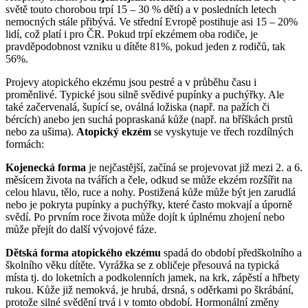
světě touto chorobou trpí 15 – 30 % dětí) a v posledních letech
nemocných stále přibývá. Ve střední Evropě postihuje asi 15 – 20%
lidí, což platí i pro ČR. Pokud trpí ekzémem oba rodiče, je
pravděpodobnost vzniku u dítěte 81%, pokud jeden z rodičů, tak
56%.
Projevy atopického ekzému jsou pestré a v průběhu času i
proměnlivé. Typické jsou silně svědivé pupínky a puchýřky. Ale
také začervenalá, šupící se, oválná ložiska (např. na pažích či
bércích) anebo jen suchá popraskaná kůže (např. na bříškách prstů
nebo za ušima).
Atopický ekzém
se vyskytuje ve třech rozdílných
formách:
Kojenecká forma
je nejčastější, začíná se projevovat již mezi 2. a 6.
měsícem života na tvářích a čele, odkud se může ekzém rozšířit na
celou hlavu, tělo, ruce a nohy. Postižená kůže může být jen zarudlá
nebo je pokryta pupínky a puchýřky, které často mokvají a úporně
svědí. Po prvním roce života může dojít k úplnému zhojení nebo
může přejít do další vývojové fáze.
Dětská forma
atopického ekzému
spadá do období předškolního a
školního věku dítěte. Vyrážka se z obličeje přesouvá na typická
místa tj. do loketních a podkolenních jamek, na krk, zápěstí a hřbety
rukou. Kůže již nemokvá, je hrubá, drsná, s oděrkami po škrábání,
protože silné svědění trvá i v tomto období. Hormonální změny