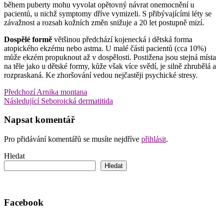
během puberty mohu vyvolat opětovný návrat onemocnění u
pacientů, u nichž symptomy dříve vymizeli. S přibývajícími léty se
závažnost a rozsah kožních změn snižuje a 20 let postupně mizí.
Dospělé formě
většinou předchází kojenecká i dětská forma
atopického ekzému nebo astma. U malé části pacientů (cca 10%)
může ekzém propuknout až v dospělosti. Postižena jsou stejná místa
na těle jako u dětské formy, kůže však více svědí, je silně zhrubělá a
rozpraskaná. Ke zhoršování vedou nejčastěji psychické stresy.
Navigace
Předchozí
Předchozí
Arnika montana
příspěvek
Následující
Následující
Seboroická dermatitida
pro
příspěvek
příspěvek
Napsat komentář
Pro přidávání komentářů se musíte nejdříve
přihlásit
.
Hledat
Hledat
Facebook