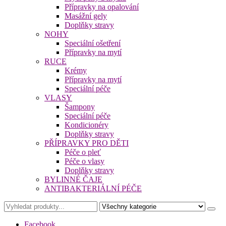
Přípravky na opalování
Masážní gely
Doplňky stravy
NOHY
Speciální ošetření
Přípravky na mytí
RUCE
Krémy
Přípravky na mytí
Speciální péče
VLASY
Šampony
Speciální péče
Kondicionéry
Doplňky stravy
PŘÍPRAVKY PRO DĚTI
Péče o pleť
Péče o vlasy
Doplňky stravy
BYLINNÉ ČAJE
ANTIBAKTERIÁLNÍ PÉČE
Facebook