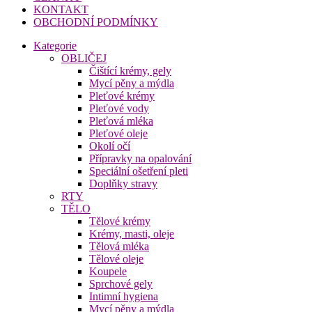
KONTAKT
OBCHODNÍ PODMÍNKY
Kategorie
OBLIČEJ
Čištící krémy, gely
Mycí pěny a mýdla
Pleťové krémy
Pleťové vody
Pleťová mléka
Pleťové oleje
Okolí očí
Přípravky na opalování
Speciální ošetření pleti
Doplňky stravy
RTY
TĚLO
Tělové krémy
Krémy, masti, oleje
Tělová mléka
Tělové oleje
Koupele
Sprchové gely
Intimní hygiena
Mycí pěny a mýdla