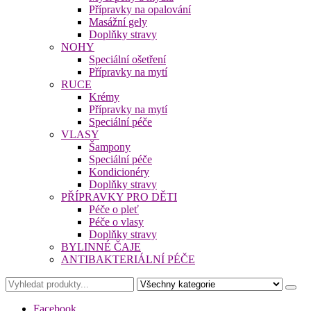
Přípravky na opalování
Masážní gely
Doplňky stravy
NOHY
Speciální ošetření
Přípravky na mytí
RUCE
Krémy
Přípravky na mytí
Speciální péče
VLASY
Šampony
Speciální péče
Kondicionéry
Doplňky stravy
PŘÍPRAVKY PRO DĚTI
Péče o pleť
Péče o vlasy
Doplňky stravy
BYLINNÉ ČAJE
ANTIBAKTERIÁLNÍ PÉČE
Facebook