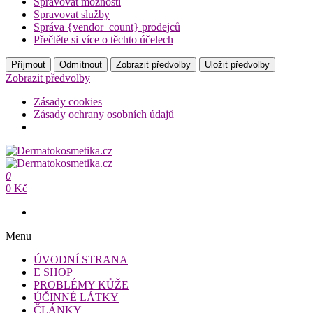
Spravovat možnosti
Spravovat služby
Správa {vendor_count} prodejců
Přečtěte si více o těchto účelech
Příjmout
Odmítnout
Zobrazit předvolby
Uložit předvolby
Zobrazit předvolby
Zásady cookies
Zásady ochrany osobních údajů
Přeskočit
na
Dermatokosmetika.cz
obsah
0
Dermatokosmetika.cz
0 Kč
Menu
ÚVODNÍ STRANA
E SHOP
PROBLÉMY KŮŽE
ÚČINNÉ LÁTKY
ČLÁNKY