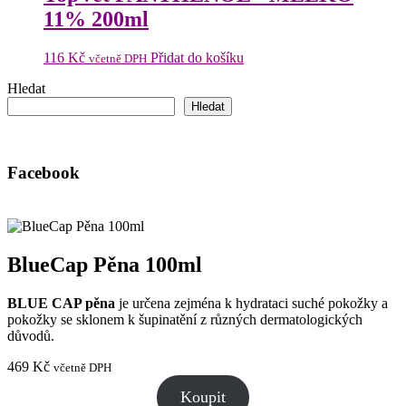
11% 200ml
116
Kč
Přidat do košíku
včetně DPH
Hledat
Hledat
Facebook
BlueCap Pěna 100ml
BLUE CAP pěna
je určena zejména k hydrataci suché pokožky a
pokožky se sklonem k šupinatění z různých dermatologických
důvodů.
469
Kč
včetně DPH
Koupit