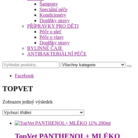
Šampony
Speciální péče
Kondicionéry
Doplňky stravy
PŘÍPRAVKY PRO DĚTI
Péče o pleť
Péče o vlasy
Doplňky stravy
BYLINNÉ ČAJE
ANTIBAKTERIÁLNÍ PÉČE
Facebook
TOPVET
Zobrazen jediný výsledek
TopVet PANTHENOL+ MLÉKO