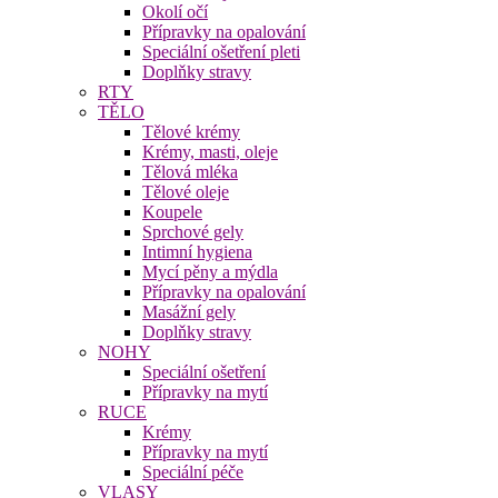
Okolí očí
Přípravky na opalování
Speciální ošetření pleti
Doplňky stravy
RTY
TĚLO
Tělové krémy
Krémy, masti, oleje
Tělová mléka
Tělové oleje
Koupele
Sprchové gely
Intimní hygiena
Mycí pěny a mýdla
Přípravky na opalování
Masážní gely
Doplňky stravy
NOHY
Speciální ošetření
Přípravky na mytí
RUCE
Krémy
Přípravky na mytí
Speciální péče
VLASY