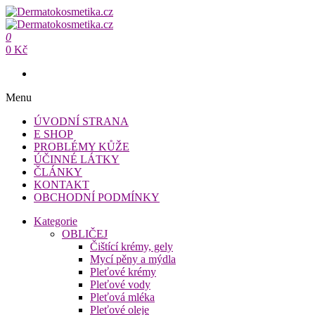
Přeskočit
na
Dermatokosmetika.cz
obsah
0
Dermatokosmetika.cz
0 Kč
Menu
ÚVODNÍ STRANA
E SHOP
PROBLÉMY KŮŽE
ÚČINNÉ LÁTKY
ČLÁNKY
KONTAKT
OBCHODNÍ PODMÍNKY
Kategorie
OBLIČEJ
Čištící krémy, gely
Mycí pěny a mýdla
Pleťové krémy
Pleťové vody
Pleťová mléka
Pleťové oleje