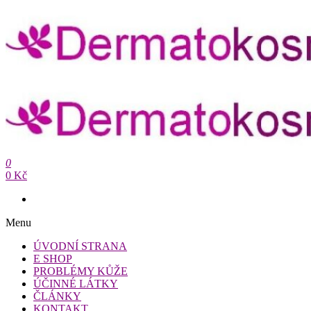
Přeskočit
na
obsah
Dermatokosmetika.cz
0
Dermatokosmetika.cz
0 Kč
Menu
ÚVODNÍ STRANA
E SHOP
PROBLÉMY KŮŽE
ÚČINNÉ LÁTKY
ČLÁNKY
KONTAKT