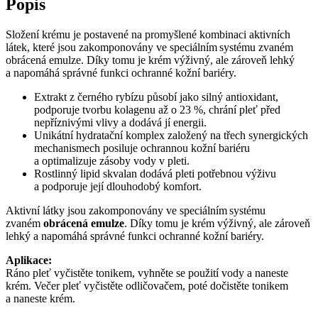
Popis
Složení krému je postavené na promyšlené kombinaci aktivních
látek, které jsou zakomponovány ve speciálním systému zvaném
obrácená emulze. Díky tomu je krém výživný, ale zároveň lehký
a napomáhá správné funkci ochranné kožní bariéry.
Extrakt z černého rybízu působí jako silný antioxidant,
podporuje tvorbu kolagenu až o 23 %, chrání pleť před
nepříznivými vlivy a dodává jí energii.
Unikátní hydratační komplex založený na třech synergických
mechanismech posiluje ochrannou kožní bariéru
a optimalizuje zásoby vody v pleti.
Rostlinný lipid skvalan dodává pleti potřebnou výživu
a podporuje její dlouhodobý komfort.
Aktivní látky jsou zakomponovány ve speciálním systému
zvaném
obrácená emulze
. Díky tomu je krém výživný, ale zároveň
lehký a napomáhá správné funkci ochranné kožní bariéry.
Aplikace:
Ráno pleť vyčistěte tonikem, vyhněte se použití vody a naneste
krém. Večer pleť vyčistěte odličovačem, poté dočistěte tonikem
a naneste krém.