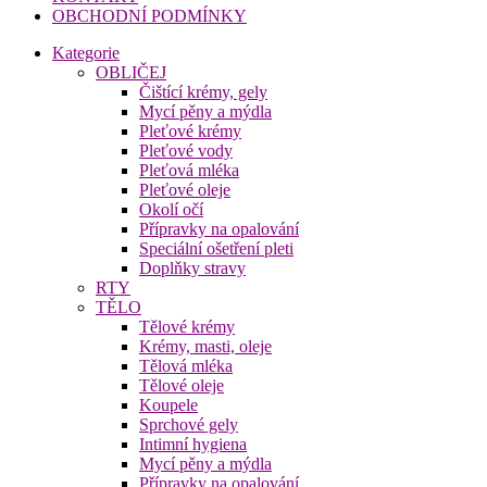
OBCHODNÍ PODMÍNKY
Kategorie
OBLIČEJ
Čištící krémy, gely
Mycí pěny a mýdla
Pleťové krémy
Pleťové vody
Pleťová mléka
Pleťové oleje
Okolí očí
Přípravky na opalování
Speciální ošetření pleti
Doplňky stravy
RTY
TĚLO
Tělové krémy
Krémy, masti, oleje
Tělová mléka
Tělové oleje
Koupele
Sprchové gely
Intimní hygiena
Mycí pěny a mýdla
Přípravky na opalování