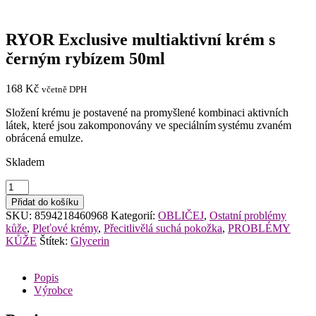
RYOR Exclusive multiaktivní krém s
černým rybízem 50ml
168
Kč
včetně DPH
Složení krému je postavené na promyšlené kombinaci aktivních
látek, které jsou zakomponovány ve speciálním systému zvaném
obrácená emulze.
Skladem
RYOR
Exclusive
Přidat do košíku
multiaktivní
SKU:
8594218460968
Kategorií:
OBLIČEJ
,
Ostatní problémy
krém
kůže
,
Pleťové krémy
,
Přecitlivělá suchá pokožka
,
PROBLÉMY
s
KŮŽE
Štítek:
Glycerin
černým
rybízem
50ml
Popis
množství
Výrobce