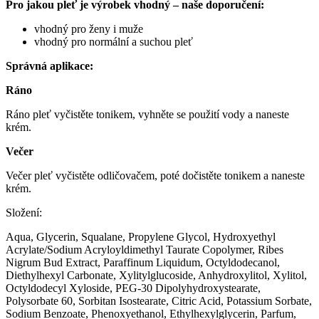
Pro jakou pleť je výrobek vhodný – naše doporučení:
vhodný pro ženy i muže
vhodný pro normální a suchou pleť
Správná aplikace:
Ráno
Ráno pleť vyčistěte tonikem, vyhněte se použití vody a naneste
krém.
Večer
Večer pleť vyčistěte odličovačem, poté dočistěte tonikem a naneste
krém.
Složení:
Aqua, Glycerin, Squalane, Propylene Glycol, Hydroxyethyl
Acrylate/Sodium Acryloyldimethyl Taurate Copolymer, Ribes
Nigrum Bud Extract, Paraffinum Liquidum, Octyldodecanol,
Diethylhexyl Carbonate, Xylitylglucoside, Anhydroxylitol, Xylitol,
Octyldodecyl Xyloside, PEG-30 Dipolyhydroxystearate,
Polysorbate 60, Sorbitan Isostearate, Citric Acid, Potassium Sorbate,
Sodium Benzoate, Phenoxyethanol, Ethylhexylglycerin, Parfum,