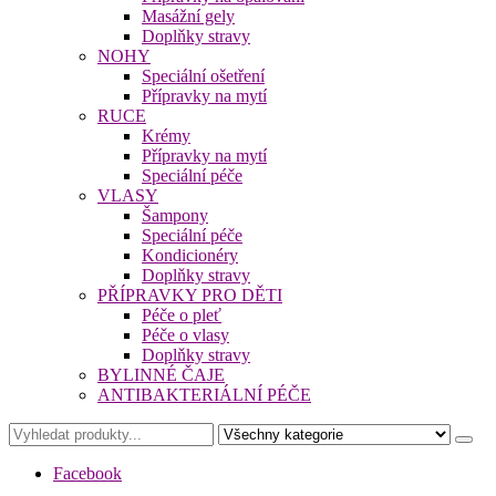
Masážní gely
Doplňky stravy
NOHY
Speciální ošetření
Přípravky na mytí
RUCE
Krémy
Přípravky na mytí
Speciální péče
VLASY
Šampony
Speciální péče
Kondicionéry
Doplňky stravy
PŘÍPRAVKY PRO DĚTI
Péče o pleť
Péče o vlasy
Doplňky stravy
BYLINNÉ ČAJE
ANTIBAKTERIÁLNÍ PÉČE
Facebook