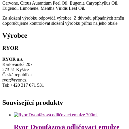
Carvone, Citrus Aurantium Peel Oil, Eugenia Caryophyllus Oil,
Eugenol, Limonene, Mentha Viridis Leaf Oil.
Za složení výrobku odpovídá výrobce. Z důvodu případných změn
doporučujeme kontrolovat složení výrobku přímo na jeho obale.
Výrobce
RYOR
RYOR a.s.
Karlovarská 207
273 51 Kyšice
Česká republika
ryor@ryor.cz
Tel: +420 317 071 531
Související produkty
Ryor Dvoufázová odličovací emulze