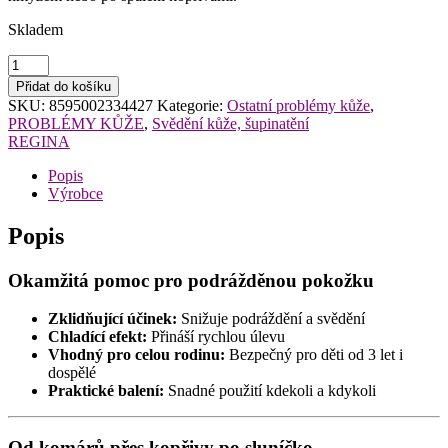
Skladem
Regina
Zklidňující
Přidat do košíku
gel
SKU:
8595002334427
Kategorie:
Ostatní problémy kůže
,
po
PROBLÉMY KŮŽE
,
Svědění kůže, šupinatění
štípnutí
REGINA
hmyzem
27ml
Popis
množství
Výrobce
Popis
Okamžitá pomoc pro podrážděnou pokožku
Zklidňující účinek:
Snižuje podráždění a svědění
Chladící efekt:
Přináší rychlou úlevu
Vhodný pro celou rodinu:
Bezpečný pro děti od 3 let i
dospělé
Praktické balení:
Snadné použití kdekoli a kdykoli
Od komárů přes kopřivy po sluníčko