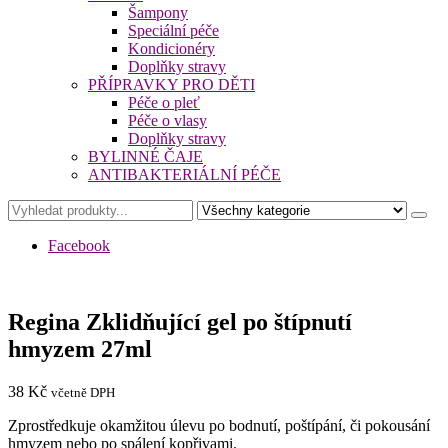
Šampony
Speciální péče
Kondicionéry
Doplňky stravy
PŘÍPRAVKY PRO DĚTI
Péče o pleť
Péče o vlasy
Doplňky stravy
BYLINNÉ ČAJE
ANTIBAKTERIÁLNÍ PÉČE
Facebook
Regina Zklidňující gel po štípnutí
hmyzem 27ml
38
Kč
včetně DPH
Zprostředkuje okamžitou úlevu po bodnutí, poštípání, či pokousání
hmyzem nebo po spálení kopřivami.