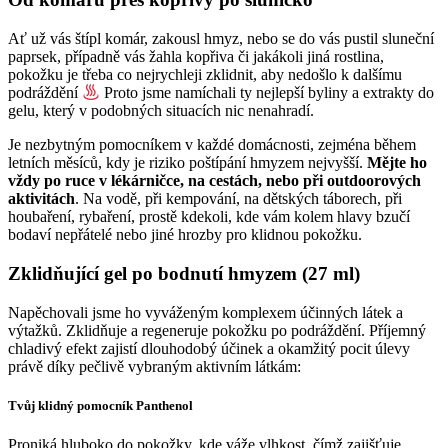
Ať už vás štípl komár, zakousl hmyz, nebo se do vás pustil sluneční
paprsek, případně vás žahla kopřiva či jakákoli jiná rostlina,
pokožku je třeba co nejrychleji zklidnit, aby nedošlo k dalšímu
podráždění
Proto jsme namíchali ty nejlepší byliny a extrakty do
gelu, který v podobných situacích nic nenahradí.
Je nezbytným pomocníkem v každé domácnosti, zejména během
letních měsíců, kdy je riziko poštípání hmyzem nejvyšší.
Mějte ho
vždy po ruce v lékárničce, na cestách, nebo při outdoorových
aktivitách
. Na vodě, při kempování, na dětských táborech, při
houbaření, rybaření, prostě kdekoli, kde vám kolem hlavy bzučí
bodaví nepřátelé nebo jiné hrozby pro klidnou pokožku.
Zklidňující gel po bodnutí hmyzem (27 ml)
Napěchovali jsme ho vyváženým komplexem účinných látek a
výtažků. Zklidňuje a regeneruje pokožku po podráždění. Příjemný
chladivý efekt zajistí dlouhodobý účinek a okamžitý pocit úlevy
právě díky pečlivě vybraným aktivním látkám:
Tvůj klidný pomocník Panthenol
Proniká hluboko do pokožky, kde váže vlhkost, čímž zajišťuje