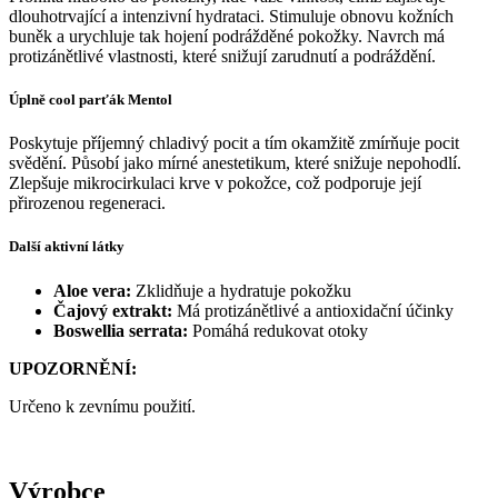
dlouhotrvající a intenzivní hydrataci. Stimuluje obnovu kožních
buněk a urychluje tak hojení podrážděné pokožky. Navrch má
protizánětlivé vlastnosti, které snižují zarudnutí a podráždění.
Úplně cool parťák Mentol
Poskytuje příjemný chladivý pocit a tím okamžitě zmírňuje pocit
svědění. Působí jako mírné anestetikum, které snižuje nepohodlí.
Zlepšuje mikrocirkulaci krve v pokožce, což podporuje její
přirozenou regeneraci.
Další aktivní látky
Aloe vera:
Zklidňuje a hydratuje pokožku
Čajový extrakt:
Má protizánětlivé a antioxidační účinky
Boswellia serrata:
Pomáhá redukovat otoky
UPOZORNĚNÍ:
Určeno k zevnímu použití.
Výrobce