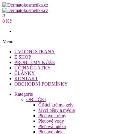
Přeskočit
na
Dermatokosmetika.cz
obsah
0
Dermatokosmetika.cz
0 Kč
Menu
ÚVODNÍ STRANA
E SHOP
PROBLÉMY KŮŽE
ÚČINNÉ LÁTKY
ČLÁNKY
KONTAKT
OBCHODNÍ PODMÍNKY
Kategorie
OBLIČEJ
Čištící krémy, gely
Mycí pěny a mýdla
Pleťové krémy
Pleťové vody
Pleťová mléka
Pleťové oleje