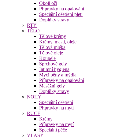
Okolí očí
Přípravky na opalování
Speciální ošetření pleti
Doplňky stravy
RTY
TĚLO
Tělové krémy
Krémy, masti, oleje
Tělová mléka
Tělové oleje
Koupele
Sprchové gely
Intimní hygiena
Mycí pěny a mýdla
Přípravky na opalování
Masážní gely
Doplňky stravy
NOHY
Speciální ošetření
Přípravky na mytí
RUCE
Krémy
Přípravky na mytí
Speciální péče
VLASY