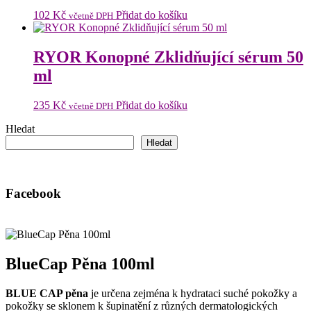
102
Kč
Přidat do košíku
včetně DPH
RYOR Konopné Zklidňující sérum 50
ml
235
Kč
Přidat do košíku
včetně DPH
Hledat
Hledat
Facebook
BlueCap Pěna 100ml
BLUE CAP pěna
je určena zejména k hydrataci suché pokožky a
pokožky se sklonem k šupinatění z různých dermatologických