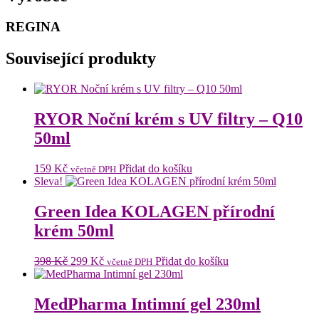
REGINA
Související produkty
RYOR Noční krém s UV filtry – Q10
50ml
159
Kč
Přidat do košíku
včetně DPH
Sleva!
Green Idea KOLAGEN přírodní
krém 50ml
Původní
Aktuální
398
Kč
299
Kč
Přidat do košíku
včetně DPH
cena
cena
byla:
je:
398 Kč.
299 Kč.
MedPharma Intimní gel 230ml