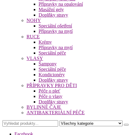
Přípravky na opalování
Masážní gely
Doplňky stravy
NOHY
Speciální ošetření
Přípravky na mytí
RUCE
Krémy
Přípravky na mytí
Speciální péče
VLASY
Šampony
Speciální péče
Kondicionéry
Doplňky stravy
PŘÍPRAVKY PRO DĚTI
Péče o pleť
Péče o vlasy
Doplňky stravy
BYLINNÉ ČAJE
ANTIBAKTERIÁLNÍ PÉČE
Facebook