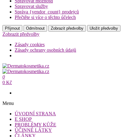
Spravovat možnosti
Spravovat služby
Správa {vendor_count} prodejců
Přečtěte si více o těchto účelech
Příjmout
Odmítnout
Zobrazit předvolby
Uložit předvolby
Zobrazit předvolby
Zásady cookies
Zásady ochrany osobních údajů
Přeskočit
na
Dermatokosmetika.cz
obsah
0
Dermatokosmetika.cz
0 Kč
Menu
ÚVODNÍ STRANA
E SHOP
PROBLÉMY KŮŽE
ÚČINNÉ LÁTKY
ČLÁNKY