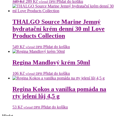
Původní
Aktuální
349
Kč
289
Kč
Přidat do košíku
včetně DPH
cena
cena
byla:
je:
349 Kč.
289 Kč.
THALGO Source Marine Jemný
hydratační krém denní 30 ml Love
Products Collection
549
Kč
Přidat do košíku
včetně DPH
Regina Mandlový krém 50ml
106
Kč
Přidat do košíku
včetně DPH
Regina Kokos a vanilka pomáda na
rty jelení lůj 4,5 g
53
Kč
Přidat do košíku
včetně DPH
Hledat