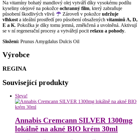
Na vitamíny bohatý mandlový olej vytváří díky vysokému podílu
kyseliny olejové na pokožce
ochranný film
, který zabraňuje
působení škodlivých vlivů
Zároveň v pokožce
udržuje
vlhkost
a ideální prostředí pro působení obsažených
vitamínů A, D,
E a K
. Pokožka je díky tomu jemná, změkčená a uvolněná. Aktivují
se v ní regenerační procesy a vytvářejí pocit
relaxu a pohody
.
Složení:
Prunus Amygdalus Dulcis Oil
Výrobce
REGINA
Související produkty
Sleva!
Annabis Cremcann SILVER 1300mg
lokálně na akné BIO krém 30ml