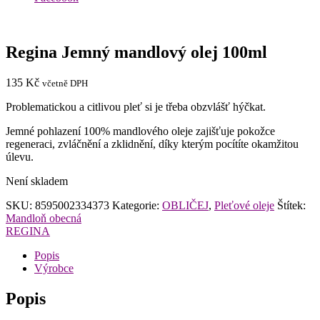
Regina Jemný mandlový olej 100ml
135
Kč
včetně DPH
Problematickou a citlivou pleť si je třeba obzvlášť hýčkat.
Jemné pohlazení 100% mandlového oleje zajišťuje pokožce
regeneraci, zvláčnění a zklidnění, díky kterým pocítíte okamžitou
úlevu.
Není skladem
SKU:
8595002334373
Kategorie:
OBLIČEJ
,
Pleťové oleje
Štítek:
Mandloň obecná
REGINA
Popis
Výrobce
Popis