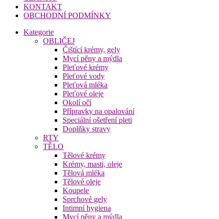
KONTAKT
OBCHODNÍ PODMÍNKY
Kategorie
OBLIČEJ
Čištící krémy, gely
Mycí pěny a mýdla
Pleťové krémy
Pleťové vody
Pleťová mléka
Pleťové oleje
Okolí očí
Přípravky na opalování
Speciální ošetření pleti
Doplňky stravy
RTY
TĚLO
Tělové krémy
Krémy, masti, oleje
Tělová mléka
Tělové oleje
Koupele
Sprchové gely
Intimní hygiena
Mycí pěny a mýdla