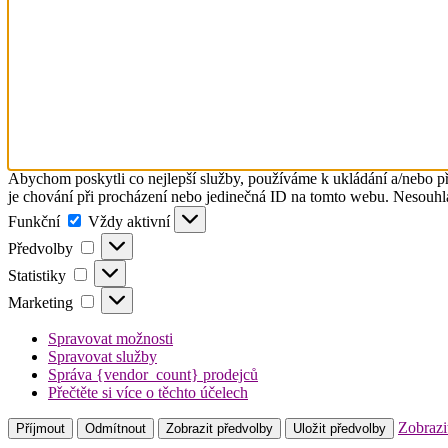
Abychom poskytli co nejlepší služby, používáme k ukládání a/nebo př
je chování při procházení nebo jedinečná ID na tomto webu. Nesouhlas
Funkční
Funkční
Vždy aktivní
Předvolby
Předvolby
Statistiky
Statistiky
Marketing
Marketing
Spravovat možnosti
Spravovat služby
Správa {vendor_count} prodejců
Přečtěte si více o těchto účelech
Zobrazi
Příjmout
Odmítnout
Zobrazit předvolby
Uložit předvolby