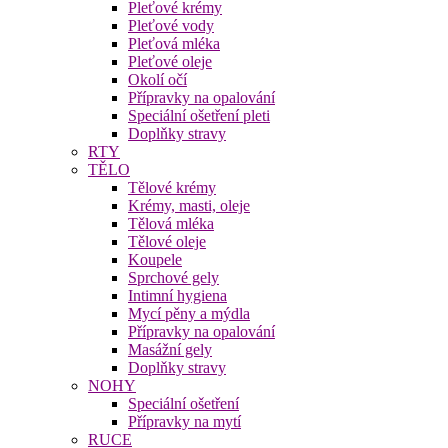
Pleťové krémy
Pleťové vody
Pleťová mléka
Pleťové oleje
Okolí očí
Přípravky na opalování
Speciální ošetření pleti
Doplňky stravy
RTY
TĚLO
Tělové krémy
Krémy, masti, oleje
Tělová mléka
Tělové oleje
Koupele
Sprchové gely
Intimní hygiena
Mycí pěny a mýdla
Přípravky na opalování
Masážní gely
Doplňky stravy
NOHY
Speciální ošetření
Přípravky na mytí
RUCE