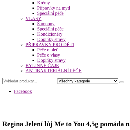
Krémy
Přípravky na mytí
Speciální péče
VLASY
Šampony
Speciální péče
Kondicionéry
Doplňky stravy
PŘÍPRAVKY PRO DĚTI
Péče o pleť
Péče o vlasy
Doplňky stravy
BYLINNÉ ČAJE
ANTIBAKTERIÁLNÍ PÉČE
Facebook
Regina Jelení lůj Me to You 4,5g pomáda 