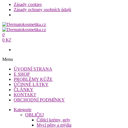
Zásady cookies
Zásady ochrany osobních údajů
Přeskočit
na
Dermatokosmetika.cz
obsah
0
Dermatokosmetika.cz
0 Kč
Menu
ÚVODNÍ STRANA
E SHOP
PROBLÉMY KŮŽE
ÚČINNÉ LÁTKY
ČLÁNKY
KONTAKT
OBCHODNÍ PODMÍNKY
Kategorie
OBLIČEJ
Čištící krémy, gely
Mycí pěny a mýdla