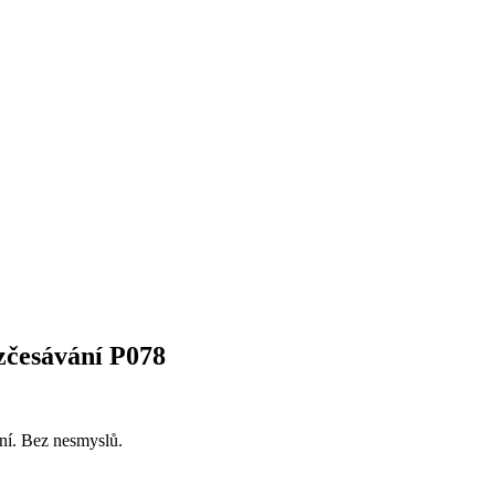
zčesávání P078
ní. Bez nesmyslů.