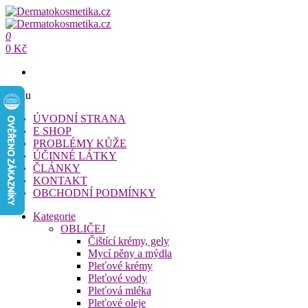
Přeskočit
na
Dermatokosmetika.cz
obsah
0
Dermatokosmetika.cz
0 Kč
Menu
ÚVODNÍ STRANA
E SHOP
PROBLÉMY KŮŽE
ÚČINNÉ LÁTKY
ČLÁNKY
KONTAKT
OBCHODNÍ PODMÍNKY
Kategorie
OBLIČEJ
Čištící krémy, gely
Mycí pěny a mýdla
Pleťové krémy
Pleťové vody
Pleťová mléka
Pleťové oleje