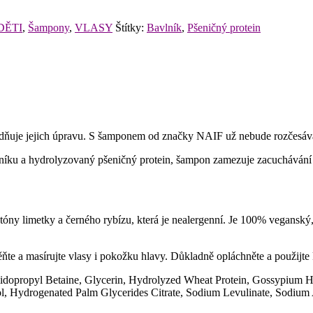
DĚTI
,
Šampony
,
VLASY
Štítky:
Bavlník
,
Pšeničný protein
snadňuje jejich úpravu. S šamponem od značky NAIF už nebude rozčesává
lníku a hydrolyzovaný pšeničný protein, šampon zamezuje zacuchávání 
óny limetky a černého rybízu, která je nealergenní. Je 100% veganský
e a masírujte vlasy i pokožku hlavy. Důkladně opláchněte a použijte 
opropyl Betaine, Glycerin, Hydrolyzed Wheat Protein, Gossypium Hirs
, Hydrogenated Palm Glycerides Citrate, Sodium Levulinate, Sodium A