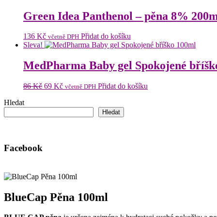
Green Idea Panthenol – pěna 8% 200m
136
Kč
Přidat do košíku
včetně DPH
Sleva!
MedPharma Baby gel Spokojené bříšk
Původní
Aktuální
86
Kč
69
Kč
Přidat do košíku
včetně DPH
cena
cena
Hledat
byla:
je:
86 Kč.
69 Kč.
Hledat
Facebook
BlueCap Pěna 100ml