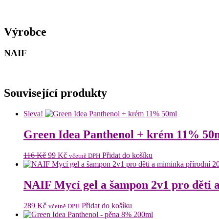
Výrobce
NAIF
Související produkty
Sleva!
Green Idea Panthenol + krém 11% 50
Původní
Aktuální
116
Kč
99
Kč
Přidat do košíku
včetně DPH
cena
cena
byla:
je:
116 Kč.
99 Kč.
NAIF Mycí gel a šampon 2v1 pro děti 
289
Kč
Přidat do košíku
včetně DPH