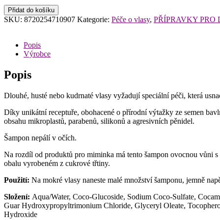
NAIF
Přidat do košíku
Dětský
SKU:
8720254710907
Kategorie:
Péče o vlasy
,
PŘÍPRAVKY PRO 
šampon
200ml
pro
Popis
snadné
Výrobce
rozčesávání
P078
Popis
množství
Dlouhé, husté nebo kudrnaté vlasy vyžadují speciální péči, která u
Díky unikátní receptuře, obohacené o přírodní výtažky ze semen bav
obsahu mikroplastů, parabenů, silikonů a agresivních pěnidel.
Šampon nepálí v očích.
Na rozdíl od produktů pro miminka má tento šampon ovocnou vůni s t
obalu vyrobeném z cukrové třtiny.
Použití:
Na mokré vlasy naneste malé množství šamponu, jemně napěňt
Složení:
Aqua/Water, Coco-Glucoside, Sodium Coco-Sulfate, Cocamid
Guar Hydroxypropyltrimonium Chloride, Glyceryl Oleate, Tocopherol
Hydroxide