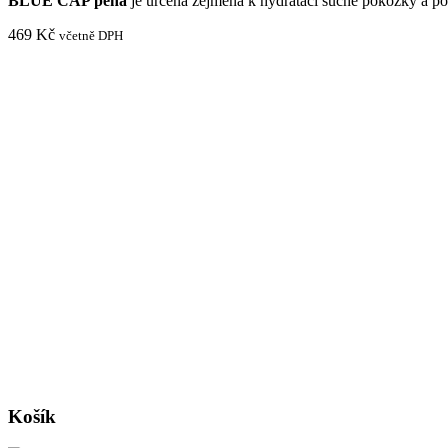
BLUE CAP pěna
je určena zejména k hydrataci suché pokožky a p
469
Kč
včetně DPH
Košík