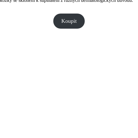
okožky se sklonem k šupinatění z různých dermatologických důvodů.
Koupit