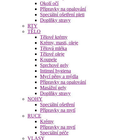
Okolí očí
Přípravky na opalování
Speciální ošetření pleti
Doplňky stravy
RTY
TĚLO
Tělové krémy
Krémy, masti, oleje
Tělová mléka
Tělové oleje
Koupele
Sprchové gely
Intimní hygiena
Mycí pěny a mýdla
Přípravky na opalování
Masážní gely
Doplňky stravy
NOHY
Speciální ošetření
Přípravky na mytí
RUCE
Krémy
Přípravky na mytí
Speciální péče
VLASY