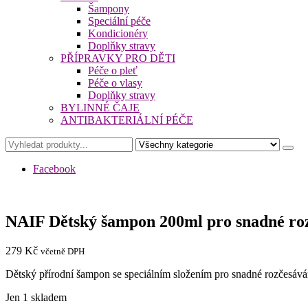
Šampony
Speciální péče
Kondicionéry
Doplňky stravy
PŘÍPRAVKY PRO DĚTI
Péče o pleť
Péče o vlasy
Doplňky stravy
BYLINNÉ ČAJE
ANTIBAKTERIÁLNÍ PÉČE
Facebook
NAIF Dětský šampon 200ml pro snadné ro
279
Kč
včetně DPH
Dětský přírodní šampon se speciálním složením pro snadné rozčesává
Jen 1 skladem