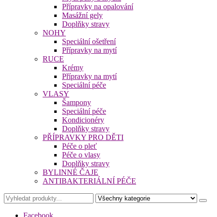
Přípravky na opalování
Masážní gely
Doplňky stravy
NOHY
Speciální ošetření
Přípravky na mytí
RUCE
Krémy
Přípravky na mytí
Speciální péče
VLASY
Šampony
Speciální péče
Kondicionéry
Doplňky stravy
PŘÍPRAVKY PRO DĚTI
Péče o pleť
Péče o vlasy
Doplňky stravy
BYLINNÉ ČAJE
ANTIBAKTERIÁLNÍ PÉČE
Facebook