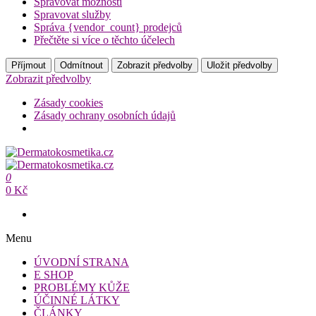
Spravovat možnosti
Spravovat služby
Správa {vendor_count} prodejců
Přečtěte si více o těchto účelech
Příjmout
Odmítnout
Zobrazit předvolby
Uložit předvolby
Zobrazit předvolby
Zásady cookies
Zásady ochrany osobních údajů
Přeskočit
na
Dermatokosmetika.cz
obsah
0
Dermatokosmetika.cz
0 Kč
Menu
ÚVODNÍ STRANA
E SHOP
PROBLÉMY KŮŽE
ÚČINNÉ LÁTKY
ČLÁNKY