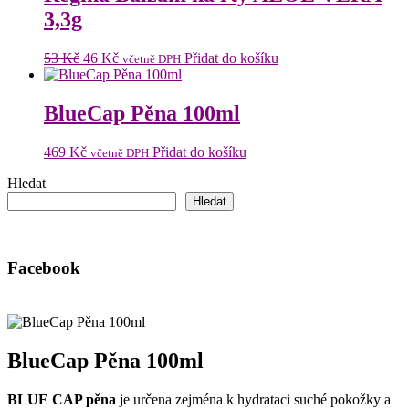
3,3g
Původní
Aktuální
53
Kč
46
Kč
Přidat do košíku
včetně DPH
cena
cena
byla:
je:
53 Kč.
46 Kč.
BlueCap Pěna 100ml
469
Kč
Přidat do košíku
včetně DPH
Hledat
Hledat
Facebook
BlueCap Pěna 100ml
BLUE CAP pěna
je určena zejména k hydrataci suché pokožky a