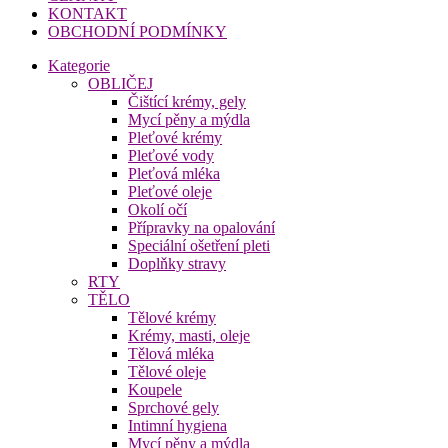
KONTAKT
OBCHODNÍ PODMÍNKY
Kategorie
OBLIČEJ
Čištící krémy, gely
Mycí pěny a mýdla
Pleťové krémy
Pleťové vody
Pleťová mléka
Pleťové oleje
Okolí očí
Přípravky na opalování
Speciální ošetření pleti
Doplňky stravy
RTY
TĚLO
Tělové krémy
Krémy, masti, oleje
Tělová mléka
Tělové oleje
Koupele
Sprchové gely
Intimní hygiena
Mycí pěny a mýdla