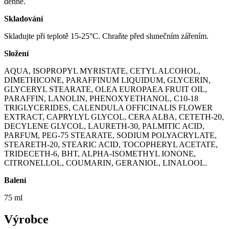
denně.
Skladování
Skladujte při teplotě 15-25°C. Chraňte před slunečním zářením.
Složení
AQUA, ISOPROPYL MYRISTATE, CETYL ALCOHOL,
DIMETHICONE, PARAFFINUM LIQUIDUM, GLYCERIN,
GLYCERYL STEARATE, OLEA EUROPAEA FRUIT OIL,
PARAFFIN, LANOLIN, PHENOXYETHANOL, C10-18
TRIGLYCERIDES, CALENDULA OFFICINALIS FLOWER
EXTRACT, CAPRYLYL GLYCOL, CERA ALBA, CETETH-20,
DECYLENE GLYCOL, LAURETH-30, PALMITIC ACID,
PARFUM, PEG-75 STEARATE, SODIUM POLYACRYLATE,
STEARETH-20, STEARIC ACID, TOCOPHERYL ACETATE,
TRIDECETH-6, BHT, ALPHA-ISOMETHYL IONONE,
CITRONELLOL, COUMARIN, GERANIOL, LINALOOL.
Balení
75 ml
Výrobce