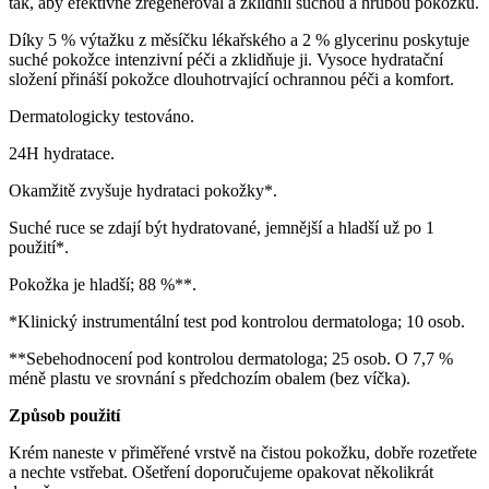
tak, aby efektivně zregeneroval a zklidnil suchou a hrubou pokožku.
Díky 5 % výtažku z měsíčku lékařského a 2 % glycerinu poskytuje
suché pokožce intenzivní péči a zklidňuje ji. Vysoce hydratační
složení přináší pokožce dlouhotrvající ochrannou péči a komfort.
Dermatologicky testováno.
24H hydratace.
Okamžitě zvyšuje hydrataci pokožky*.
Suché ruce se zdají být hydratované, jemnější a hladší už po 1
použití*.
Pokožka je hladší; 88 %**.
*Klinický instrumentální test pod kontrolou dermatologa; 10 osob.
**Sebehodnocení pod kontrolou dermatologa; 25 osob. O 7,7 %
méně plastu ve srovnání s předchozím obalem (bez víčka).
Způsob použití
Krém naneste v přiměřené vrstvě na čistou pokožku, dobře rozetřete
a nechte vstřebat. Ošetření doporučujeme opakovat několikrát