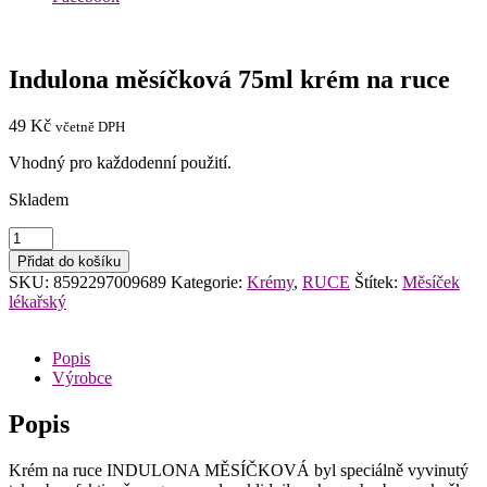
Indulona měsíčková 75ml krém na ruce
49
Kč
včetně DPH
Vhodný pro každodenní použití.
Skladem
Indulona
měsíčková
Přidat do košíku
75ml
SKU:
8592297009689
Kategorie:
Krémy
,
RUCE
Štítek:
Měsíček
krém
lékařský
na
ruce
množství
Popis
Výrobce
Popis
Krém na ruce INDULONA MĚSÍČKOVÁ byl speciálně vyvinutý