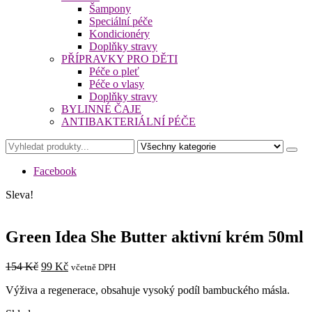
Šampony
Speciální péče
Kondicionéry
Doplňky stravy
PŘÍPRAVKY PRO DĚTI
Péče o pleť
Péče o vlasy
Doplňky stravy
BYLINNÉ ČAJE
ANTIBAKTERIÁLNÍ PÉČE
Facebook
Sleva!
Green Idea She Butter aktivní krém 50ml
Původní
Aktuální
154
Kč
99
Kč
včetně DPH
cena
cena
Výživa a regenerace, obsahuje vysoký podíl bambuckého másla.
byla:
je:
154 Kč.
99 Kč.