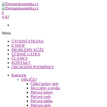
Přeskočit
na
Dermatokosmetika.cz
obsah
0
Dermatokosmetika.cz
0 Kč
Menu
ÚVODNÍ STRANA
E SHOP
PROBLÉMY KŮŽE
ÚČINNÉ LÁTKY
ČLÁNKY
KONTAKT
OBCHODNÍ PODMÍNKY
Kategorie
OBLIČEJ
Čištící krémy, gely
Mycí pěny a mýdla
Pleťové krémy
Pleťové vody
Pleťová mléka
Pleťové oleje