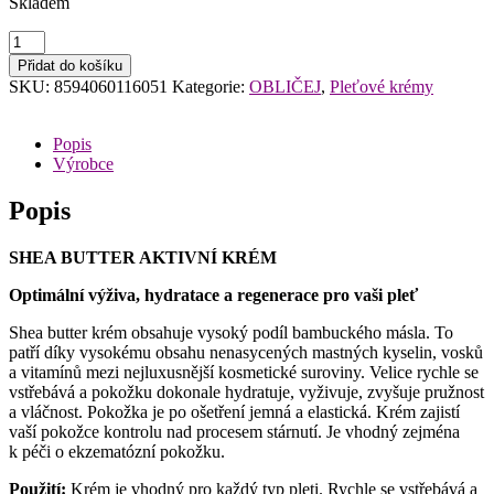
Skladem
Green
Idea
Přidat do košíku
She
SKU:
8594060116051
Kategorie:
OBLIČEJ
,
Pleťové krémy
Butter
aktivní
krém
Popis
50ml
Výrobce
množství
Popis
SHEA BUTTER AKTIVNÍ KRÉM
Optimální výživa, hydratace a regenerace pro vaši pleť
Shea butter krém obsahuje vysoký podíl bambuckého másla. To
patří díky vysokému obsahu nenasycených mastných kyselin, vosků
a vitamínů mezi nejluxusnější kosmetické suroviny. Velice rychle se
vstřebává a pokožku dokonale hydratuje, vyživuje, zvyšuje pružnost
a vláčnost. Pokožka je po ošetření jemná a elastická. Krém zajistí
vaší pokožce kontrolu nad procesem stárnutí. Je vhodný zejména
k péči o ekzematózní pokožku.
Použití:
Krém je vhodný pro každý typ pleti. Rychle se vstřebává a