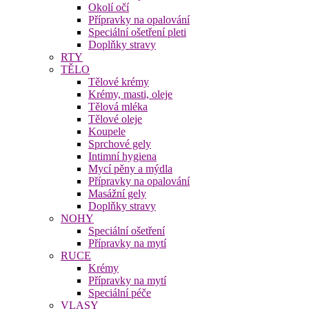
Okolí očí
Přípravky na opalování
Speciální ošetření pleti
Doplňky stravy
RTY
TĚLO
Tělové krémy
Krémy, masti, oleje
Tělová mléka
Tělové oleje
Koupele
Sprchové gely
Intimní hygiena
Mycí pěny a mýdla
Přípravky na opalování
Masážní gely
Doplňky stravy
NOHY
Speciální ošetření
Přípravky na mytí
RUCE
Krémy
Přípravky na mytí
Speciální péče
VLASY