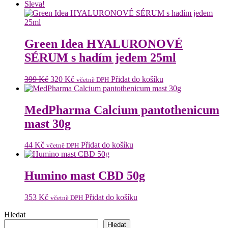
Sleva!
Green Idea HYALURONOVÉ
SÉRUM s hadím jedem 25ml
Původní
Aktuální
399
Kč
320
Kč
Přidat do košíku
včetně DPH
cena
cena
byla:
je:
399 Kč.
320 Kč.
MedPharma Calcium pantothenicum
mast 30g
44
Kč
Přidat do košíku
včetně DPH
Humino mast CBD 50g
353
Kč
Přidat do košíku
včetně DPH
Hledat
Hledat