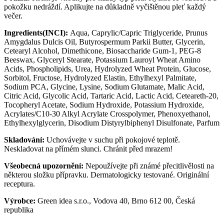
pokožku nedráždí. Aplikujte na důkladně vyčištěnou pleť každý
večer.
Ingredients(INCI):
Aqua, Caprylic/Capric Triglyceride, Prunus
Amygdalus Dulcis Oil, Butyrospermum Parkii Butter, Glycerin,
Cetearyl Alcohol, Dimethicone, Biosaccharide Gum-1, PEG-8
Beeswax, Glyceryl Stearate, Potassium Lauroyl Wheat Amino
Acids, Phospholipids, Urea, Hydrolyzed Wheat Protein, Glucose,
Sorbitol, Fructose, Hydrolyzed Elastin, Ethylhexyl Palmitate,
Sodium PCA, Glycine, Lysine, Sodium Glutamate, Malic Acid,
Citric Acid, Glycolic Acid, Tartaric Acid, Lactic Acid, Ceteareth-20,
Tocopheryl Acetate, Sodium Hydroxide, Potassium Hydroxide,
Acrylates/C10-30 Alkyl Acrylate Crosspolymer, Phenoxyethanol,
Ethylhexylglycerin, Disodium Distyrylbiphenyl Disulfonate, Parfum
Skladování:
Uchovávejte v suchu při pokojové teplotě.
Neskladovat na přímém slunci. Chránit před mrazem!
Všeobecná upozornění:
Nepoužívejte při známé přecitlivělosti na
některou složku přípravku. Dermatolo­gicky testované. Originální
receptura.
Výrobce:
Green idea s.r.o., Vodova 40, Brno 612 00, Česká
republika