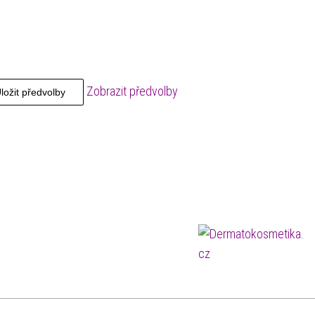
Zobrazit předvolby
ložit předvolby
D