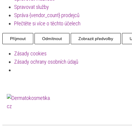
Spravovat služby
Správa {vendor_count} prodejců
Přečtěte si více o těchto účelech
Příjmout
Odmítnout
Zobrazit předvolby
U
Zásady cookies
Zásady ochrany osobních údajů
Přeskočit
na
Dermatokosmetika.cz
obsah