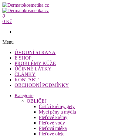
Přeskočit
na
Dermatokosmetika.cz
obsah
0
Dermatokosmetika.cz
0 Kč
Menu
ÚVODNÍ STRANA
E SHOP
PROBLÉMY KŮŽE
ÚČINNÉ LÁTKY
ČLÁNKY
KONTAKT
OBCHODNÍ PODMÍNKY
Kategorie
OBLIČEJ
Čištící krémy, gely
Mycí pěny a mýdla
Pleťové krémy
Pleťové vody
Pleťová mléka
Pleťové oleje