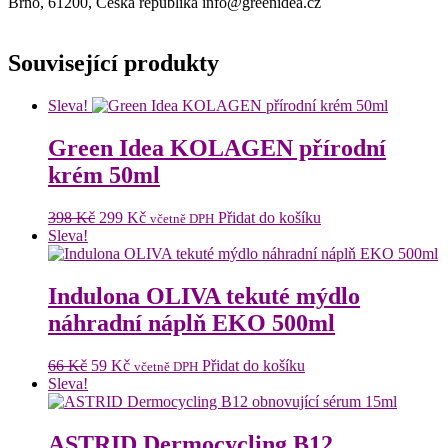
Brno, 61200, Česká republika info@greenidea.cz
Související produkty
Sleva!
Green Idea KOLAGEN přírodní
krém 50ml
Původní
Aktuální
398
Kč
299
Kč
Přidat do košíku
včetně DPH
cena
cena
Sleva!
byla:
je:
398 Kč.
299 Kč.
Indulona OLIVA tekuté mýdlo
náhradní náplň EKO 500ml
Původní
Aktuální
66
Kč
59
Kč
Přidat do košíku
včetně DPH
cena
cena
Sleva!
byla:
je:
66 Kč.
59 Kč.
ASTRID Dermocycling B12