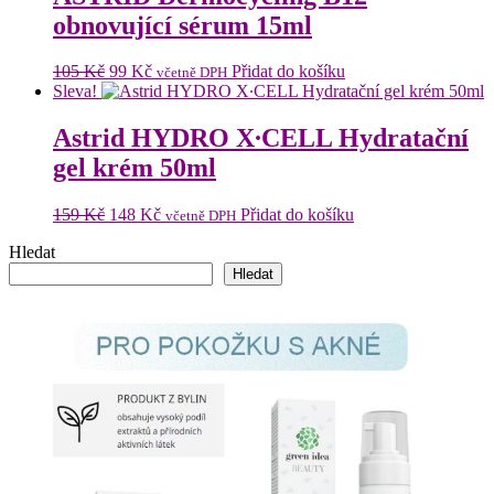
obnovující sérum 15ml
Původní
Aktuální
105
Kč
99
Kč
Přidat do košíku
včetně DPH
cena
cena
Sleva!
byla:
je:
105 Kč.
99 Kč.
Astrid HYDRO X∙CELL Hydratační
gel krém 50ml
Původní
Aktuální
159
Kč
148
Kč
Přidat do košíku
včetně DPH
cena
cena
Hledat
byla:
je:
159 Kč.
148 Kč.
Hledat