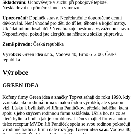
Skladování:
Uchovávejte v suchu při pokojové teplotě.
Neskladovat na přímém slunci a v mrazu.
Upozornění:
Doplněk stravy. Nepřekračujte doporučené denní
dávkování. Není vhodné pro děti do tří let, těhotné a kojící matky.
Ukládat mimo dosah dětí! Nenahrazuje pestrou a vyváženou stravu.
Nepoužívejte, pokud jste alergičtí na některou složku přípravku.
Země původu:
Česká republika
Výrobce:
Green idea s.r.o., Vodova 40, Brno 612 00, Česká
republika
Výrobce
GREEN IDEA
Kořeny firmy Green idea a značky Topvet sahají do roku 1990, kdy
vznikala jako rodinná firma s malou řadou výrobků, ale s jasnou
vizí. Lásku k bylinkářství Jiřímu Pantůčkovi předala babička, která
spolu s jeho strýcem rodinnou firmu zakládala. Učila ho, na co se
která bylinka hodí a jak je kombinovat. Dnes majitel firmy a autor
tisíce receptur MVDr. Jiří Pantůček spolu se svou rodinou pokračují
v rodinné tradici a firmu dále rozvíjejí.
Green idea s.r.o.
Vodova 40,