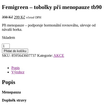
Femigreen – tobolky při menopauze tb90
Původní
Aktuální
398
Kč
299
Kč
včetně DPH
cena
cena
Při menopauze – podporuje hormonální rovnováhu, ulevuje od
byla:
je:
návalů horka.
398 Kč.
299 Kč.
Skladem
Femigreen
-
Přidat do košíku
tobolky
SKU:
8595643607737
Kategorie:
AKCE
při
menopauze
tb90
Popis
množství
Výrobce
Popis
Menopauza
Doplněk stravy