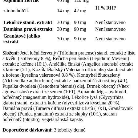
Aquamin Hořčík
40 mg
120 mg
11 % RHP
z toho hořčík
14 mg
42 mg
Lékořice stand. extrakt
30 mg
90 mg
Není stanoveno
Damiána pravá extrakt
30 mg
90 mg
Není stanoveno
Granátové jablko
30 mg
90 mg
Není stanoveno
extrakt
Složení:
Jetel luční červený (Trifolium pratense) stand. extrakt z listu
a květu (isoflavony 8 %), Řeřicha peruánská (Lepidium Meyenii)
extrakt z kořene (10:1), Andělika čínská (Angelica sinensis) extrakt
z kořene (5:1), Kozlík lékařský (Valeriana officinalis) stand. extrakt
z kořene (kyselina valerenová 0,8 %), Kontryhel žlutozelený
(Alchemilla xanthochlora) extrakt z nadzemní části rostliny (4:1),
Pupalka dvouletá (Oenothera biennis) olej, Drmek obecný (Vitex
agnus-castus) extrakt ze semen (10:1), Aquamin Mg – hydroxid
hořečnatý (magnesium hydroxide), Lékořice lysá (Glycyrrhiza
glabra) stand. extrakt z kořene (glycyrhizová kyselina 20 %),
Damiána pravá (Turnera diffusa) extrakt z listů (10:1), Granátovník
obecný (Punica granatum) extrakt ze slupky (10:1), stearan
hořečnatý (plnidlo), vegetariánská kapsle.
Doporučené dávkování:
3 tobolky denně.