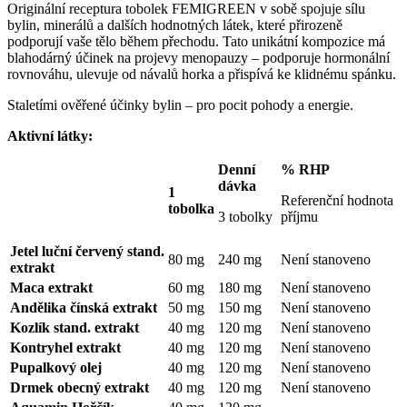
Originální receptura tobolek FEMIGREEN v sobě spojuje sílu
bylin, minerálů a dalších hodnotných látek, které přirozeně
podporují vaše tělo během přechodu. Tato unikátní kompozice má
blahodárný účinek na projevy menopauzy – podporuje hormonální
rovnováhu, ulevuje od návalů horka a přispívá ke klidnému spánku.
Staletími ověřené účinky bylin – pro pocit pohody a energie.
Aktivní látky:
Denní
% RHP
dávka
1
Referenční hodnota
tobolka
3 tobolky
příjmu
Jetel luční červený stand.
80 mg
240 mg
Není stanoveno
extrakt
Maca extrakt
60 mg
180 mg
Není stanoveno
Andělika čínská extrakt
50 mg
150 mg
Není stanoveno
Kozlík stand. extrakt
40 mg
120 mg
Není stanoveno
Kontryhel extrakt
40 mg
120 mg
Není stanoveno
Pupalkový olej
40 mg
120 mg
Není stanoveno
Drmek obecný extrakt
40 mg
120 mg
Není stanoveno