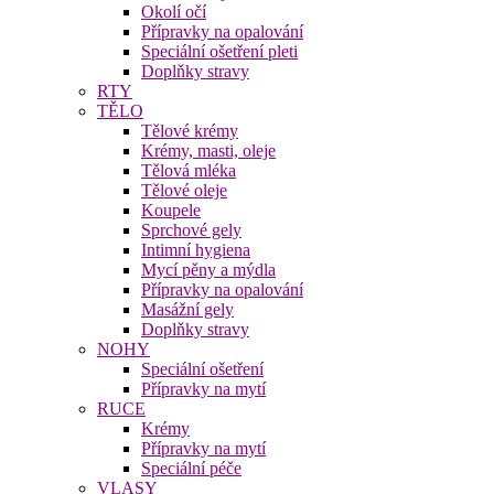
Okolí očí
Přípravky na opalování
Speciální ošetření pleti
Doplňky stravy
RTY
TĚLO
Tělové krémy
Krémy, masti, oleje
Tělová mléka
Tělové oleje
Koupele
Sprchové gely
Intimní hygiena
Mycí pěny a mýdla
Přípravky na opalování
Masážní gely
Doplňky stravy
NOHY
Speciální ošetření
Přípravky na mytí
RUCE
Krémy
Přípravky na mytí
Speciální péče
VLASY