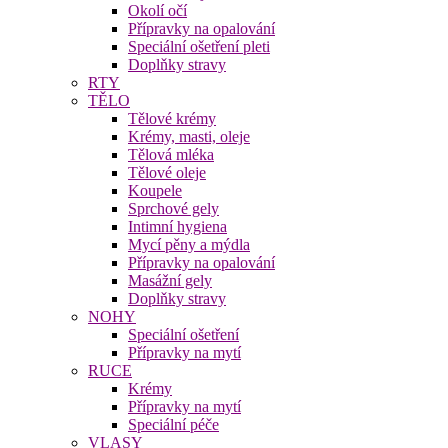
Okolí očí
Přípravky na opalování
Speciální ošetření pleti
Doplňky stravy
RTY
TĚLO
Tělové krémy
Krémy, masti, oleje
Tělová mléka
Tělové oleje
Koupele
Sprchové gely
Intimní hygiena
Mycí pěny a mýdla
Přípravky na opalování
Masážní gely
Doplňky stravy
NOHY
Speciální ošetření
Přípravky na mytí
RUCE
Krémy
Přípravky na mytí
Speciální péče
VLASY