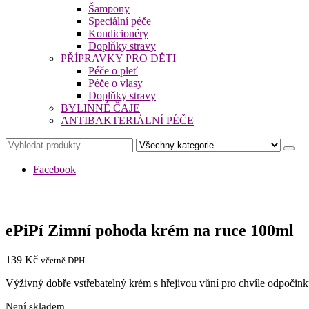
Šampony
Speciální péče
Kondicionéry
Doplňky stravy
PŘÍPRAVKY PRO DĚTI
Péče o pleť
Péče o vlasy
Doplňky stravy
BYLINNÉ ČAJE
ANTIBAKTERIÁLNÍ PÉČE
Facebook
ePiPí Zimní pohoda krém na ruce 100ml
139
Kč
včetně DPH
Výživný dobře vstřebatelný krém s hřejivou vůní pro chvíle odpočin
Není skladem