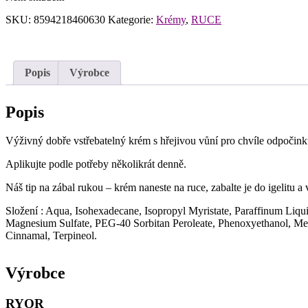
SKU:
8594218460630
Kategorie:
Krémy
,
RUCE
Popis
Výrobce
Popis
Výživný dobře vstřebatelný krém s hřejivou vůní pro chvíle odpočink
Aplikujte podle potřeby několikrát denně.
Náš tip na zábal rukou – krém naneste na ruce, zabalte je do igelitu a
Složení : Aqua, Isohexadecane, Isopropyl Myristate, Paraffinum Liq
Magnesium Sulfate, PEG-40 Sorbitan Peroleate, Phenoxyethanol, M
Cinnamal, Terpineol.
Výrobce
RYOR