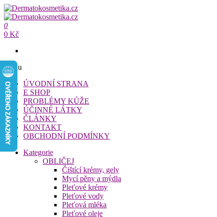
Přeskočit
na
Dermatokosmetika.cz
obsah
0
Dermatokosmetika.cz
0 Kč
Menu
ÚVODNÍ STRANA
E SHOP
PROBLÉMY KŮŽE
ÚČINNÉ LÁTKY
ČLÁNKY
KONTAKT
OBCHODNÍ PODMÍNKY
Kategorie
OBLIČEJ
Čištící krémy, gely
Mycí pěny a mýdla
Pleťové krémy
Pleťové vody
Pleťová mléka
Pleťové oleje