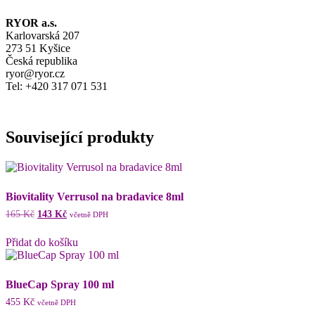
RYOR a.s.
Karlovarská 207
273 51 Kyšice
Česká republika
ryor@ryor.cz
Tel: +420 317 071 531
Související produkty
Biovitality Verrusol na bradavice 8ml
Původní
Aktuální
165
Kč
143
Kč
včetně DPH
cena
cena
byla:
je:
Přidat do košíku
165 Kč.
143 Kč.
BlueCap Spray 100 ml
455
Kč
včetně DPH