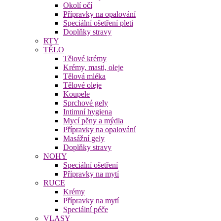
Okolí očí
Přípravky na opalování
Speciální ošetření pleti
Doplňky stravy
RTY
TĚLO
Tělové krémy
Krémy, masti, oleje
Tělová mléka
Tělové oleje
Koupele
Sprchové gely
Intimní hygiena
Mycí pěny a mýdla
Přípravky na opalování
Masážní gely
Doplňky stravy
NOHY
Speciální ošetření
Přípravky na mytí
RUCE
Krémy
Přípravky na mytí
Speciální péče
VLASY