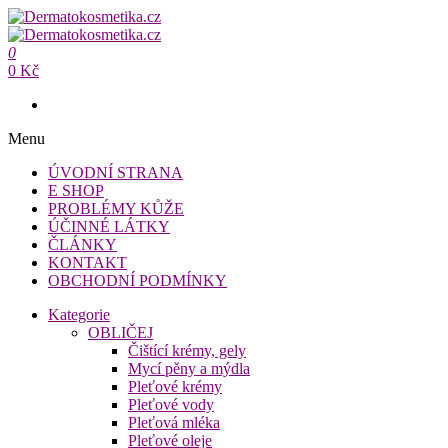
Přeskočit
na
Dermatokosmetika.cz
obsah
0
Dermatokosmetika.cz
0 Kč
Menu
ÚVODNÍ STRANA
E SHOP
PROBLÉMY KŮŽE
ÚČINNÉ LÁTKY
ČLÁNKY
KONTAKT
OBCHODNÍ PODMÍNKY
Kategorie
OBLIČEJ
Čištící krémy, gely
Mycí pěny a mýdla
Pleťové krémy
Pleťové vody
Pleťová mléka
Pleťové oleje