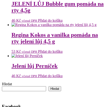
JELENÍ LŮJ Bubble gum pomáda na
rty 4,5g
46
Kč
Přidat do košíku
včetně DPH
Regina Kokos a vanilka pomáda na
rty jelení lůj 4,5 g
53
Kč
Přidat do košíku
včetně DPH
Jelení lůj Perníček
46
Kč
Přidat do košíku
včetně DPH
Hledat
Hledat
Facebook