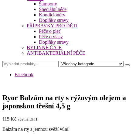
Šampony
Speciální péče
Kondicionéry
Doplňky stravy
PŘÍPRAVKY PRO DĚTI
Péče o pleť
Péče o vlasy
Doplňky stravy
BYLINNÉ ČAJE
ANTIBAKTERIÁLNÍ PÉČE
Facebook
Ryor Balzám na rty s rýžovým olejem a
japonskou třešní 4,5 g
115
Kč
včetně DPH
Balzám na rty s jemnou svěží vůní.