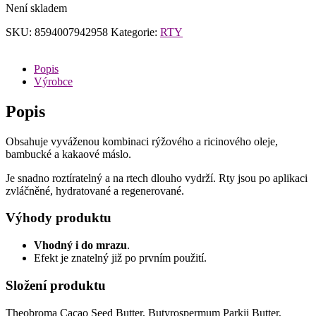
Není skladem
SKU:
8594007942958
Kategorie:
RTY
Popis
Výrobce
Popis
Obsahuje vyváženou kombinaci rýžového a ricinového oleje,
bambucké a kakaové máslo.
Je snadno roztíratelný a na rtech dlouho vydrží. Rty jsou po aplikaci
zvláčněné, hydratované a regenerované.
Výhody produktu
Vhodný i do mrazu
.
Efekt je znatelný již po prvním použití.
Složení produktu
Theobroma Cacao Seed Butter, Butyrospermum Parkii Butter,