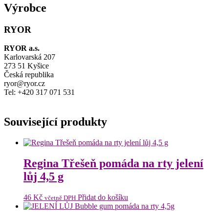
Výrobce
RYOR
RYOR a.s.
Karlovarská 207
273 51 Kyšice
Česká republika
ryor@ryor.cz
Tel: +420 317 071 531
Související produkty
Regina Třešeň pomáda na rty jelení
lůj 4,5 g
46
Kč
Přidat do košíku
včetně DPH