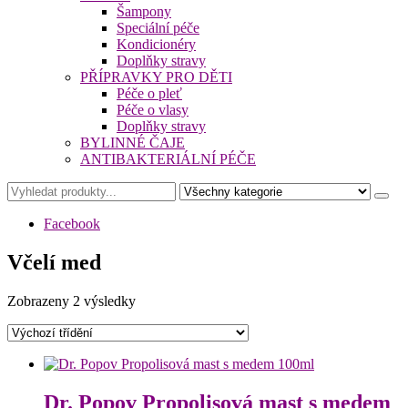
Šampony
Speciální péče
Kondicionéry
Doplňky stravy
PŘÍPRAVKY PRO DĚTI
Péče o pleť
Péče o vlasy
Doplňky stravy
BYLINNÉ ČAJE
ANTIBAKTERIÁLNÍ PÉČE
Facebook
Včelí med
Zobrazeny 2 výsledky
Dr. Popov Propolisová mast s medem