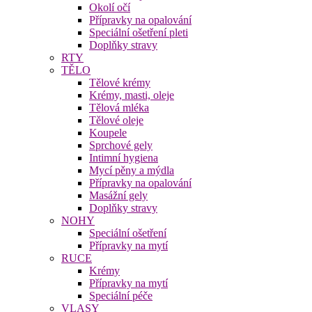
Okolí očí
Přípravky na opalování
Speciální ošetření pleti
Doplňky stravy
RTY
TĚLO
Tělové krémy
Krémy, masti, oleje
Tělová mléka
Tělové oleje
Koupele
Sprchové gely
Intimní hygiena
Mycí pěny a mýdla
Přípravky na opalování
Masážní gely
Doplňky stravy
NOHY
Speciální ošetření
Přípravky na mytí
RUCE
Krémy
Přípravky na mytí
Speciální péče
VLASY