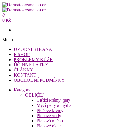
Přeskočit
na
Dermatokosmetika.cz
obsah
0
Dermatokosmetika.cz
0 Kč
Menu
ÚVODNÍ STRANA
E SHOP
PROBLÉMY KŮŽE
ÚČINNÉ LÁTKY
ČLÁNKY
KONTAKT
OBCHODNÍ PODMÍNKY
Kategorie
OBLIČEJ
Čištící krémy, gely
Mycí pěny a mýdla
Pleťové krémy
Pleťové vody
Pleťová mléka
Pleťové oleje